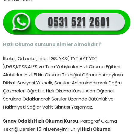
Hızlı Okuma Kursunu Kimler Almalıdır ?
İlkokul, Ortaokul, Lise, LGS, YKS( TYT AYT YDT
),DGS,KPSS,ALES ve Tüm Yetişkinler Hızlı Okuma Eğitimi
Alabilirler. Hızlı Etkin Okuma Tekniğini Öğrenen Adayların
Dikkat Seviyesi Yükselir, Soruları Anlamlandırarak Doğru
Çözmeleri Öğretilir. Hızlı Okuma Kursu Alan Öğrenci
Sorulara Odaklanarak Sorular Üzerinde Bütünlük ve
Hakimiyeti Sağlar Vakit Sıkıntısı Yaşamaz.
Sınav Odaklı Hızlı Okuma Kursu
, Paragraf Okuma
Tekniği Dersleri 15 Yıl Deneyimli En İyi
Hızlı Okuma