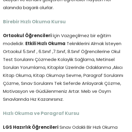
okuyan ve kendini geliştiren öğrenciler hayatın her
alanında başarılı olurlar.
Birebir Hızlı Okuma Kursu
Ortaokul Öğrencileri
İçin Vazgeçilmez bir eğitim
modelidir.
Etkili Hızlı Okuma
Tekniklerini Almak İsteyen
Ortaokul 5.Sınıf , 6.Sınıf ,7.Sınıf, 8.Sınıf Öğrencilerine Okul
Test Sorularını Çözmede Kolaylık Sağlama, Metinsel
Soruları Yorumlama, Kitaplar Üzerinde Odaklanma ,Akıcı
Kitap Okuma, Kitap Okumayı Sevme, Paragraf Sorularını
Çözme, Sınav Sorularını Tek Seferde Anlayarak Çözme,
Motivasyon ve Güdülenmeniz Artar. Meb ve Ösym
Sınavlarında Hız Kazanırsınız.
Hızlı Okuma ve Paragraf Kursu
LGS Hazırlık Öğrencileri
Sınav Odaklı Bir Hızlı Okuma