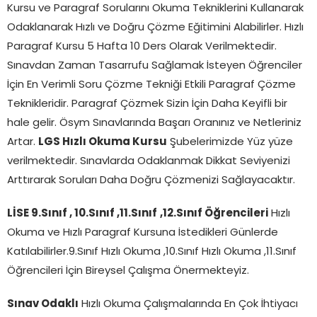
Kursu ve Paragraf Sorularını Okuma Tekniklerini Kullanarak
Odaklanarak Hızlı ve Doğru Çözme Eğitimini Alabilirler. Hızlı
Paragraf Kursu 5 Hafta 10 Ders Olarak Verilmektedir.
Sınavdan Zaman Tasarrufu Sağlamak İsteyen Öğrenciler
İçin En Verimli Soru Çözme Tekniği Etkili Paragraf Çözme
Teknikleridir. Paragraf Çözmek Sizin İçin Daha Keyifli bir
hale gelir. Ösym Sınavlarında Başarı Oranınız ve Netleriniz
Artar.
LGS Hızlı Okuma Kursu
Şubelerimizde Yüz yüze
verilmektedir. Sınavlarda Odaklanmak Dikkat Seviyenizi
Arttırarak Soruları Daha Doğru Çözmenizi Sağlayacaktır.
LİSE 9.Sınıf , 10.Sınıf ,11.Sınıf
,12.Sınıf Öğrencileri
Hızlı
Okuma ve Hızlı Paragraf Kursuna İstedikleri Günlerde
Katılabilirler.9.Sınıf Hızlı Okuma ,10.Sınıf Hızlı Okuma ,11.Sınıf
Öğrencileri İçin Bireysel Çalışma Önermekteyiz.
Sınav Odaklı
Hızlı Okuma Çalışmalarında En Çok İhtiyacı