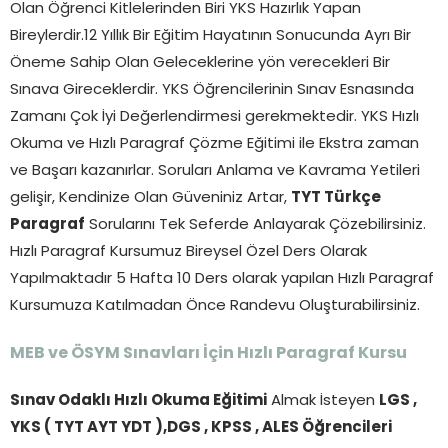
Olan Öğrenci Kitlelerinden Biri YKS Hazırlık Yapan
Bireylerdir.12 Yıllık Bir Eğitim Hayatının Sonucunda Ayrı Bir
Öneme Sahip Olan Geleceklerine yön verecekleri Bir
Sınava Gireceklerdir. YKS Öğrencilerinin Sınav Esnasında
Zamanı Çok İyi Değerlendirmesi gerekmektedir. YKS Hızlı
Okuma ve Hızlı Paragraf Çözme Eğitimi ile Ekstra zaman
ve Başarı kazanırlar. Soruları Anlama ve Kavrama Yetileri
gelişir, Kendinize Olan Güveniniz Artar,
TYT Türkçe
Paragraf
Sorularını Tek Seferde Anlayarak Çözebilirsiniz.
Hızlı Paragraf Kursumuz Bireysel Özel Ders Olarak
Yapılmaktadır 5 Hafta 10 Ders olarak yapılan Hızlı Paragraf
Kursumuza Katılmadan Önce Randevu Oluşturabilirsiniz.
MEB ve ÖSYM Sınavları İçin Hızlı Paragraf Kursu
Sınav Odaklı Hızlı Okuma Eğitimi
Almak İsteyen
LGS ,
YKS ( TYT AYT YDT ),DGS , KPSS , ALES Öğrencileri