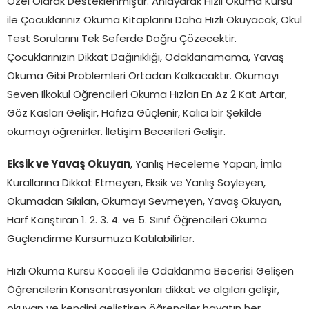
Özel Olarak Desteklenmiştir. Anlayarak Hızlı Okuma Kursu
ile Çocuklarınız Okuma Kitaplarını Daha Hızlı Okuyacak, Okul
Test Sorularını Tek Seferde Doğru Çözecektir.
Çocuklarınızın Dikkat Dağınıklığı, Odaklanamama, Yavaş
Okuma Gibi Problemleri Ortadan Kalkacaktır. Okumayı
Seven İlkokul Öğrencileri Okuma Hızları En Az 2 Kat Artar,
Göz Kasları Gelişir, Hafıza Güçlenir, Kalıcı bir Şekilde
okumayı öğrenirler. İletişim Becerileri Gelişir.
Eksik ve Yavaş Okuyan
, Yanlış Heceleme Yapan, İmla
Kurallarına Dikkat Etmeyen, Eksik ve Yanlış Söyleyen,
Okumadan Sıkılan, Okumayı Sevmeyen, Yavaş Okuyan,
Harf Karıştıran 1. 2. 3. 4. ve 5. Sınıf Öğrencileri Okuma
Güçlendirme Kursumuza Katılabilirler.
Hızlı Okuma Kursu Kocaeli ile Odaklanma Becerisi Gelişen
Öğrencilerin Konsantrasyonları dikkat ve algıları gelişir,