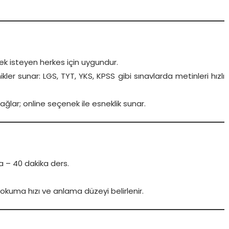
ek isteyen herkes için uygundur.
kler sunar: LGS, TYT, YKS, KPSS gibi sınavlarda metinleri hızlı
 sağlar; online seçenek ile esneklik sunar.
a – 40 dakika ders.
 okuma hızı ve anlama düzeyi belirlenir.