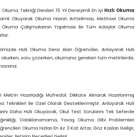
f Okuma Tekniği Dersleri 15 Yıl Deneyimli En İyi
Hızlı Okuma
amlı Okuyarak Okuma Hızının Arttırılması, Metinsel Okuma
zlı Okuma Çalışmalarının Yapılması ile Tüm Adaylar Okuma
rlar.
imizde Hızlı Okuma Dersi Alan Öğrenciler, Anlayarak Hızlı
ap okurken, soru çözerken, okumanız gereken tüm metinlerde,
azsınız.
ncileri Meb’in Hazırladığı Müfredat Dikkate Alınarak Hazırlanmış
Teknikleri ile Özel Olarak Desteklenmiştir. Anlayarak Hızlı
rını Daha Hızlı Okuyacak, Okul Test Sorularını Tek Seferde
Dağınıklığı, Odaklanamama, Yavaş Okuma Gibi Problemleri
encileri Okuma Hızları En Az 3 Kat Artar, Göz Kasları Gelişir,
rler. İletişim Becerileri Gelişir.