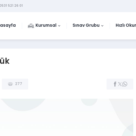
0531 521 26 01
asayfa
Kurumsal
Sınav Grubu
Hızlı Ok
cük
277