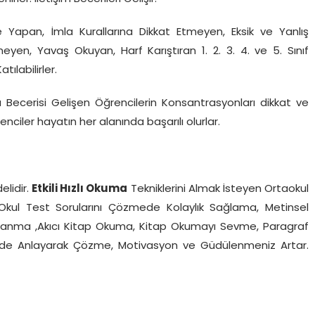
 Yapan, İmla Kurallarına Dikkat Etmeyen, Eksik ve Yanlış
en, Yavaş Okuyan, Harf Karıştıran 1. 2. 3. 4. ve 5. Sınıf
labilirler.
 Becerisi Gelişen Öğrencilerin Konsantrasyonları dikkat ve
renciler hayatın her alanında başarılı olurlar.
lidir.
Etkili Hızlı Okuma
Tekniklerini Almak İsteyen Ortaokul
rine Okul Test Sorularını Çözmede Kolaylık Sağlama, Metinsel
klanma ,Akıcı Kitap Okuma, Kitap Okumayı Sevme, Paragraf
ferde Anlayarak Çözme, Motivasyon ve Güdülenmeniz Artar.