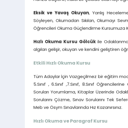
Eksik ve Yavaş Okuyan
, Yanlış Heceleme
Söyleyen, Okumadan Sıkılan, Okumayı Sevmey
Öğrencileri Okuma Güçlendirme Kursumuza Katı
Hızlı Okuma Kursu Gölcük
ile Odaklanma
algıları gelişir, okuyan ve kendini geliştiren öğ
Etkili Hızlı Okuma Kursu
Tüm Adaylar İçin Vazgeçilmez bir eğitim mode
5.Sınıf , 6.Sınıf ,7.Sınıf, 8.Sınıf Öğrencile
Soruları Yorumlama, Kitaplar Üzerinde Oda
Sorularını Çözme, Sınav Sorularını Tek Se
Meb ve Ösym Sınavlarında Hız Kazanırsınız.
Hızlı Okuma ve Paragraf Kursu