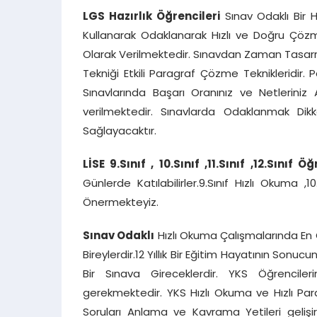
LGS Hazırlık Öğrencileri
Sınav Odaklı Bir H
Kullanarak Odaklanarak Hızlı ve Doğru Çözme 
Olarak Verilmektedir. Sınavdan Zaman Tasarr
Tekniği Etkili Paragraf Çözme Teknikleridir. 
Sınavlarında Başarı Oranınız ve Netleriniz 
verilmektedir. Sınavlarda Odaklanmak Dik
Sağlayacaktır.
LİSE 9.Sınıf , 10.Sınıf ,11.Sınıf
,12.Sınıf Öğ
Günlerde Katılabilirler.9.Sınıf Hızlı Okuma ,1
Önermekteyiz.
Sınav Odaklı
Hızlı Okuma Çalışmalarında En Ç
Bireylerdir.12 Yıllık Bir Eğitim Hayatının Son
Bir Sınava Gireceklerdir. YKS Öğrencile
gerekmektedir. YKS Hızlı Okuma ve Hızlı Par
Soruları Anlama ve Kavrama Yetileri gelişi