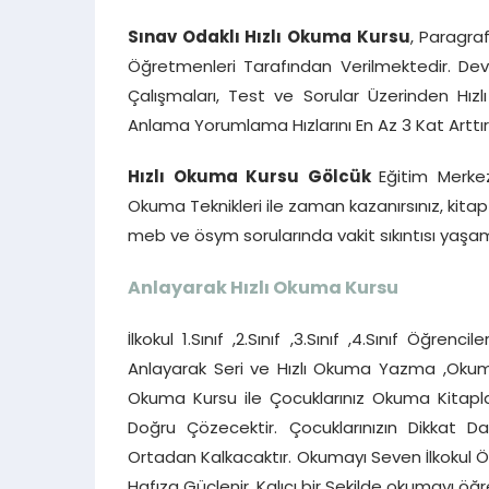
Sınav Odaklı Hızlı Okuma Kursu
, Paragra
Öğretmenleri Tarafından Verilmektedir. Dev
Çalışmaları, Test ve Sorular Üzerinden Hı
Anlama Yorumlama Hızlarını En Az 3 Kat Arttırı
Hızlı Okuma Kursu Gölcük
Eğitim Merkez
Okuma Teknikleri ile zaman kazanırsınız, kit
meb ve ösym sorularında vakit sıkıntısı yaşam
Anlayarak Hızlı Okuma Kursu
İlkokul 1.Sınıf ,2.Sınıf ,3.Sınıf ,4.Sınıf Öğre
Anlayarak Seri ve Hızlı Okuma Yazma ,Okuma 
Okuma Kursu ile Çocuklarınız Okuma Kitapla
Doğru Çözecektir. Çocuklarınızın Dikkat 
Ortadan Kalkacaktır. Okumayı Seven İlkokul Öğr
Hafıza Güçlenir, Kalıcı bir Şekilde okumayı öğreni