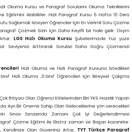
ızlı Okuma Kursu ve Paragraf Sorularını Okuma Tekniklerini
Eğitimini Alabilirler. Hızlı Paragraf Kursu 5 Hafta 10 Ders
ufu Sağlamak İsteyen Öğrenciler İçin En Verimli Soru Çözme
Paragraf Çözmek Sizin İçin Daha Keyifli bir hale gelir. Ösym
Artar.
LGS Hızlı Okuma Kursu
Şubelerimizde Yüz yüze
kat Seviyenizi Arttırarak Soruları Daha Doğru Çözmenizi
rencileri
Hızlı Okuma ve Hızlı Paragraf Kursuna İstedikleri
0.Sınıf Hızlı Okuma ,11.Sınıf Öğrencileri İçin Bireysel Çalışma
ok İhtiyacı Olan Öğrenci Kitlelerinden Biri YKS Hazırlık Yapan
ucunda Ayrı Bir Öneme Sahip Olan Geleceklerine yön verecekleri
rinin Sınav Esnasında Zamanı Çok İyi Değerlendirmesi
agraf Çözme Eğitimi ile Ekstra zaman ve Başarı kazanırlar.
r, Kendinize Olan Güveniniz Artar,
TYT Türkçe Paragraf