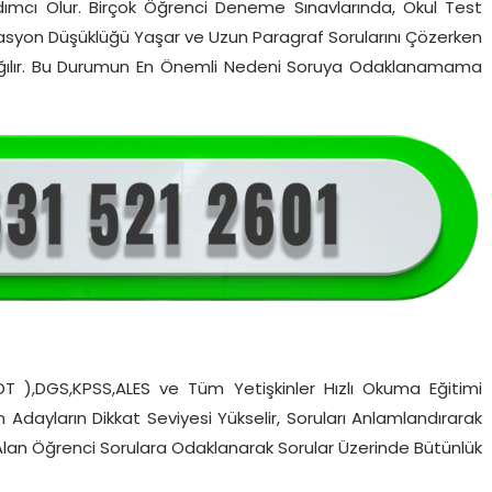
ımcı Olur. Birçok Öğrenci Deneme Sınavlarında, Okul Test
Motivasyon Düşüklüğü Yaşar ve Uzun Paragraf Sorularını Çözerken
z dağılır. Bu Durumun En Önemli Nedeni Soruya Odaklanamama
YDT ),DGS,KPSS,ALES ve Tüm Yetişkinler Hızlı Okuma Eğitimi
en Adayların Dikkat Seviyesi Yükselir, Soruları Anlamlandırarak
 Alan Öğrenci Sorulara Odaklanarak Sorular Üzerinde Bütünlük