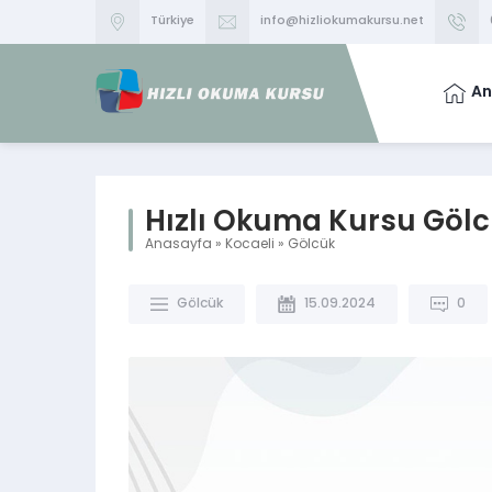
Türkiye
info@hizliokumakursu.net
An
Hızlı Okuma Kursu Göl
Anasayfa
»
Kocaeli
»
Gölcük
Gölcük
15.09.2024
0