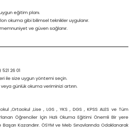
 uygun eğitim planı.
on okuma gibi bilimsel teknikler uygulanır.
si memnuniyet ve güven sağlanır.
) 521 26 01
ri ile size uygun yöntemi seçin.
veya günlük okuma veriminizi artırın.
okul ,Ortaokul ,Lise , LGS , YKS , DGS , KPSS ALES ve Tüm
zırlanan Öğrenciler İçin Hızlı Okuma Eğitimi Önemli Bir yere
 ve Başarı Kazandırır. ÖSYM ve Meb Sınavlarında Odaklanarak