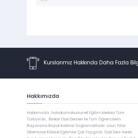
Kurslarımız Hakkında Daha Fazla Bil
Hakkımızda
Hakkımızda , hızlıokumakursunet Eğitim Merkezi Tüm
Türkiye'de , Birebir Özel Dersleri İle Tüm Öğrencilerin
Başarısına Büyük Katkılar Sağlamaktadır. Uzun Yıllar
Ülkemizde Kitlesel Eğitimler Çok Yaygındı. Özel Ders Veren