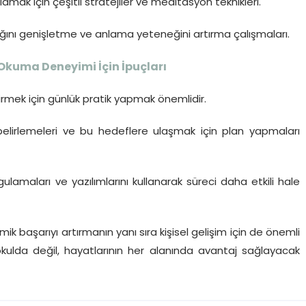
lamak için çeşitli stratejiler ve meditasyon teknikleri.
ını genişletme ve anlama yeteneğini artırma çalışmaları.
ı Okuma Deneyimi İçin İpuçları
tirmek için günlük pratik yapmak önemlidir.
belirlemeleri ve bu hedeflere ulaşmak için plan yapmaları
ulamaları ve yazılımlarını kullanarak süreci daha etkili hale
emik başarıyı artırmanın yanı sıra kişisel gelişim için de önemli
okulda değil, hayatlarının her alanında avantaj sağlayacak