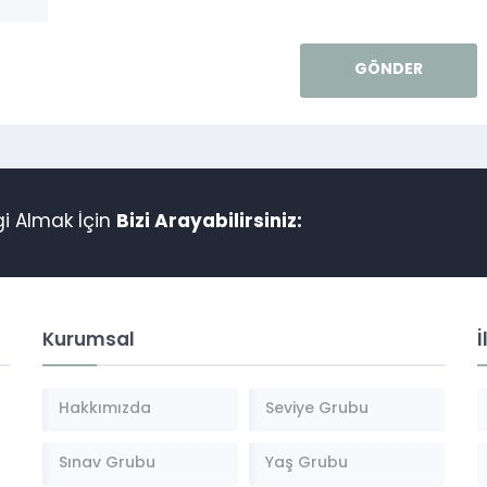
gi Almak İçin
Bizi Arayabilirsiniz:
Kurumsal
İ
Hakkımızda
Seviye Grubu
Sınav Grubu
Yaş Grubu