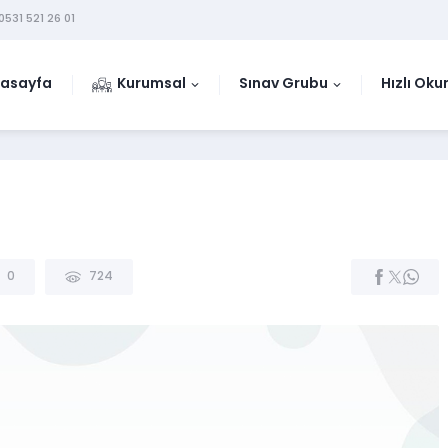
0531 521 26 01
asayfa
Kurumsal
Sınav Grubu
Hızlı Ok
0
724