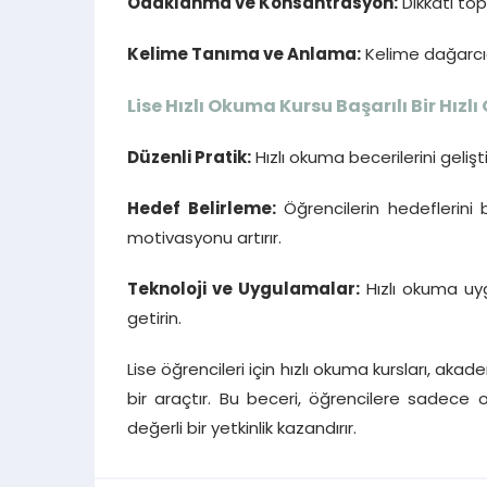
Odaklanma ve Konsantrasyon:
Dikkati top
Kelime Tanıma ve Anlama:
Kelime dağarcığ
Lise Hızlı Okuma Kursu
Başarılı Bir Hızl
Düzenli Pratik:
Hızlı okuma becerilerini geliş
Hedef Belirleme:
Öğrencilerin hedeflerini 
motivasyonu artırır.
Teknoloji ve Uygulamalar:
Hızlı okuma uyg
getirin.
Lise öğrencileri için hızlı okuma kursları, akad
bir araçtır. Bu beceri, öğrencilere sadece 
değerli bir yetkinlik kazandırır.