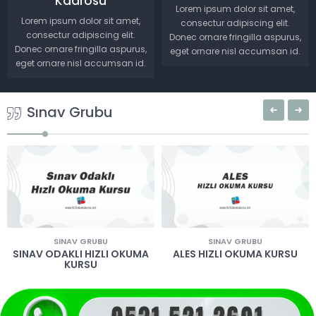
Kadrosu
Lorem ipsum dolor sit amet,
Lorem ipsum dolor sit amet,
consectur adipiscing elit.
consectur adipiscing elit.
Donec ornare fringilla aspurus,
Donec ornare fringilla aspurus,
eget ornare nisl accumsan id.
eget ornare nisl accumsan id.
Sınav Grubu
SINAV GRUBU
SINAV GRUBU
SINAV ODAKLI HIZLI OKUMA
ALES HIZLI OKUMA KURSU
KURSU