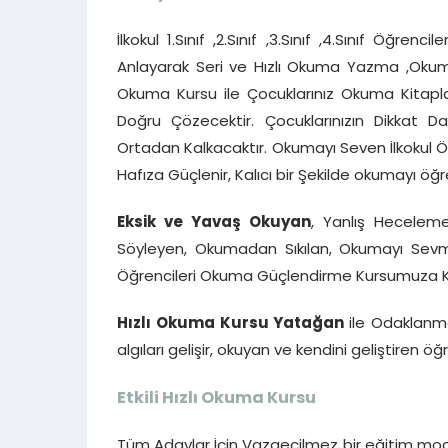
İlkokul 1.Sınıf ,2.Sınıf ,3.Sınıf ,4.Sınıf Öğre
Anlayarak Seri ve Hızlı Okuma Yazma ,Okuma 
Okuma Kursu ile Çocuklarınız Okuma Kitapla
Doğru Çözecektir. Çocuklarınızın Dikkat 
Ortadan Kalkacaktır. Okumayı Seven İlkokul Öğr
Hafıza Güçlenir, Kalıcı bir Şekilde okumayı öğreni
Eksik ve Yavaş Okuyan
, Yanlış Heceleme
Söyleyen, Okumadan Sıkılan, Okumayı Sevmey
Öğrencileri Okuma Güçlendirme Kursumuza Katı
Hızlı Okuma Kursu Yatağan
ile Odaklanma
algıları gelişir, okuyan ve kendini geliştiren öğ
Etkili Hızlı Okuma Kursu
Tüm Adaylar İçin Vazgeçilmez bir eğitim mode