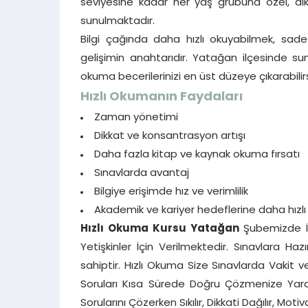
seviyesine kadar her yaş grubuna özel, di
sunulmaktadır.
Bilgi çağında daha hızlı okuyabilmek, sade
gelişimin anahtarıdır. Yatağan ilçesinde 
okuma becerilerinizi en üst düzeye çıkarabilirs
Hızlı Okumanın Faydaları
Zaman yönetimi
Dikkat ve konsantrasyon artışı
Daha fazla kitap ve kaynak okuma fırsatı
Sınavlarda avantaj
Bilgiye erişimde hız ve verimlilik
Akademik ve kariyer hedeflerine daha hızlı
Hızlı Okuma Kursu
Yatağan
Şubemizde İl
Yetişkinler İçin Verilmektedir. Sınavlara Ha
sahiptir. Hızlı Okuma Size Sınavlarda Vakit
Soruları Kısa Sürede Doğru Çözmenize Yard
Sorularını Çözerken Sıkılır, Dikkati Dağılır, 