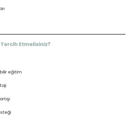
rı
Tercih Etmelisiniz?
ilir eğitim
tajı
rtışı
esteği