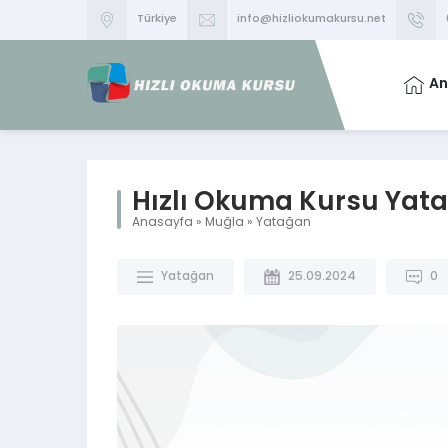
Türkiye
info@hizliokumakursu.net
An
Hızlı Okuma Kursu Yat
Anasayfa
»
Muğla
»
Yatağan
Yatağan
25.09.2024
0