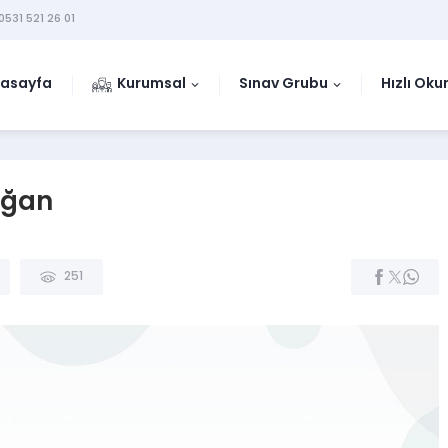
0531 521 26 01
asayfa
Kurumsal
Sınav Grubu
Hızlı Ok
ağan
251