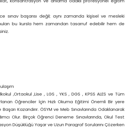
kkat, konsantrasyon ve anlama odaklı profesyonel eğitim
ce sınav başarısı değil; aynı zamanda kişisel ve mesleki
sunulan bu kursla hem zamandan tasarruf edebilir hem de
iniz.
 ulaşım
kokul ,Ortaokul ,Lise , LGS , YKS , DGS , KPSS ALES ve Tüm
zırlanan Öğrenciler İçin Hızlı Okuma Eğitimi Önemli Bir yere
 ve Başarı Kazandırır. ÖSYM ve Meb Sınavlarında Odaklanarak
ımcı Olur. Birçok Öğrenci Deneme Sınavlarında, Okul Test
Motivasyon Düşüklüğü Yaşar ve Uzun Paragraf Sorularını Çözerken