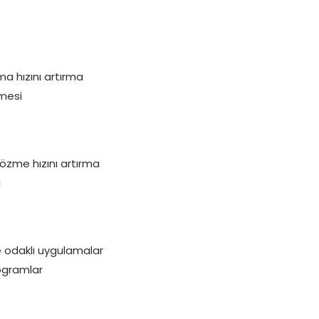
ma hızını artırma
lmesi
özme hızını artırma
i
e odaklı uygulamalar
ogramlar