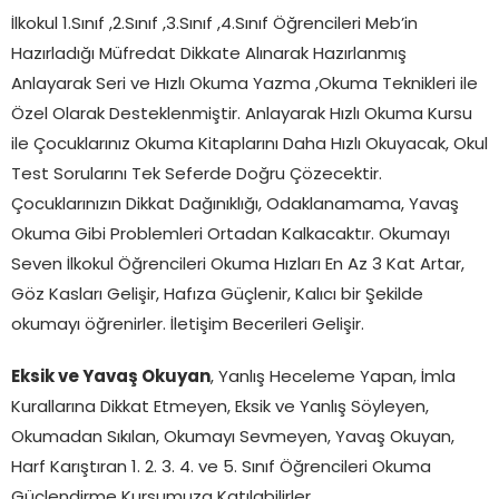
İlkokul 1.Sınıf ,2.Sınıf ,3.Sınıf ,4.Sınıf Öğrencileri Meb’in
Hazırladığı Müfredat Dikkate Alınarak Hazırlanmış
Anlayarak Seri ve Hızlı Okuma Yazma ,Okuma Teknikleri ile
Özel Olarak Desteklenmiştir. Anlayarak Hızlı Okuma Kursu
ile Çocuklarınız Okuma Kitaplarını Daha Hızlı Okuyacak, Okul
Test Sorularını Tek Seferde Doğru Çözecektir.
Çocuklarınızın Dikkat Dağınıklığı, Odaklanamama, Yavaş
Okuma Gibi Problemleri Ortadan Kalkacaktır. Okumayı
Seven İlkokul Öğrencileri Okuma Hızları En Az 3 Kat Artar,
Göz Kasları Gelişir, Hafıza Güçlenir, Kalıcı bir Şekilde
okumayı öğrenirler. İletişim Becerileri Gelişir.
Eksik ve Yavaş Okuyan
, Yanlış Heceleme Yapan, İmla
Kurallarına Dikkat Etmeyen, Eksik ve Yanlış Söyleyen,
Okumadan Sıkılan, Okumayı Sevmeyen, Yavaş Okuyan,
Harf Karıştıran 1. 2. 3. 4. ve 5. Sınıf Öğrencileri Okuma
Güçlendirme Kursumuza Katılabilirler.