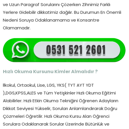
ve Uzun Paragraf Sorularını Çözerken Zihnimiz Farklı
Yerlere Gidebilir dikkatimiz dağılır. Bu Durumun En Önemli
Nedeni Soruya Odaklanamama ve Konsantre
Olamamadır.
Hızlı Okuma Kursunu Kimler Almalıdır ?
İlkokul, Ortaokul, Lise, LGS, YKS( TYT AYT YDT
),DGS,KPSS,ALES ve Tüm Yetişkinler Hızlı Okuma Eğitimi
Alabilirler. Hızlı Etkin Okuma Tekniğini Öğrenen Adayların
Dikkat Seviyesi Yükselir, Soruları Anlamlandırarak Doğru
Çözmeleri Öğretilir. Hızlı Okuma Kursu Alan Öğrenci
Sorulara Odaklanarak Sorular Üzerinde Bütünlük ve