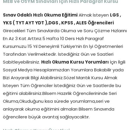
MEB ve ÖSYM Sınavları İçin Hızlı Paragraf Kursu
Sınav Odaklı Hızlı Okuma Eğitimi
Almak İsteyen
LGS ,
YKS ( TYT AYT YDT ),DGS , KPSS , ALES Öğrencileri
Girecekleri Tüm Sınavlarda Okuma ve Soru Çözme Hızlarını
En Az 3 Kat Arttırız.5 Hafta 10 Ders Hızlı Paragraf
Kursumuzu 15 Yıl Deneyimli Türkiye’nin En İyi Öğretmenleri
Tarafından Verilmektedir. İstediğiniz Gün ve Saatleri
Sabitleyebilirsiniz.
Hızlı Okuma Kursu Yorumları
İçin İlgili
Sosyal Medya Hesaplarımızdan Yorumlara Bakabilir yada
Bizi Arayarak Bilgi Alabilirsiniz.Sözel Mantık Kursu Almak
İsteyen Tüm Öğrenciler İstediğiniz Gün ve Saatlerde bu
eğitimi alabilirsiniz.Bilsem Hazırlık Öğrencilerininde Seri
Okuma,Okuduğunu kısa sürede yorumlama,seri ve
anlayarak okuma eğitimini almaları Bilsem Sınavında
öğrencilere büyük avantaj sağlayacaktır.