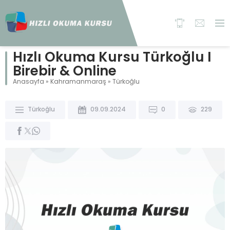
Hızlı Okuma Kursu Türkoğlu I
Birebir & Online
Anasayfa
»
Kahramanmaraş
»
Türkoğlu
Türkoğlu
09.09.2024
0
229