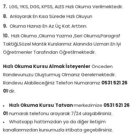
LGS, YKS, DGS, KPSS, ALES Hızlı Okuma Verilmektedir.
Anlayarak En Kısa Sürede Hızlı Okuyun
Okuma Hızınızı En Az Üç Kat Arttırın.
Hızlı Okuma ,Okuma Yazma ,Seri Okuma,Paragraf
Taktiği,Sözel Mantık Kurslarımız Alanında Uzman En İyi
Öğretmenler Tarafından Öğretilmektedir.
Hızlı Okuma Kursu Almak İsteyenler
Önceden
Randevunuzu Oluşturmuş Olmanız Gerekmektedir.
Randevu Alabileceğiniz Telefon Numaramız
0531 521 26
01
‘dir.
Hızlı Okuma Kursu
Tatvan
merkezimize
0531 521 26
01
numaralı telefonu arayarak 7/24 ulaşabilirsiniz.
Whatsapp hattımızdan ya da diğer iletişim
kanallarımızdan kursumuzla irtibata geçebilirsiniz.