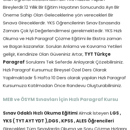
Bireylerdir.12 Yıllık Bir Eğitim Hayatının Sonucunda Ayrı Bir
Öneme Sahip Olan Geleceklerine yön verecekleri Bir
Sınava Gireceklerdir. YKS Öğrencilerinin Sınav Esnasında
Zamanı Çok İyi Değerlendirmesi gerekmektedir. YKS Hızlı
Okuma ve Hızlı Paragraf Çözme Eğitimi ile Ekstra zaman
ve Başarı kazanırlar. Soruları Anlama ve Kavrama Yetileri
gelişir, Kendinize Olan Güveniniz Artar,
TYT Türkçe
Paragraf
Sorularını Tek Seferde Anlayarak Çözebilirsiniz.
Hızlı Paragraf Kursumuz Bireysel Özel Ders Olarak
Yapılmaktadır 5 Hafta 10 Ders olarak yapılan Hızlı Paragraf
Kursumuza Katılmadan Önce Randevu Oluşturabilirsiniz.
MEB ve ÖSYM Sınavları İçin Hızlı Paragraf Kursu
Sınav Odaklı Hızlı Okuma Eğitimi
Almak İsteyen
LGS ,
YKS ( TYT AYT YDT ),DGS , KPSS , ALES Öğrencileri
Girecekleri Tüm Sınavlarda Okuma ve Soru Çözme Hızlarını