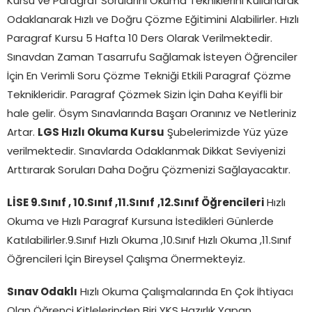
Kursu ve Paragraf Sorularını Okuma Tekniklerini Kullanarak
Odaklanarak Hızlı ve Doğru Çözme Eğitimini Alabilirler. Hızlı
Paragraf Kursu 5 Hafta 10 Ders Olarak Verilmektedir.
Sınavdan Zaman Tasarrufu Sağlamak İsteyen Öğrenciler
İçin En Verimli Soru Çözme Tekniği Etkili Paragraf Çözme
Teknikleridir. Paragraf Çözmek Sizin İçin Daha Keyifli bir
hale gelir. Ösym Sınavlarında Başarı Oranınız ve Netleriniz
Artar.
LGS Hızlı Okuma Kursu
Şubelerimizde Yüz yüze
verilmektedir. Sınavlarda Odaklanmak Dikkat Seviyenizi
Arttırarak Soruları Daha Doğru Çözmenizi Sağlayacaktır.
LİSE 9.Sınıf , 10.Sınıf ,11.Sınıf
,12.Sınıf Öğrencileri
Hızlı
Okuma ve Hızlı Paragraf Kursuna İstedikleri Günlerde
Katılabilirler.9.Sınıf Hızlı Okuma ,10.Sınıf Hızlı Okuma ,11.Sınıf
Öğrencileri İçin Bireysel Çalışma Önermekteyiz.
Sınav Odaklı
Hızlı Okuma Çalışmalarında En Çok İhtiyacı
Olan Öğrenci Kitlelerinden Biri YKS Hazırlık Yapan