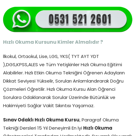
Hızlı Okuma Kursunu Kimler Almalıdır ?
İlkokul, Ortaokul, Lise, LGS, YKS( TYT AYT YDT
),DGS,KPSS,ALES ve Tüm Yetişkinler Hızlı Okuma Eğitimi
Alabilirler. Hızlı Etkin Okuma Tekniğini Öğrenen Adayların
Dikkat Seviyesi Yükselir, Soruları Anlamlandırarak Doğru
Çözmeleri Öğretilir. Hızlı Okuma Kursu Alan Öğrenci
Sorulara Odaklanarak Sorular Üzerinde Bütünlük ve
Hakimiyeti Sağlar Vakit Sıkıntısı Yaşamaz.
Sınav Odaklı Hızlı Okuma Kursu
, Paragraf Okuma
Tekniği Dersleri 15 Yıl Deneyimli En İyi
Hızlı Okuma