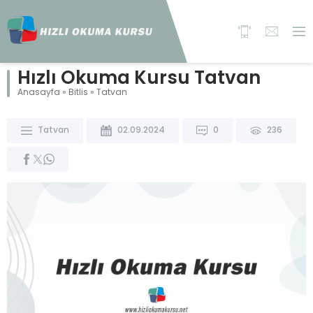
Hızlı Okuma Kursu Tatvan
Anasayfa
»
Bitlis
»
Tatvan
Tatvan
02.09.2024
0
236