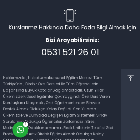
Kurslarımız Hakkında Daha Fazla Bilgi Almak İçin
Bizi Arayabilirsiniz:
0531 521 26 01
Müşteri Temsilcisi
Hakkımızda , hızlıokumakursunet Eğitim Merkezi Tüm
Türkiye'de , Birebir Özel Dersleri İle Tüm Öğrencilerin
Başarısına Büyük Katkılar Sağlamaktadır. Uzun Yıllar
Ülkemizde Kitlesel Eğitimler Çok Yaygındı. Özel Ders Veren
Kuruluşlara Ulaşmak , Özel Öğretmenlerden Bireysel
Cevap Yaz
Destek Almak Oldukça Kolay Değildi. Son Yıllarda
Ülkemizde ve Dünyada Değişen Eğitim Sistemleri Sınav
Sorularının Oldukça Öğrencileri Zorlaması , Stres ,
1
Motivasyon , Odaklanamama , Eksik Ünitelerin Telafisi Gibi
Problemlerde Artık Birebir Eğitim Almak Oldukça Kolay