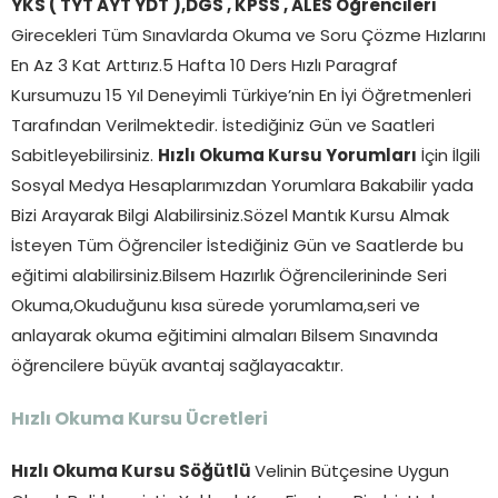
YKS ( TYT AYT YDT ),DGS , KPSS , ALES Öğrencileri
Girecekleri Tüm Sınavlarda Okuma ve Soru Çözme Hızlarını
En Az 3 Kat Arttırız.5 Hafta 10 Ders Hızlı Paragraf
Kursumuzu 15 Yıl Deneyimli Türkiye’nin En İyi Öğretmenleri
Tarafından Verilmektedir. İstediğiniz Gün ve Saatleri
Sabitleyebilirsiniz.
Hızlı Okuma Kursu Yorumları
İçin İlgili
Sosyal Medya Hesaplarımızdan Yorumlara Bakabilir yada
Bizi Arayarak Bilgi Alabilirsiniz.Sözel Mantık Kursu Almak
İsteyen Tüm Öğrenciler İstediğiniz Gün ve Saatlerde bu
eğitimi alabilirsiniz.Bilsem Hazırlık Öğrencilerininde Seri
Okuma,Okuduğunu kısa sürede yorumlama,seri ve
anlayarak okuma eğitimini almaları Bilsem Sınavında
öğrencilere büyük avantaj sağlayacaktır.
Hızlı Okuma Kursu Ücretleri
Hızlı Okuma Kursu Söğütlü
Velinin Bütçesine Uygun