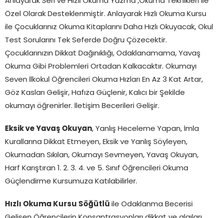
Anlayarak Seri ve Hızlı Okuma Yazma ,Okuma Teknikleri ile
Özel Olarak Desteklenmiştir. Anlayarak Hızlı Okuma Kursu
ile Çocuklarınız Okuma Kitaplarını Daha Hızlı Okuyacak, Okul
Test Sorularını Tek Seferde Doğru Çözecektir.
Çocuklarınızın Dikkat Dağınıklığı, Odaklanamama, Yavaş
Okuma Gibi Problemleri Ortadan Kalkacaktır. Okumayı
Seven İlkokul Öğrencileri Okuma Hızları En Az 3 Kat Artar,
Göz Kasları Gelişir, Hafıza Güçlenir, Kalıcı bir Şekilde
okumayı öğrenirler. İletişim Becerileri Gelişir.
Eksik ve Yavaş Okuyan
, Yanlış Heceleme Yapan, İmla
Kurallarına Dikkat Etmeyen, Eksik ve Yanlış Söyleyen,
Okumadan Sıkılan, Okumayı Sevmeyen, Yavaş Okuyan,
Harf Karıştıran 1. 2. 3. 4. ve 5. Sınıf Öğrencileri Okuma
Güçlendirme Kursumuza Katılabilirler.
Hızlı Okuma Kursu Söğütlü
ile Odaklanma Becerisi
Gelişen Öğrencilerin Konsantrasyonları dikkat ve algıları