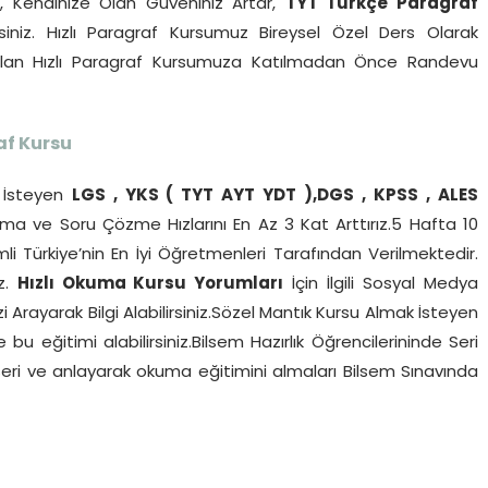
r, Kendinize Olan Güveniniz Artar,
TYT Türkçe Paragraf
siniz. Hızlı Paragraf Kursumuz Bireysel Özel Ders Olarak
pılan Hızlı Paragraf Kursumuza Katılmadan Önce Randevu
af Kursu
İsteyen
LGS , YKS ( TYT AYT YDT ),DGS , KPSS , ALES
a ve Soru Çözme Hızlarını En Az 3 Kat Arttırız.5 Hafta 10
li Türkiye’nin En İyi Öğretmenleri Tarafından Verilmektedir.
iz.
Hızlı Okuma Kursu Yorumları
İçin İlgili Sosyal Medya
 Arayarak Bilgi Alabilirsiniz.Sözel Mantık Kursu Almak İsteyen
u eğitimi alabilirsiniz.Bilsem Hazırlık Öğrencilerininde Seri
i ve anlayarak okuma eğitimini almaları Bilsem Sınavında