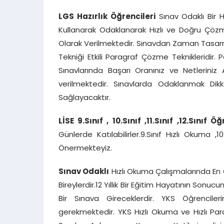
LGS Hazırlık Öğrencileri
Sınav Odaklı Bir H
Kullanarak Odaklanarak Hızlı ve Doğru Çözme 
Olarak Verilmektedir. Sınavdan Zaman Tasarr
Tekniği Etkili Paragraf Çözme Teknikleridir. 
Sınavlarında Başarı Oranınız ve Netleriniz 
verilmektedir. Sınavlarda Odaklanmak Dik
Sağlayacaktır.
LİSE 9.Sınıf , 10.Sınıf ,11.Sınıf
,12.Sınıf Öğ
Günlerde Katılabilirler.9.Sınıf Hızlı Okuma ,1
Önermekteyiz.
Sınav Odaklı
Hızlı Okuma Çalışmalarında En Ç
Bireylerdir.12 Yıllık Bir Eğitim Hayatının Son
Bir Sınava Gireceklerdir. YKS Öğrencile
gerekmektedir. YKS Hızlı Okuma ve Hızlı Par