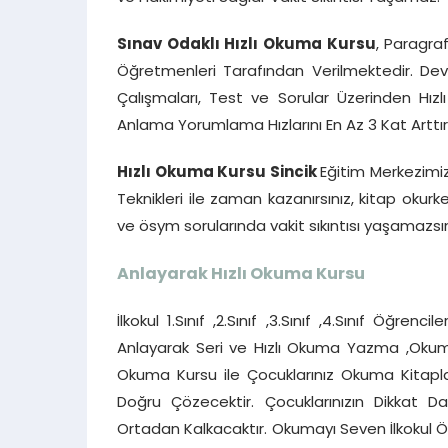
Sınav Odaklı Hızlı Okuma Kursu
, Paragra
Öğretmenleri Tarafından Verilmektedir. Dev
Çalışmaları, Test ve Sorular Üzerinden Hı
Anlama Yorumlama Hızlarını En Az 3 Kat Arttırı
Hızlı Okuma Kursu Sincik
Eğitim Merkezimiz
Teknikleri ile zaman kazanırsınız, kitap ok
ve ösym sorularında vakit sıkıntısı yaşamazsın
Anlayarak Hızlı Okuma Kursu
İlkokul 1.Sınıf ,2.Sınıf ,3.Sınıf ,4.Sınıf Öğre
Anlayarak Seri ve Hızlı Okuma Yazma ,Okuma 
Okuma Kursu ile Çocuklarınız Okuma Kitapla
Doğru Çözecektir. Çocuklarınızın Dikkat 
Ortadan Kalkacaktır. Okumayı Seven İlkokul Öğr