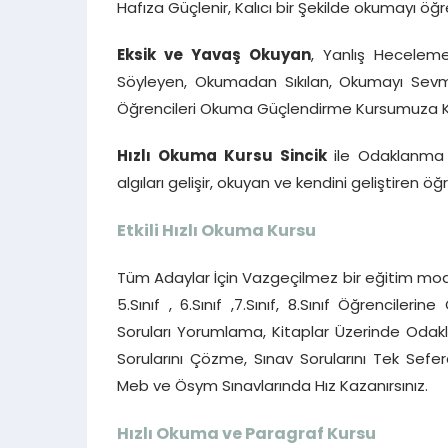
Hafıza Güçlenir, Kalıcı bir Şekilde okumayı öğreni
Eksik ve Yavaş Okuyan
, Yanlış Heceleme
Söyleyen, Okumadan Sıkılan, Okumayı Sevmey
Öğrencileri Okuma Güçlendirme Kursumuza Katı
Hızlı Okuma Kursu Sincik
ile Odaklanma 
algıları gelişir, okuyan ve kendini geliştiren öğ
Etkili Hızlı Okuma Kursu
Tüm Adaylar İçin Vazgeçilmez bir eğitim mode
5.Sınıf , 6.Sınıf ,7.Sınıf, 8.Sınıf Öğrencile
Soruları Yorumlama, Kitaplar Üzerinde Oda
Sorularını Çözme, Sınav Sorularını Tek Se
Meb ve Ösym Sınavlarında Hız Kazanırsınız.
Hızlı Okuma ve Paragraf Kursu