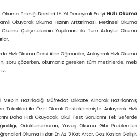
f Okuma Tekniği Dersleri 15 Yıl Deneyimli En İyi
Hızlı Okuma
amlı Okuyarak Okuma Hızının Arttırılması, Metinsel Okuma
zlı Okuma Çalışmalarının Yapılması ile Tüm Adaylar Okuma
rlar.
de Hızlı Okuma Dersi Alan Öğrenciler, Anlayarak Hızlı Okuma
urken, soru çözerken, okumanız gereken tüm metinlerde, meb
ız.
ncileri Meb’in Hazırladığı Müfredat Dikkate Alınarak Hazırlanmış
Teknikleri ile Özel Olarak Desteklenmiştir. Anlayarak Hızlı
rını Daha Hızlı Okuyacak, Okul Test Sorularını Tek Seferde
Dağınıklığı, Odaklanamama, Yavaş Okuma Gibi Problemleri
encileri Okuma Hızları En Az 3 Kat Artar, Göz Kasları Gelişir,