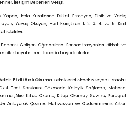
rler. İletişim Becerileri Gelişir.
 Yapan, İmla Kurallarına Dikkat Etmeyen, Eksik ve Yanlış
en, Yavaş Okuyan, Harf Karıştıran 1. 2. 3. 4. ve 5. Sınıf
labilirler.
Becerisi Gelişen Öğrencilerin Konsantrasyonları dikkat ve
renciler hayatın her alanında başarılı olurlar.
lidir.
Etkili Hızlı Okuma
Tekniklerini Almak İsteyen Ortaokul
rine Okul Test Sorularını Çözmede Kolaylık Sağlama, Metinsel
klanma ,Akıcı Kitap Okuma, Kitap Okumayı Sevme, Paragraf
ferde Anlayarak Çözme, Motivasyon ve Güdülenmeniz Artar.