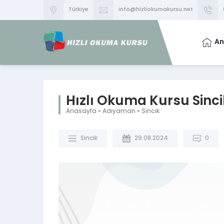
Türkiye
info@hizliokumakursu.net
An
Hızlı Okuma Kursu Sinci
Anasayfa
»
Adıyaman
»
Sincik
Sincik
29.08.2024
0