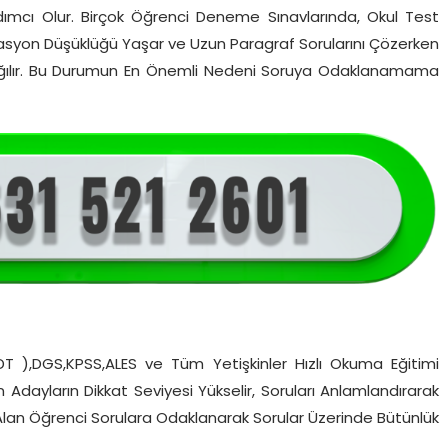
ımcı Olur. Birçok Öğrenci Deneme Sınavlarında, Okul Test
Motivasyon Düşüklüğü Yaşar ve Uzun Paragraf Sorularını Çözerken
z dağılır. Bu Durumun En Önemli Nedeni Soruya Odaklanamama
YDT ),DGS,KPSS,ALES ve Tüm Yetişkinler Hızlı Okuma Eğitimi
en Adayların Dikkat Seviyesi Yükselir, Soruları Anlamlandırarak
 Alan Öğrenci Sorulara Odaklanarak Sorular Üzerinde Bütünlük