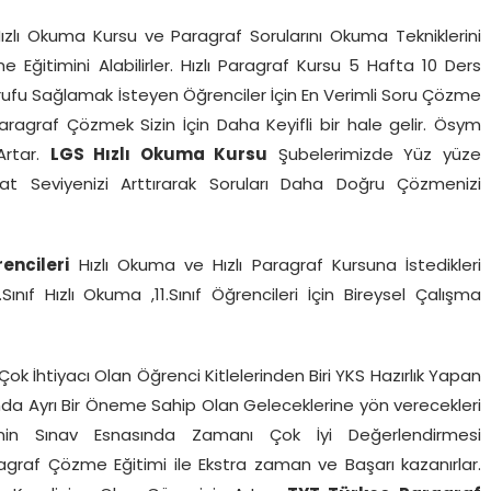
ızlı Okuma Kursu ve Paragraf Sorularını Okuma Tekniklerini
Eğitimini Alabilirler. Hızlı Paragraf Kursu 5 Hafta 10 Ders
ufu Sağlamak İsteyen Öğrenciler İçin En Verimli Soru Çözme
Paragraf Çözmek Sizin İçin Daha Keyifli bir hale gelir. Ösym
Artar.
LGS Hızlı Okuma Kursu
Şubelerimizde Yüz yüze
kat Seviyenizi Arttırarak Soruları Daha Doğru Çözmenizi
rencileri
Hızlı Okuma ve Hızlı Paragraf Kursuna İstedikleri
0.Sınıf Hızlı Okuma ,11.Sınıf Öğrencileri İçin Bireysel Çalışma
ok İhtiyacı Olan Öğrenci Kitlelerinden Biri YKS Hazırlık Yapan
ucunda Ayrı Bir Öneme Sahip Olan Geleceklerine yön verecekleri
rinin Sınav Esnasında Zamanı Çok İyi Değerlendirmesi
agraf Çözme Eğitimi ile Ekstra zaman ve Başarı kazanırlar.