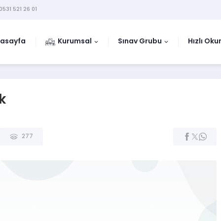
0531 521 26 01
asayfa
Kurumsal
Sınav Grubu
Hızlı Ok
k
277