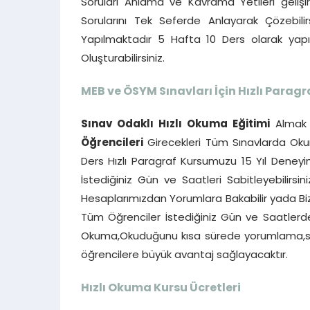
Soruları Anlama ve Kavrama Yetileri gelişi
Sorularını Tek Seferde Anlayarak Çözebilir
Yapılmaktadır 5 Hafta 10 Ders olarak ya
Oluşturabilirsiniz.
MEB ve ÖSYM Sınavları İçin Hızlı Paragr
Sınav Odaklı Hızlı Okuma Eğitimi
Almak 
Öğrencileri
Girecekleri Tüm Sınavlarda Okum
Ders Hızlı Paragraf Kursumuzu 15 Yıl Deneyim
İstediğiniz Gün ve Saatleri Sabitleyebilirsin
Hesaplarımızdan Yorumlara Bakabilir yada Bizi
Tüm Öğrenciler İstediğiniz Gün ve Saatlerde b
Okuma,Okuduğunu kısa sürede yorumlama,ser
öğrencilere büyük avantaj sağlayacaktır.
Hızlı Okuma Kursu Ücretleri