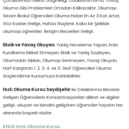
Çocuklarınızın Dikkat Dağınıklığı, Odaklanamama, Yavaş
Okuma Gibi Problemleri Ortadan Kalkacaktır. Okumayı
Seven İlkokul Öğrencileri Okuma Hızları En Az 3 Kat Artar,
Göz Kasları Gelişir, Hafıza Güçlenir, Kalıcı bir Şekilde
okumayı öğrenirler. İletişim Becerileri Gelişir.
Eksik ve Yavaş Okuyan
, Yanlış Heceleme Yapan, İmla
Kurallarına Dikkat Etmeyen, Eksik ve Yanlış Söyleyen,
Okumadan Sıkılan, Okumayı Sevmeyen, Yavaş Okuyan,
Harf Karıştıran 1. 2. 3. 4. ve 5. Sınıf Öğrencileri Okuma
Güçlendirme Kursumuza Katılabilirler.
Hızlı Okuma Kursu Seydişehir
ile Odaklanma Becerisi
Gelişen Öğrencilerin Konsantrasyonları dikkat ve algıları
gelişir, okuyan ve kendini geliştiren öğrenciler hayatın her
alanında başarılı olurlar.
Etkili Hızlı Okuma Kursu