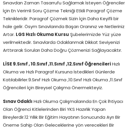
Sınavdan Zaman Tasarrufu Sağlamak İsteyen Öğrenciler
İçin En Verimli Soru Çözme Tekniği Etkili Paragraf Çözme
Teknikleridir. Paragraf Çözmek Sizin İçin Daha Keyifli bir
hale gelir. Ösym Sınavlarında Başarı Oranınız ve Netleriniz
Artar.
LGS Hızlı Okuma Kursu
Şubelerimizde Yüz yüze
verilmektedir. Sınavlarda Odaklanmak Dikkat Seviyenizi
Arttırarak Soruları Daha Doğru Çözmenizi Sağlayacaktır.
LİSE 9.Sınıf , 10.Sınıf ,11.Sınıf
,12.Sınıf Öğrencileri
Hızlı
Okuma ve Hızlı Paragraf Kursuna İstedikleri Günlerde
Katılabilirler.9.Sınıf Hızlı Okuma ,10.Sınıf Hızlı Okuma ,11.Sınıf
Öğrencileri İçin Bireysel Çalışma Önermekteyiz.
Sınav Odaklı
Hızlı Okuma Çalışmalarında En Çok İhtiyacı
Olan Öğrenci Kitlelerinden Biri YKS Hazırlık Yapan
Bireylerdir.12 Yıllık Bir Eğitim Hayatının Sonucunda Ayrı Bir
Öneme Sahip Olan Geleceklerine yön verecekleri Bir