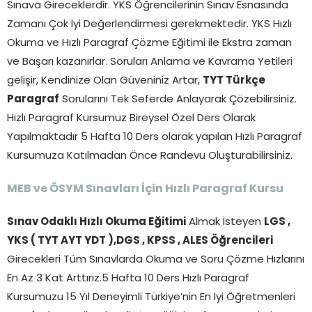
Sınava Gireceklerdir. YKS Öğrencilerinin Sınav Esnasında
Zamanı Çok İyi Değerlendirmesi gerekmektedir. YKS Hızlı
Okuma ve Hızlı Paragraf Çözme Eğitimi ile Ekstra zaman
ve Başarı kazanırlar. Soruları Anlama ve Kavrama Yetileri
gelişir, Kendinize Olan Güveniniz Artar,
TYT Türkçe
Paragraf
Sorularını Tek Seferde Anlayarak Çözebilirsiniz.
Hızlı Paragraf Kursumuz Bireysel Özel Ders Olarak
Yapılmaktadır 5 Hafta 10 Ders olarak yapılan Hızlı Paragraf
Kursumuza Katılmadan Önce Randevu Oluşturabilirsiniz.
MEB ve ÖSYM Sınavları İçin Hızlı Paragraf Kursu
Sınav Odaklı Hızlı Okuma Eğitimi
Almak İsteyen
LGS ,
YKS ( TYT AYT YDT ),DGS , KPSS , ALES Öğrencileri
Girecekleri Tüm Sınavlarda Okuma ve Soru Çözme Hızlarını
En Az 3 Kat Arttırız.5 Hafta 10 Ders Hızlı Paragraf
Kursumuzu 15 Yıl Deneyimli Türkiye’nin En İyi Öğretmenleri