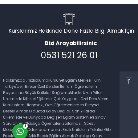
Kurslarımız Hakkında Daha Fazla Bilgi Almak İçin
Bizi Arayabilirsiniz:
0531 521 26 01
Müşteri Temsilcisi
Hakkımızda , hızlıokumakursunet Eğitim Merkezi Tüm
Türkiye'de , Birebir Özel Dersleri İle Tüm Öğrencilerin
Başarısına Büyük Katkılar Sağlamaktadır. Uzun Yıllar
Ülkemizde Kitlesel Eğitimler Çok Yaygındı. Özel Ders Veren
Kuruluşlara Ulaşmak , Özel Öğretmenlerden Bireysel
Cevap Yaz
Destek Almak Oldukça Kolay Değildi. Son Yıllarda
Ülkemizde ve Dünyada Değişen Eğitim Sistemleri Sınav
Sorularının Oldukça Öğrencileri Zorlaması , Stres ,
1
Motivasyon , Odaklanamama , Eksik Ünitelerin Telafisi Gibi
Problemlerde Artık Birebir Eğitim Almak Oldukça Kolay