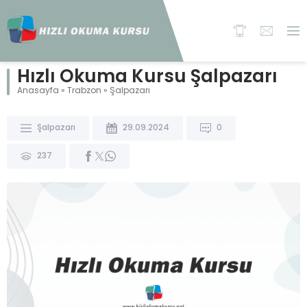
Hızlı Okuma Kursu Şalpazarı
Anasayfa
»
Trabzon
»
Şalpazarı
Şalpazarı
29.09.2024
0
237