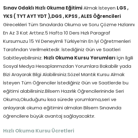
Sınav Odaklı Hızlı Okuma Eğitimi
Almak İsteyen
LGS ,
YKS ( TYT AYT YDT ),DGS , KPSS , ALES Öğrencileri
Girecekleri Tüm Sınavlarda Okuma ve Soru Çözme Hızlarını
En Az 3 Kat Arttırız.5 Hafta 10 Ders Hızlı Paragraf
Kursumuzu 15 Yıl Deneyimli Türkiye’nin En İyi Öğretmenleri
Tarafından Verilmektedir. İstediğiniz Gün ve Saatleri
Sabitleyebilirsiniz.
Hızlı Okuma Kursu Yorumları
İçin İlgili
Sosyal Medya Hesaplarımızdan Yorumlara Bakabilir yada
Bizi Arayarak Bilgi Alabilirsiniz.Sözel Mantık Kursu Almak
İsteyen Tüm Öğrenciler İstediğiniz Gün ve Saatlerde bu
eğitimi alabilirsiniz.Bilsem Hazırlık Öğrencilerininde Seri
Okuma,Okuduğunu kısa sürede yorumlama,seri ve
anlayarak okuma eğitimini almaları Bilsem Sınavında
öğrencilere büyük avantaj sağlayacaktır.
Hızlı Okuma Kursu Ücretleri