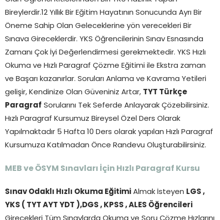
Bireylerdir.12 Yıllık Bir Eğitim Hayatının Sonucunda Ayrı Bir
Öneme Sahip Olan Geleceklerine yön verecekleri Bir
Sınava Gireceklerdir. YKS Öğrencilerinin Sınav Esnasında
Zamanı Çok İyi Değerlendirmesi gerekmektedir. YKS Hızlı
Okuma ve Hızlı Paragraf Çözme Eğitimi ile Ekstra zaman
ve Başarı kazanırlar. Soruları Anlama ve Kavrama Yetileri
gelişir, Kendinize Olan Güveniniz Artar,
TYT Türkçe
Paragraf
Sorularını Tek Seferde Anlayarak Çözebilirsiniz.
Hızlı Paragraf Kursumuz Bireysel Özel Ders Olarak
Yapılmaktadır 5 Hafta 10 Ders olarak yapılan Hızlı Paragraf
Kursumuza Katılmadan Önce Randevu Oluşturabilirsiniz.
MEB ve ÖSYM Sınavları İçin Hızlı Paragraf Kursu
Sınav Odaklı Hızlı Okuma Eğitimi
Almak İsteyen
LGS ,
YKS ( TYT AYT YDT ),DGS , KPSS , ALES Öğrencileri
Girecekleri Tüm Sınavlarda Okuma ve Soru Çözme Hızlarını