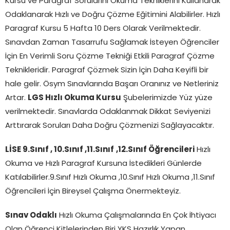
Kursu ve Paragraf Sorularını Okuma Tekniklerini Kullanarak
Odaklanarak Hızlı ve Doğru Çözme Eğitimini Alabilirler. Hızlı
Paragraf Kursu 5 Hafta 10 Ders Olarak Verilmektedir.
Sınavdan Zaman Tasarrufu Sağlamak İsteyen Öğrenciler
İçin En Verimli Soru Çözme Tekniği Etkili Paragraf Çözme
Teknikleridir. Paragraf Çözmek Sizin İçin Daha Keyifli bir
hale gelir. Ösym Sınavlarında Başarı Oranınız ve Netleriniz
Artar.
LGS Hızlı Okuma Kursu
Şubelerimizde Yüz yüze
verilmektedir. Sınavlarda Odaklanmak Dikkat Seviyenizi
Arttırarak Soruları Daha Doğru Çözmenizi Sağlayacaktır.
LİSE 9.Sınıf , 10.Sınıf ,11.Sınıf
,12.Sınıf Öğrencileri
Hızlı
Okuma ve Hızlı Paragraf Kursuna İstedikleri Günlerde
Katılabilirler.9.Sınıf Hızlı Okuma ,10.Sınıf Hızlı Okuma ,11.Sınıf
Öğrencileri İçin Bireysel Çalışma Önermekteyiz.
Sınav Odaklı
Hızlı Okuma Çalışmalarında En Çok İhtiyacı
Olan Öğrenci Kitlelerinden Biri YKS Hazırlık Yapan