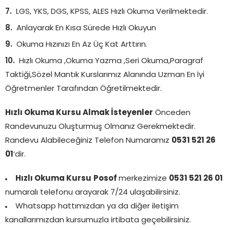
LGS, YKS, DGS, KPSS, ALES Hızlı Okuma Verilmektedir.
Anlayarak En Kısa Sürede Hızlı Okuyun
Okuma Hızınızı En Az Üç Kat Arttırın.
Hızlı Okuma ,Okuma Yazma ,Seri Okuma,Paragraf
Taktiği,Sözel Mantık Kurslarımız Alanında Uzman En İyi
Öğretmenler Tarafından Öğretilmektedir.
Hızlı Okuma Kursu Almak İsteyenler
Önceden
Randevunuzu Oluşturmuş Olmanız Gerekmektedir.
Randevu Alabileceğiniz Telefon Numaramız
0531 521 26
01
‘dir.
Hızlı Okuma Kursu
Posof
merkezimize
0531 521 26 01
numaralı telefonu arayarak 7/24 ulaşabilirsiniz.
Whatsapp hattımızdan ya da diğer iletişim
kanallarımızdan kursumuzla irtibata geçebilirsiniz.