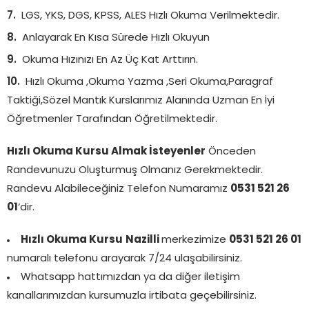
LGS, YKS, DGS, KPSS, ALES Hızlı Okuma Verilmektedir.
Anlayarak En Kısa Sürede Hızlı Okuyun
Okuma Hızınızı En Az Üç Kat Arttırın.
Hızlı Okuma ,Okuma Yazma ,Seri Okuma,Paragraf
Taktiği,Sözel Mantık Kurslarımız Alanında Uzman En İyi
Öğretmenler Tarafından Öğretilmektedir.
Hızlı Okuma Kursu Almak İsteyenler
Önceden
Randevunuzu Oluşturmuş Olmanız Gerekmektedir.
Randevu Alabileceğiniz Telefon Numaramız
0531 521 26
01
‘dir.
Hızlı Okuma Kursu
Nazilli
merkezimize
0531 521 26 01
numaralı telefonu arayarak 7/24 ulaşabilirsiniz.
Whatsapp hattımızdan ya da diğer iletişim
kanallarımızdan kursumuzla irtibata geçebilirsiniz.