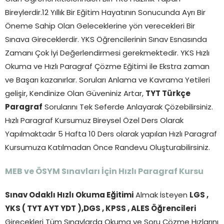
Bireylerdir.12 Yıllık Bir Eğitim Hayatının Sonucunda Ayrı Bir
Öneme Sahip Olan Geleceklerine yön verecekleri Bir
Sınava Gireceklerdir. YKS Öğrencilerinin Sınav Esnasında
Zamanı Çok İyi Değerlendirmesi gerekmektedir. YKS Hızlı
Okuma ve Hızlı Paragraf Çözme Eğitimi ile Ekstra zaman
ve Başarı kazanırlar. Soruları Anlama ve Kavrama Yetileri
gelişir, Kendinize Olan Güveniniz Artar,
TYT Türkçe
Paragraf
Sorularını Tek Seferde Anlayarak Çözebilirsiniz.
Hızlı Paragraf Kursumuz Bireysel Özel Ders Olarak
Yapılmaktadır 5 Hafta 10 Ders olarak yapılan Hızlı Paragraf
Kursumuza Katılmadan Önce Randevu Oluşturabilirsiniz.
MEB ve ÖSYM Sınavları İçin Hızlı Paragraf Kursu
Sınav Odaklı Hızlı Okuma Eğitimi
Almak İsteyen
LGS ,
YKS ( TYT AYT YDT ),DGS , KPSS , ALES Öğrencileri
Girecekleri Tüm Sınavlarda Okuma ve Soru Çözme Hızlarını