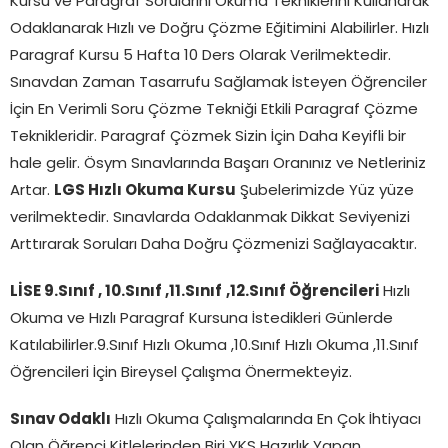
Kursu ve Paragraf Sorularını Okuma Tekniklerini Kullanarak
Odaklanarak Hızlı ve Doğru Çözme Eğitimini Alabilirler. Hızlı
Paragraf Kursu 5 Hafta 10 Ders Olarak Verilmektedir.
Sınavdan Zaman Tasarrufu Sağlamak İsteyen Öğrenciler
İçin En Verimli Soru Çözme Tekniği Etkili Paragraf Çözme
Teknikleridir. Paragraf Çözmek Sizin İçin Daha Keyifli bir
hale gelir. Ösym Sınavlarında Başarı Oranınız ve Netleriniz
Artar.
LGS Hızlı Okuma Kursu
Şubelerimizde Yüz yüze
verilmektedir. Sınavlarda Odaklanmak Dikkat Seviyenizi
Arttırarak Soruları Daha Doğru Çözmenizi Sağlayacaktır.
LİSE 9.Sınıf , 10.Sınıf ,11.Sınıf
,12.Sınıf Öğrencileri
Hızlı
Okuma ve Hızlı Paragraf Kursuna İstedikleri Günlerde
Katılabilirler.9.Sınıf Hızlı Okuma ,10.Sınıf Hızlı Okuma ,11.Sınıf
Öğrencileri İçin Bireysel Çalışma Önermekteyiz.
Sınav Odaklı
Hızlı Okuma Çalışmalarında En Çok İhtiyacı
Olan Öğrenci Kitlelerinden Biri YKS Hazırlık Yapan