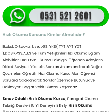
Hızlı Okuma Kursunu Kimler Almalıdır ?
İlkokul, Ortaokul, Lise, LGS, YKS( TYT AYT YDT
),DGS,KPSS,ALES ve Tüm Yetişkinler Hızlı Okuma Eğitimi
Alabilirler. Hızlı Etkin Okuma Tekniğini Öğrenen Adayların
Dikkat Seviyesi Yükselir, Soruları Anlamlandırarak Doğru
Çözmeleri Öğretilir. Hızlı Okuma Kursu Alan Öğrenci
Sorulara Odaklanarak Sorular Üzerinde Bütünlük ve
Hakimiyeti Sağlar Vakit Sıkıntısı Yaşamaz.
Sınav Odaklı Hızlı Okuma Kursu
, Paragraf Okuma
Tekniği Dersleri 15 Yıl Deneyimli En İyi
Hızlı Okuma