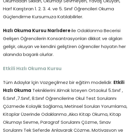
Okumadan Sıkılan, Okumayı Sevmeyen, Yavaş Okuyan,
Harf Karıştıran 1. 2. 3. 4. ve 5. Sınıf Öğrencileri Okuma
Güçlendirme Kursumuza Katılabilirler.
Hızlı Okuma Kursu Narlıdere
ile Odaklanma Becerisi
Gelişen Öğrencilerin Konsantrasyonları dikkat ve algıları
gelişir, okuyan ve kendini geliştiren öğrenciler hayatın her
alanında başarılı olurlar.
Etkili Hızlı Okuma Kursu
Tüm Adaylar İçin Vazgeçilmez bir eğitim modelidir.
Etkili
Hızlı Okuma
Tekniklerini Almak İsteyen Ortaokul 5.Sınıf ,
6.Sınıf ,7.Sınıf, 8.Sınıf Öğrencilerine Okul Test Sorularını
Çözmede Kolaylık Sağlama, Metinsel Soruları Yorumlama,
Kitaplar Üzerinde Odaklanma ,Akıcı Kitap Okuma, Kitap
Okumayı Sevme, Paragraf Sorularını Çözme, Sınav
Sorularını Tek Seferde Anlayarak Çözme, Motivasyon ve