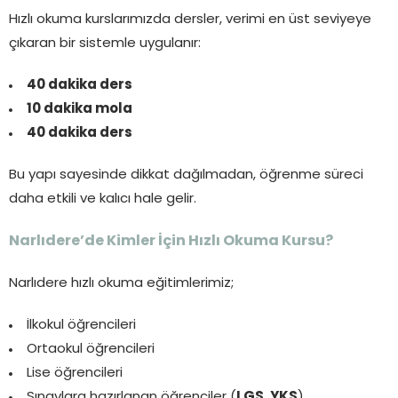
Hızlı okuma kurslarımızda dersler, verimi en üst seviyeye
çıkaran bir sistemle uygulanır:
40 dakika ders
10 dakika mola
40 dakika ders
Bu yapı sayesinde dikkat dağılmadan, öğrenme süreci
daha etkili ve kalıcı hale gelir.
Narlıdere’de Kimler İçin Hızlı Okuma Kursu?
Narlıdere hızlı okuma eğitimlerimiz;
İlkokul öğrencileri
Ortaokul öğrencileri
Lise öğrencileri
Sınavlara hazırlanan öğrenciler (
LGS, YKS
)