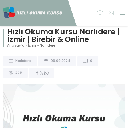
Hızlı Okuma Kursu Narlıdere |
İzmir | Birebir & Online
Anasayfa
»
İzmir
»
Narlıdere
Narlıdere
09.09.2024
0
275