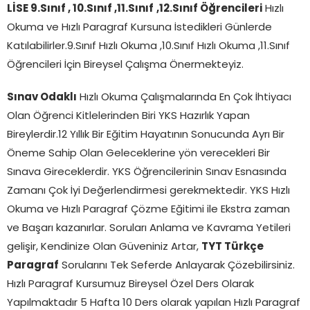
LİSE 9.Sınıf , 10.Sınıf ,11.Sınıf
,12.Sınıf Öğrencileri
Hızlı
Okuma ve Hızlı Paragraf Kursuna İstedikleri Günlerde
Katılabilirler.9.Sınıf Hızlı Okuma ,10.Sınıf Hızlı Okuma ,11.Sınıf
Öğrencileri İçin Bireysel Çalışma Önermekteyiz.
Sınav Odaklı
Hızlı Okuma Çalışmalarında En Çok İhtiyacı
Olan Öğrenci Kitlelerinden Biri YKS Hazırlık Yapan
Bireylerdir.12 Yıllık Bir Eğitim Hayatının Sonucunda Ayrı Bir
Öneme Sahip Olan Geleceklerine yön verecekleri Bir
Sınava Gireceklerdir. YKS Öğrencilerinin Sınav Esnasında
Zamanı Çok İyi Değerlendirmesi gerekmektedir. YKS Hızlı
Okuma ve Hızlı Paragraf Çözme Eğitimi ile Ekstra zaman
ve Başarı kazanırlar. Soruları Anlama ve Kavrama Yetileri
gelişir, Kendinize Olan Güveniniz Artar,
TYT Türkçe
Paragraf
Sorularını Tek Seferde Anlayarak Çözebilirsiniz.
Hızlı Paragraf Kursumuz Bireysel Özel Ders Olarak
Yapılmaktadır 5 Hafta 10 Ders olarak yapılan Hızlı Paragraf