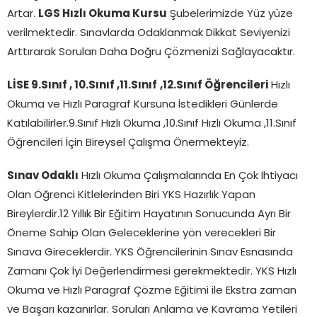
Artar.
LGS Hızlı Okuma Kursu
Şubelerimizde Yüz yüze
verilmektedir. Sınavlarda Odaklanmak Dikkat Seviyenizi
Arttırarak Soruları Daha Doğru Çözmenizi Sağlayacaktır.
LİSE 9.Sınıf , 10.Sınıf ,11.Sınıf
,12.Sınıf Öğrencileri
Hızlı
Okuma ve Hızlı Paragraf Kursuna İstedikleri Günlerde
Katılabilirler.9.Sınıf Hızlı Okuma ,10.Sınıf Hızlı Okuma ,11.Sınıf
Öğrencileri İçin Bireysel Çalışma Önermekteyiz.
Sınav Odaklı
Hızlı Okuma Çalışmalarında En Çok İhtiyacı
Olan Öğrenci Kitlelerinden Biri YKS Hazırlık Yapan
Bireylerdir.12 Yıllık Bir Eğitim Hayatının Sonucunda Ayrı Bir
Öneme Sahip Olan Geleceklerine yön verecekleri Bir
Sınava Gireceklerdir. YKS Öğrencilerinin Sınav Esnasında
Zamanı Çok İyi Değerlendirmesi gerekmektedir. YKS Hızlı
Okuma ve Hızlı Paragraf Çözme Eğitimi ile Ekstra zaman
ve Başarı kazanırlar. Soruları Anlama ve Kavrama Yetileri