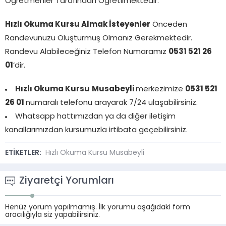
Öğretmenler Tarafından Öğretilmektedir.
Hızlı Okuma Kursu Almak İsteyenler
Önceden
Randevunuzu Oluşturmuş Olmanız Gerekmektedir.
Randevu Alabileceğiniz Telefon Numaramız
0531 521 26
01
‘dir.
Hızlı Okuma Kursu
Musabeyli
merkezimize
0531 521
26 01
numaralı telefonu arayarak 7/24 ulaşabilirsiniz.
Whatsapp hattımızdan ya da diğer iletişim
kanallarımızdan kursumuzla irtibata geçebilirsiniz.
ETİKETLER:
Hızlı Okuma Kursu Musabeyli
Ziyaretçi Yorumları
Henüz yorum yapılmamış. İlk yorumu aşağıdaki form
aracılığıyla siz yapabilirsiniz.