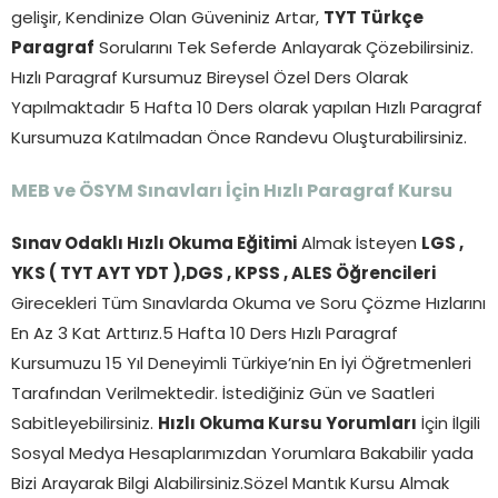
gelişir, Kendinize Olan Güveniniz Artar,
TYT Türkçe
Paragraf
Sorularını Tek Seferde Anlayarak Çözebilirsiniz.
Hızlı Paragraf Kursumuz Bireysel Özel Ders Olarak
Yapılmaktadır 5 Hafta 10 Ders olarak yapılan Hızlı Paragraf
Kursumuza Katılmadan Önce Randevu Oluşturabilirsiniz.
MEB ve ÖSYM Sınavları İçin Hızlı Paragraf Kursu
Sınav Odaklı Hızlı Okuma Eğitimi
Almak İsteyen
LGS ,
YKS ( TYT AYT YDT ),DGS , KPSS , ALES Öğrencileri
Girecekleri Tüm Sınavlarda Okuma ve Soru Çözme Hızlarını
En Az 3 Kat Arttırız.5 Hafta 10 Ders Hızlı Paragraf
Kursumuzu 15 Yıl Deneyimli Türkiye’nin En İyi Öğretmenleri
Tarafından Verilmektedir. İstediğiniz Gün ve Saatleri
Sabitleyebilirsiniz.
Hızlı Okuma Kursu Yorumları
İçin İlgili
Sosyal Medya Hesaplarımızdan Yorumlara Bakabilir yada
Bizi Arayarak Bilgi Alabilirsiniz.Sözel Mantık Kursu Almak