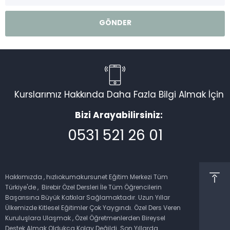
Kurslarımız Hakkında Daha Fazla Bilgi Almak İçin
Bizi Arayabilirsiniz:
0531 521 26 01
Müşteri Temsilcisi
Hakkımızda , hızlıokumakursunet Eğitim Merkezi Tüm
Türkiye'de , Birebir Özel Dersleri İle Tüm Öğrencilerin
Başarısına Büyük Katkılar Sağlamaktadır. Uzun Yıllar
Ülkemizde Kitlesel Eğitimler Çok Yaygındı. Özel Ders Veren
Kuruluşlara Ulaşmak , Özel Öğretmenlerden Bireysel
Cevap Yaz
Destek Almak Oldukça Kolay Değildi. Son Yıllarda