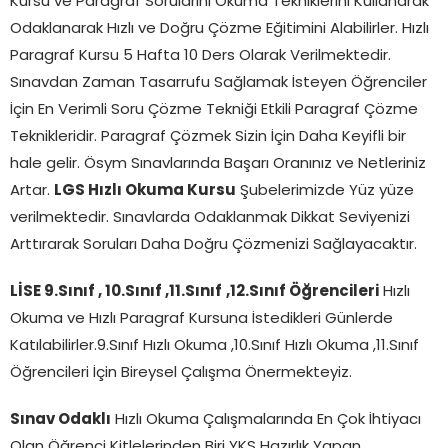
Kursu ve Paragraf Sorularını Okuma Tekniklerini Kullanarak
Odaklanarak Hızlı ve Doğru Çözme Eğitimini Alabilirler. Hızlı
Paragraf Kursu 5 Hafta 10 Ders Olarak Verilmektedir.
Sınavdan Zaman Tasarrufu Sağlamak İsteyen Öğrenciler
İçin En Verimli Soru Çözme Tekniği Etkili Paragraf Çözme
Teknikleridir. Paragraf Çözmek Sizin İçin Daha Keyifli bir
hale gelir. Ösym Sınavlarında Başarı Oranınız ve Netleriniz
Artar.
LGS Hızlı Okuma Kursu
Şubelerimizde Yüz yüze
verilmektedir. Sınavlarda Odaklanmak Dikkat Seviyenizi
Arttırarak Soruları Daha Doğru Çözmenizi Sağlayacaktır.
LİSE 9.Sınıf , 10.Sınıf ,11.Sınıf
,12.Sınıf Öğrencileri
Hızlı
Okuma ve Hızlı Paragraf Kursuna İstedikleri Günlerde
Katılabilirler.9.Sınıf Hızlı Okuma ,10.Sınıf Hızlı Okuma ,11.Sınıf
Öğrencileri İçin Bireysel Çalışma Önermekteyiz.
Sınav Odaklı
Hızlı Okuma Çalışmalarında En Çok İhtiyacı
Olan Öğrenci Kitlelerinden Biri YKS Hazırlık Yapan