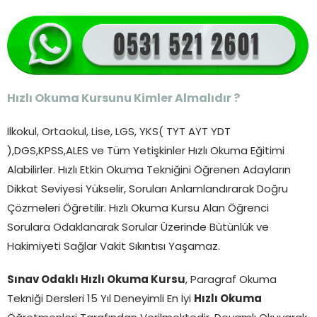
Hızlı Okuma Kursunu Kimler Almalıdır ?
İlkokul, Ortaokul, Lise, LGS, YKS( TYT AYT YDT
),DGS,KPSS,ALES ve Tüm Yetişkinler Hızlı Okuma Eğitimi
Alabilirler. Hızlı Etkin Okuma Tekniğini Öğrenen Adayların
Dikkat Seviyesi Yükselir, Soruları Anlamlandırarak Doğru
Çözmeleri Öğretilir. Hızlı Okuma Kursu Alan Öğrenci
Sorulara Odaklanarak Sorular Üzerinde Bütünlük ve
Hakimiyeti Sağlar Vakit Sıkıntısı Yaşamaz.
Sınav Odaklı Hızlı Okuma Kursu
, Paragraf Okuma
Tekniği Dersleri 15 Yıl Deneyimli En İyi
Hızlı Okuma