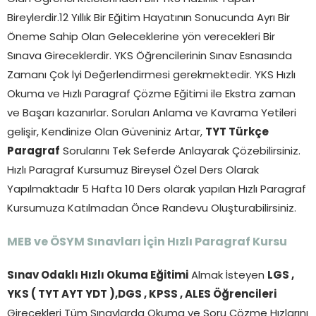
Bireylerdir.12 Yıllık Bir Eğitim Hayatının Sonucunda Ayrı Bir
Öneme Sahip Olan Geleceklerine yön verecekleri Bir
Sınava Gireceklerdir. YKS Öğrencilerinin Sınav Esnasında
Zamanı Çok İyi Değerlendirmesi gerekmektedir. YKS Hızlı
Okuma ve Hızlı Paragraf Çözme Eğitimi ile Ekstra zaman
ve Başarı kazanırlar. Soruları Anlama ve Kavrama Yetileri
gelişir, Kendinize Olan Güveniniz Artar,
TYT Türkçe
Paragraf
Sorularını Tek Seferde Anlayarak Çözebilirsiniz.
Hızlı Paragraf Kursumuz Bireysel Özel Ders Olarak
Yapılmaktadır 5 Hafta 10 Ders olarak yapılan Hızlı Paragraf
Kursumuza Katılmadan Önce Randevu Oluşturabilirsiniz.
MEB ve ÖSYM Sınavları İçin Hızlı Paragraf Kursu
Sınav Odaklı Hızlı Okuma Eğitimi
Almak İsteyen
LGS ,
YKS ( TYT AYT YDT ),DGS , KPSS , ALES Öğrencileri
Girecekleri Tüm Sınavlarda Okuma ve Soru Çözme Hızlarını