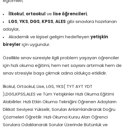
eğitimleri;
İlkokul
,
ortaokul
ve
lise öğrencileri
,
LGS
,
YKS
,
DGS
,
KPSS
,
ALES
gibi sınavlara hazırlanan
adaylar,
Akademik ve kişisel gelişim hedefleyen
yetişkin
bireyler
için uygundur.
Özellikle sınav süresiyle ilgili problem yaşayan öğrenciler
için hızlı okuma eğitimi, hem net sayısını artırmak hem de
sınav stresiyle başa çıkmak adına oldukça etkilidir.
İlkokul, Ortaokul, Lise, LGS, YKS( TYT AYT YDT
),DGS,KPSS,ALES ve Tüm Yetişkinler Hızlı Okuma Eğitimi
Alabilirler. Hızlı Etkin Okuma Tekniğini Öğrenen Adayların
Dikkat Seviyesi Yükselir, Soruları Anlamlandırarak Doğru
Çözmeleri Öğretilir. Hızlı Okuma Kursu Alan Öğrenci
Sorulara Odaklanarak Sorular Üzerinde Bütünlük ve