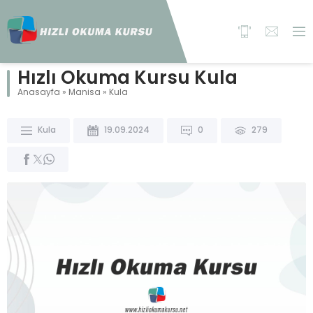
Hızlı Okuma Kursu Kula
Anasayfa
»
Manisa
»
Kula
Kula
19.09.2024
0
279