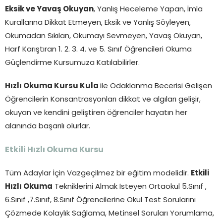
Eksik ve Yavaş Okuyan
, Yanlış Heceleme Yapan, İmla
Kurallarına Dikkat Etmeyen, Eksik ve Yanlış Söyleyen,
Okumadan Sıkılan, Okumayı Sevmeyen, Yavaş Okuyan,
Harf Karıştıran 1. 2. 3. 4. ve 5. Sınıf Öğrencileri Okuma
Güçlendirme Kursumuza Katılabilirler.
Hızlı Okuma Kursu Kula
ile Odaklanma Becerisi Gelişen
Öğrencilerin Konsantrasyonları dikkat ve algıları gelişir,
okuyan ve kendini geliştiren öğrenciler hayatın her
alanında başarılı olurlar.
Etkili Hızlı Okuma Kursu
Tüm Adaylar İçin Vazgeçilmez bir eğitim modelidir.
Etkili
Hızlı Okuma
Tekniklerini Almak İsteyen Ortaokul 5.Sınıf ,
6.Sınıf ,7.Sınıf, 8.Sınıf Öğrencilerine Okul Test Sorularını
Çözmede Kolaylık Sağlama, Metinsel Soruları Yorumlama,