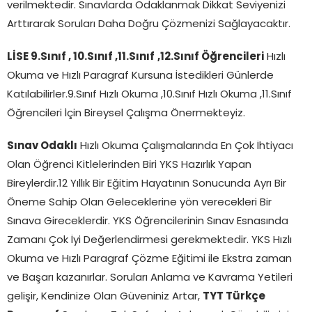
verilmektedir. Sınavlarda Odaklanmak Dikkat Seviyenizi
Arttırarak Soruları Daha Doğru Çözmenizi Sağlayacaktır.
LİSE 9.Sınıf , 10.Sınıf ,11.Sınıf
,12.Sınıf Öğrencileri
Hızlı
Okuma ve Hızlı Paragraf Kursuna İstedikleri Günlerde
Katılabilirler.9.Sınıf Hızlı Okuma ,10.Sınıf Hızlı Okuma ,11.Sınıf
Öğrencileri İçin Bireysel Çalışma Önermekteyiz.
Sınav Odaklı
Hızlı Okuma Çalışmalarında En Çok İhtiyacı
Olan Öğrenci Kitlelerinden Biri YKS Hazırlık Yapan
Bireylerdir.12 Yıllık Bir Eğitim Hayatının Sonucunda Ayrı Bir
Öneme Sahip Olan Geleceklerine yön verecekleri Bir
Sınava Gireceklerdir. YKS Öğrencilerinin Sınav Esnasında
Zamanı Çok İyi Değerlendirmesi gerekmektedir. YKS Hızlı
Okuma ve Hızlı Paragraf Çözme Eğitimi ile Ekstra zaman
ve Başarı kazanırlar. Soruları Anlama ve Kavrama Yetileri
gelişir, Kendinize Olan Güveniniz Artar,
TYT Türkçe