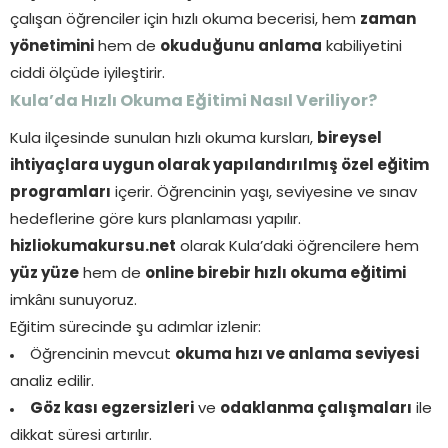
çalışan öğrenciler için hızlı okuma becerisi, hem
zaman
yönetimini
hem de
okuduğunu anlama
kabiliyetini
ciddi ölçüde iyileştirir.
Kula’da Hızlı Okuma Eğitimi Nasıl Veriliyor?
Kula ilçesinde sunulan hızlı okuma kursları,
bireysel
ihtiyaçlara uygun olarak yapılandırılmış özel eğitim
programları
içerir. Öğrencinin yaşı, seviyesine ve sınav
hedeflerine göre kurs planlaması yapılır.
hizliokumakursu.net
olarak Kula’daki öğrencilere hem
yüz yüze
hem de
online birebir hızlı okuma eğitimi
imkânı sunuyoruz.
Eğitim sürecinde şu adımlar izlenir:
Öğrencinin mevcut
okuma hızı ve anlama seviyesi
analiz edilir.
Göz kası egzersizleri
ve
odaklanma çalışmaları
ile
dikkat süresi artırılır.