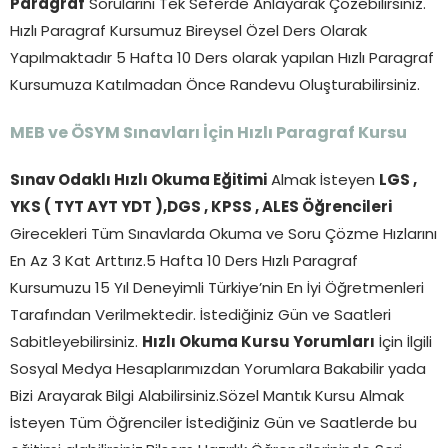
Paragraf
Sorularını Tek Seferde Anlayarak Çözebilirsiniz.
Hızlı Paragraf Kursumuz Bireysel Özel Ders Olarak
Yapılmaktadır 5 Hafta 10 Ders olarak yapılan Hızlı Paragraf
Kursumuza Katılmadan Önce Randevu Oluşturabilirsiniz.
MEB ve ÖSYM Sınavları İçin Hızlı Paragraf Kursu
Sınav Odaklı Hızlı Okuma Eğitimi
Almak İsteyen
LGS ,
YKS ( TYT AYT YDT ),DGS , KPSS , ALES Öğrencileri
Girecekleri Tüm Sınavlarda Okuma ve Soru Çözme Hızlarını
En Az 3 Kat Arttırız.5 Hafta 10 Ders Hızlı Paragraf
Kursumuzu 15 Yıl Deneyimli Türkiye’nin En İyi Öğretmenleri
Tarafından Verilmektedir. İstediğiniz Gün ve Saatleri
Sabitleyebilirsiniz.
Hızlı Okuma Kursu Yorumları
İçin İlgili
Sosyal Medya Hesaplarımızdan Yorumlara Bakabilir yada
Bizi Arayarak Bilgi Alabilirsiniz.Sözel Mantık Kursu Almak
İsteyen Tüm Öğrenciler İstediğiniz Gün ve Saatlerde bu