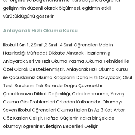
Ölçme ve Değerlendirme
: Kurs boyunca öğrenci
gelişiminin düzenli olarak ölçülmesi, eğitimin etkili
yürütüldüğünü gösterir.
Anlayarak Hızlı Okuma Kursu
İlkokul 1.Sınıf ,2.Sınıf ,3.Sınıf ,4.Sınıf Öğrencileri Meb’in
Hazırladığı Müfredat Dikkate Alınarak Hazırlanmış
Anlayarak Seri ve Hızlı Okuma Yazma ,Okuma Teknikleri ile
Özel Olarak Desteklenmiştir. Anlayarak Hızlı Okuma Kursu
ile Çocuklarınız Okuma Kitaplarını Daha Hızlı Okuyacak, Okul
Test Sorularını Tek Seferde Doğru Çözecektir.
Çocuklarınızın Dikkat Dağınıklığı, Odaklanamama, Yavaş
Okuma Gibi Problemleri Ortadan Kalkacaktır. Okumayı
Seven İlkokul Öğrencileri Okuma Hızları En Az 3 Kat Artar,
Göz Kasları Gelişir, Hafıza Güçlenir, Kalıcı bir Şekilde
okumayı öğrenirler. İletişim Becerileri Gelişir.