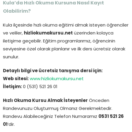
Kula’da Hızlı Okuma Kursuna Nasıl Kayıt
Olabilirim?
Kula ilçesinde hızlı okuma eğitimi almak isteyen öğrenciler
ve veliler,
hizliokumakursu.net
üzerinden kolayca
iletişime geçebilir. Eğitim programlarımız, öğrencinin
seviyesine özel olarak planlanır ve ilk ders ücretsiz olarak
sunulur.
Detaylı bilgi ve ücretsiz tanışma dersi için:
Web sitesi:
www.hizliokumakursu.net
İletişim:
0 (531) 521 26 01
Hızlı Okuma Kursu Almak İsteyenler
Önceden
Randevunuzu Oluşturmuş Olmanız Gerekmektedir.
Randevu Alabileceğiniz Telefon Numaramız
0531 521 26
01
‘dir.