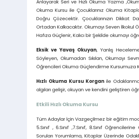
Anlayarak Seri ve Hızlı Okuma Yazma ,Okuma 
Okuma Kursu ile Çocuklarınız Okuma Kitapla
Doğru Çözecektir. Çocuklarınızın Dikkat 
Ortadan Kalkacaktır. Okumayı Seven İlkokul Öğr
Hafıza Güçlenir, Kalıcı bir Şekilde okumayı öğreni
Eksik ve Yavaş Okuyan
, Yanlış Heceleme
Söyleyen, Okumadan Sıkılan, Okumayı Sevmey
Öğrencileri Okuma Güçlendirme Kursumuza Katı
Hızlı Okuma Kursu Korgan
ile Odaklanma
algıları gelişir, okuyan ve kendini geliştiren öğ
Etkili Hızlı Okuma Kursu
Tüm Adaylar İçin Vazgeçilmez bir eğitim mode
5.Sınıf , 6.Sınıf ,7.Sınıf, 8.Sınıf Öğrencile
Soruları Yorumlama, Kitaplar Üzerinde Oda