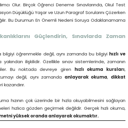
ımcı Olur. Birçok Öğrenci Deneme Sınavlarında, Okul Test
Motivasyon Düşüklüğü Yaşar ve Uzun Paragraf Sorularını Çözerken
z dağılır. Bu Durumun En Önemli Nedeni Soruya Odaklanamama
anlıklarını Güçlendirin, Sınavlarda Zaman
 bilgiyi öğrenmekle değil, aynı zamanda bu bilgiyi
hızlı ve
yakından ilişkilidir. Özellikle sınav sistemlerinde, zamanın
tkiler. Bu noktada devreye giren
hızlı okuma kursları
,
 okumayı değil, aynı zamanda
anlayarak okuma
,
dikkat
i kazandırır.
kuma hızının çok üzerinde bir hızla okuyabilmesini sağlayan
eleri hızlıca gözden geçirmek değildir. Gerçek hızlı okuma,
etni yüksek oranda anlayarak okumaktır.