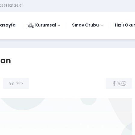
0531 521 26 01
asayfa
Kurumsal
Sınav Grubu
Hızlı Ok
gan
235