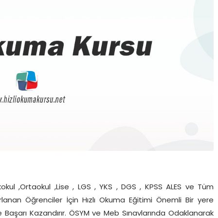
okul ,Ortaokul ,Lise , LGS , YKS , DGS , KPSS ALES ve Tüm
zırlanan Öğrenciler İçin Hızlı Okuma Eğitimi Önemli Bir yere
 ve Başarı Kazandırır. ÖSYM ve Meb Sınavlarında Odaklanarak