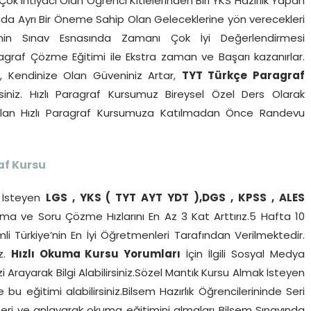
ok İhtiyacı Olan Öğrenci Kitlelerinden Biri YKS Hazırlık Yapan
ucunda Ayrı Bir Öneme Sahip Olan Geleceklerine yön verecekleri
rinin Sınav Esnasında Zamanı Çok İyi Değerlendirmesi
agraf Çözme Eğitimi ile Ekstra zaman ve Başarı kazanırlar.
r, Kendinize Olan Güveniniz Artar,
TYT Türkçe Paragraf
siniz. Hızlı Paragraf Kursumuz Bireysel Özel Ders Olarak
pılan Hızlı Paragraf Kursumuza Katılmadan Önce Randevu
af Kursu
İsteyen
LGS , YKS ( TYT AYT YDT ),DGS , KPSS , ALES
a ve Soru Çözme Hızlarını En Az 3 Kat Arttırız.5 Hafta 10
li Türkiye’nin En İyi Öğretmenleri Tarafından Verilmektedir.
iz.
Hızlı Okuma Kursu Yorumları
İçin İlgili Sosyal Medya
 Arayarak Bilgi Alabilirsiniz.Sözel Mantık Kursu Almak İsteyen
u eğitimi alabilirsiniz.Bilsem Hazırlık Öğrencilerininde Seri