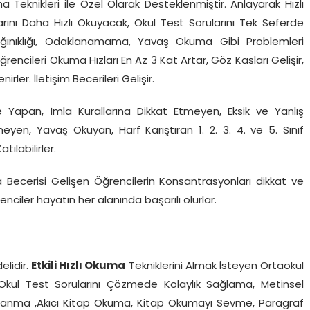
Teknikleri ile Özel Olarak Desteklenmiştir. Anlayarak Hızlı
rını Daha Hızlı Okuyacak, Okul Test Sorularını Tek Seferde
Dağınıklığı, Odaklanamama, Yavaş Okuma Gibi Problemleri
encileri Okuma Hızları En Az 3 Kat Artar, Göz Kasları Gelişir,
rler. İletişim Becerileri Gelişir.
 Yapan, İmla Kurallarına Dikkat Etmeyen, Eksik ve Yanlış
en, Yavaş Okuyan, Harf Karıştıran 1. 2. 3. 4. ve 5. Sınıf
labilirler.
 Becerisi Gelişen Öğrencilerin Konsantrasyonları dikkat ve
renciler hayatın her alanında başarılı olurlar.
lidir.
Etkili Hızlı Okuma
Tekniklerini Almak İsteyen Ortaokul
rine Okul Test Sorularını Çözmede Kolaylık Sağlama, Metinsel
klanma ,Akıcı Kitap Okuma, Kitap Okumayı Sevme, Paragraf