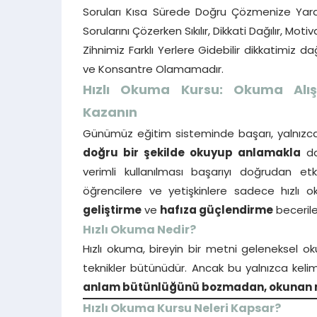
Soruları Kısa Sürede Doğru Çözmenize Yard
Sorularını Çözerken Sıkılır, Dikkati Dağılır, 
Zihnimiz Farklı Yerlere Gidebilir dikkatimi
ve Konsantre Olamamadır.
Hızlı Okuma Kursu: Okuma Alışk
Kazanın
Günümüz eğitim sisteminde başarı, yalnızca
doğru bir şekilde okuyup anlamakla
da 
verimli kullanılması başarıyı doğrudan e
öğrencilere ve yetişkinlere sadece hızlı
geliştirme
ve
hafıza güçlendirme
beceriler
Hızlı Okuma Nedir?
Hızlı okuma, bireyin bir metni geleneksel o
teknikler bütünüdür. Ancak bu yalnızca kelim
anlam bütünlüğünü bozmadan, okunan m
Hızlı Okuma Kursu Neleri Kapsar?