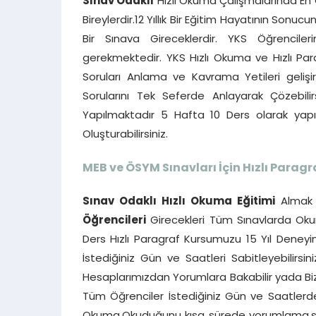
Sınav Odaklı
Hızlı Okuma Çalışmalarında En Ç
Bireylerdir.12 Yıllık Bir Eğitim Hayatının Son
Bir Sınava Gireceklerdir. YKS Öğrencile
gerekmektedir. YKS Hızlı Okuma ve Hızlı Par
Soruları Anlama ve Kavrama Yetileri gelişi
Sorularını Tek Seferde Anlayarak Çözebilir
Yapılmaktadır 5 Hafta 10 Ders olarak ya
Oluşturabilirsiniz.
MEB ve ÖSYM Sınavları İçin Hızlı Paragr
Sınav Odaklı Hızlı Okuma Eğitimi
Almak 
Öğrencileri
Girecekleri Tüm Sınavlarda Okum
Ders Hızlı Paragraf Kursumuzu 15 Yıl Deneyim
İstediğiniz Gün ve Saatleri Sabitleyebilirsin
Hesaplarımızdan Yorumlara Bakabilir yada Bizi
Tüm Öğrenciler İstediğiniz Gün ve Saatlerde b