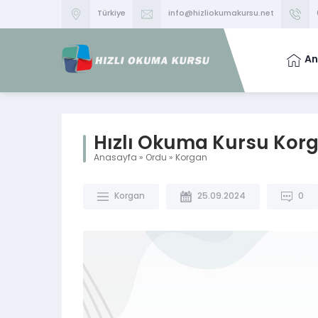
Türkiye
info@hizliokumakursu.net
An
Hızlı Okuma Kursu Kor
Anasayfa
»
Ordu
»
Korgan
Korgan
25.09.2024
0