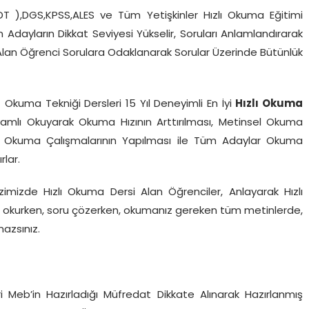
YDT ),DGS,KPSS,ALES ve Tüm Yetişkinler Hızlı Okuma Eğitimi
en Adayların Dikkat Seviyesi Yükselir, Soruları Anlamlandırarak
 Alan Öğrenci Sorulara Odaklanarak Sorular Üzerinde Bütünlük
f Okuma Tekniği Dersleri 15 Yıl Deneyimli En İyi
Hızlı Okuma
amlı Okuyarak Okuma Hızının Arttırılması, Metinsel Okuma
zlı Okuma Çalışmalarının Yapılması ile Tüm Adaylar Okuma
rlar.
zimizde Hızlı Okuma Dersi Alan Öğrenciler, Anlayarak Hızlı
ap okurken, soru çözerken, okumanız gereken tüm metinlerde,
azsınız.
ncileri Meb’in Hazırladığı Müfredat Dikkate Alınarak Hazırlanmış