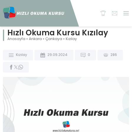
Hızlı Okuma Kursu Kızılay
Anasayfa
»
Ankara
»
Çankaya
»
Kızılay
Kızılay
29.09.2024
0
286