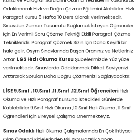
Kursu ve Paragraf Sorularını Okuma Tekniklerini Kullanarak
Odaklanarak Hızlı ve Doğru Çözme Eğitimini Alabilirler. Hızlı
Paragraf Kursu 5 Hafta 10 Ders Olarak Verilmektedir.
Sınavdan Zaman Tasarrufu Sağlamak İsteyen Öğrenciler
İçin En Verimli Soru Çözme Tekniği Etkili Paragraf Çözme
Teknikleridir. Paragraf Çözmek Sizin İçin Daha Keyifli bir
hale gelir. Ösym Sınavlarında Başarı Oranınız ve Netleriniz
Artar.
LGS Hızlı Okuma Kursu
Şubelerimizde Yüz yüze
verilmektedir. Sınavlarda Odaklanmak Dikkat Seviyenizi
Arttırarak Soruları Daha Doğru Çözmenizi Sağlayacaktır.
LİSE 9.Sınıf , 10.Sınıf ,11.Sınıf
,12.Sınıf Öğrencileri
Hızlı
Okuma ve Hızlı Paragraf Kursuna İstedikleri Günlerde
Katılabilirler.9.Sınıf Hızlı Okuma ,10.Sınıf Hızlı Okuma ,11.Sınıf
Öğrencileri İçin Bireysel Çalışma Önermekteyiz.
Sınav Odaklı
Hızlı Okuma Çalışmalarında En Çok İhtiyacı
Olan Öğrenci Kitlelerinden Biri YKS Hazırlık Yapan