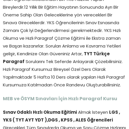
Bireylerdir.12 Yıllık Bir Eğitim Hayatının Sonucunda Ayrı Bir
Öneme Sahip Olan Geleceklerine yön verecekleri Bir
Sınava Gireceklerdir. YKS Öğrencilerinin Sınav Esnasında
Zamanı Çok İyi Değerlendirmesi gerekmektedir. YKS Hızlı
Okuma ve Hızlı Paragraf Çözme Eğitimi ile Ekstra zaman
ve Başarı kazanırlar. Soruları Anlama ve Kavrama Yetileri
gelişir, Kendinize Olan Güveniniz Artar,
TYT Türkçe
Paragraf
Sorularını Tek Seferde Anlayarak Çözebilirsiniz.
Hızlı Paragraf Kursumuz Bireysel Özel Ders Olarak
Yapılmaktadır 5 Hafta 10 Ders olarak yapılan Hızlı Paragraf
Kursumuza Katılmadan Önce Randevu Oluşturabilirsiniz.
MEB ve ÖSYM Sınavları İçin Hızlı Paragraf Kursu
Sınav Odaklı Hızlı Okuma Eğitimi
Almak İsteyen
LGS ,
YKS ( TYT AYT YDT ),DGS , KPSS , ALES Öğrencileri
Girecekleri Tüm Sınavlarda Okuma ve Soru Çözme Hızlarını