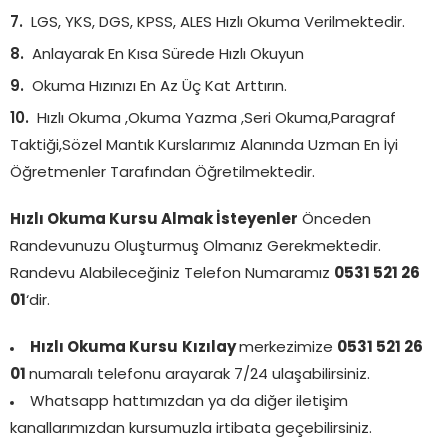
LGS, YKS, DGS, KPSS, ALES Hızlı Okuma Verilmektedir.
Anlayarak En Kısa Sürede Hızlı Okuyun
Okuma Hızınızı En Az Üç Kat Arttırın.
Hızlı Okuma ,Okuma Yazma ,Seri Okuma,Paragraf
Taktiği,Sözel Mantık Kurslarımız Alanında Uzman En İyi
Öğretmenler Tarafından Öğretilmektedir.
Hızlı Okuma Kursu Almak İsteyenler
Önceden
Randevunuzu Oluşturmuş Olmanız Gerekmektedir.
Randevu Alabileceğiniz Telefon Numaramız
0531 521 26
01
‘dir.
Hızlı Okuma Kursu
Kızılay
merkezimize
0531 521 26
01
numaralı telefonu arayarak 7/24 ulaşabilirsiniz.
Whatsapp hattımızdan ya da diğer iletişim
kanallarımızdan kursumuzla irtibata geçebilirsiniz.