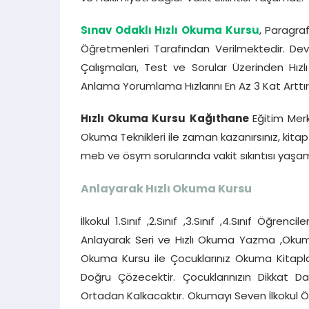
Sınav Odaklı Hızlı Okuma Kursu
, Paragra
Öğretmenleri Tarafından Verilmektedir. Dev
Çalışmaları, Test ve Sorular Üzerinden Hı
Anlama Yorumlama Hızlarını En Az 3 Kat Arttırı
Hızlı Okuma Kursu Kağıthane
Eğitim Merk
Okuma Teknikleri ile zaman kazanırsınız, kit
meb ve ösym sorularında vakit sıkıntısı yaşam
Anlayarak Hızlı Okuma Kursu
İlkokul 1.Sınıf ,2.Sınıf ,3.Sınıf ,4.Sınıf Öğre
Anlayarak Seri ve Hızlı Okuma Yazma ,Okuma 
Okuma Kursu ile Çocuklarınız Okuma Kitapla
Doğru Çözecektir. Çocuklarınızın Dikkat 
Ortadan Kalkacaktır. Okumayı Seven İlkokul Öğr