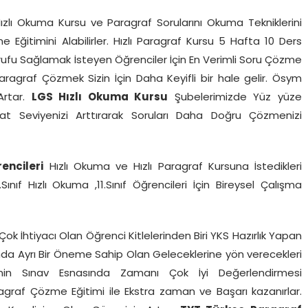
ızlı Okuma Kursu ve Paragraf Sorularını Okuma Tekniklerini
Eğitimini Alabilirler. Hızlı Paragraf Kursu 5 Hafta 10 Ders
ufu Sağlamak İsteyen Öğrenciler İçin En Verimli Soru Çözme
Paragraf Çözmek Sizin İçin Daha Keyifli bir hale gelir. Ösym
Artar.
LGS Hızlı Okuma Kursu
Şubelerimizde Yüz yüze
kat Seviyenizi Arttırarak Soruları Daha Doğru Çözmenizi
rencileri
Hızlı Okuma ve Hızlı Paragraf Kursuna İstedikleri
0.Sınıf Hızlı Okuma ,11.Sınıf Öğrencileri İçin Bireysel Çalışma
ok İhtiyacı Olan Öğrenci Kitlelerinden Biri YKS Hazırlık Yapan
ucunda Ayrı Bir Öneme Sahip Olan Geleceklerine yön verecekleri
rinin Sınav Esnasında Zamanı Çok İyi Değerlendirmesi
agraf Çözme Eğitimi ile Ekstra zaman ve Başarı kazanırlar.