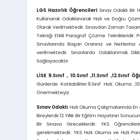
LGS Hazırlık Öğrencileri
Sınav Odaklı Bir H
Kullanarak Odaklanarak Hızlı ve Doğru Çözme 
Olarak Verilmektedir. Sınavdan Zaman Tasarr
Tekniği Etkili Paragraf Çözme Teknikleridir. 
Sınavlarında Başarı Oranınız ve Netleriniz 
verilmektedir. Sınavlarda Odaklanmak Dik
Sağlayacaktır.
LİSE 9.Sınıf , 10.Sınıf ,11.Sınıf
,12.Sınıf Öğ
Günlerde Katılabilirler.9.Sınıf Hızlı Okuma ,1
Önermekteyiz.
Sınav Odaklı
Hızlı Okuma Çalışmalarında En Ç
Bireylerdir.12 Yıllık Bir Eğitim Hayatının Son
Bir Sınava Gireceklerdir. YKS Öğrencile
gerekmektedir. YKS Hızlı Okuma ve Hızlı Par