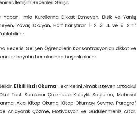
rler. İletişim Becerileri Gelişir.
 Yapan, İmla Kurallarına Dikkat Etmeyen, Eksik ve Yanlış
en, Yavaş Okuyan, Harf Karıştıran 1. 2. 3. 4. ve 5. Sınıf
labilirler.
ma Becerisi Gelişen Öğrencilerin Konsantrasyonları dikkat ve
renciler hayatın her alanında başarılı olurlar.
lidir.
Etkili Hızlı Okuma
Tekniklerini Almak İsteyen Ortaokul
rine Okul Test Sorularını Çözmede Kolaylık Sağlama, Metinsel
klanma ,Akıcı Kitap Okuma, Kitap Okumayı Sevme, Paragraf
ferde Anlayarak Çözme, Motivasyon ve Güdülenmeniz Artar.