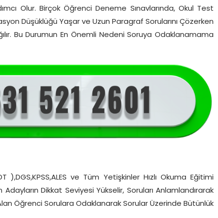
ımcı Olur. Birçok Öğrenci Deneme Sınavlarında, Okul Test
Motivasyon Düşüklüğü Yaşar ve Uzun Paragraf Sorularını Çözerken
z dağılır. Bu Durumun En Önemli Nedeni Soruya Odaklanamama
YDT ),DGS,KPSS,ALES ve Tüm Yetişkinler Hızlı Okuma Eğitimi
en Adayların Dikkat Seviyesi Yükselir, Soruları Anlamlandırarak
 Alan Öğrenci Sorulara Odaklanarak Sorular Üzerinde Bütünlük