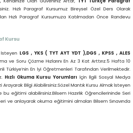
r, Kendinize Olan Güveniniz Artar,
TYT Türkçe Paragraf
siniz. Hızlı Paragraf Kursumuz Bireysel Özel Ders Olarak
pılan Hızlı Paragraf Kursumuza Katılmadan Önce Randevu
af Kursu
İsteyen
LGS , YKS ( TYT AYT YDT ),DGS , KPSS , ALES
a ve Soru Çözme Hızlarını En Az 3 Kat Arttırız.5 Hafta 10
li Türkiye’nin En İyi Öğretmenleri Tarafından Verilmektedir.
iz.
Hızlı Okuma Kursu Yorumları
İçin İlgili Sosyal Medya
 Arayarak Bilgi Alabilirsiniz.Sözel Mantık Kursu Almak İsteyen
u eğitimi alabilirsiniz.Bilsem Hazırlık Öğrencilerininde Seri
i ve anlayarak okuma eğitimini almaları Bilsem Sınavında