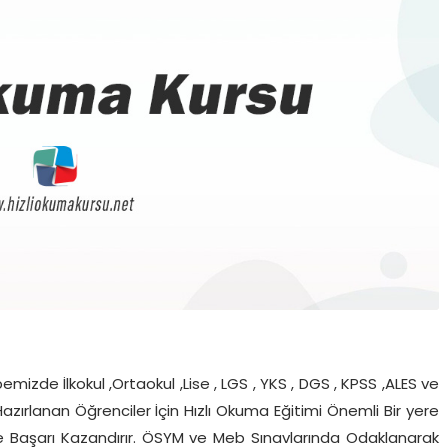
emizde İlkokul ,Ortaokul ,Lise , LGS , YKS , DGS , KPSS ,ALES ve
Hazırlanan Öğrenciler İçin Hızlı Okuma Eğitimi Önemli Bir yere
 ve Başarı Kazandırır. ÖSYM ve Meb Sınavlarında Odaklanarak