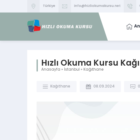
Türkiye
info@hizliokumakursu.net
An
Hızlı Okuma Kursu Kağı
Anasayfa
»
İstanbul
»
Kağıthane
Kağıthane
08.09.2024