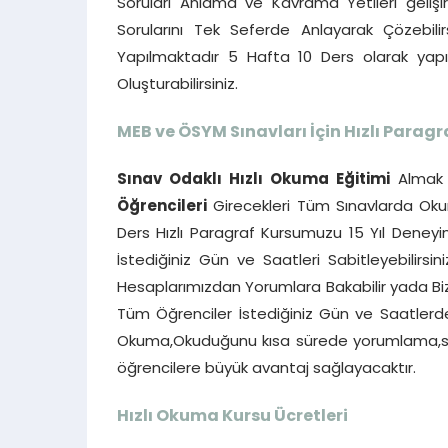
Soruları Anlama ve Kavrama Yetileri gelişi
Sorularını Tek Seferde Anlayarak Çözebilir
Yapılmaktadır 5 Hafta 10 Ders olarak ya
Oluşturabilirsiniz.
MEB ve ÖSYM Sınavları İçin Hızlı Paragr
Sınav Odaklı Hızlı Okuma Eğitimi
Almak 
Öğrencileri
Girecekleri Tüm Sınavlarda Okum
Ders Hızlı Paragraf Kursumuzu 15 Yıl Deneyim
İstediğiniz Gün ve Saatleri Sabitleyebilirsin
Hesaplarımızdan Yorumlara Bakabilir yada Bizi
Tüm Öğrenciler İstediğiniz Gün ve Saatlerde b
Okuma,Okuduğunu kısa sürede yorumlama,ser
öğrencilere büyük avantaj sağlayacaktır.
Hızlı Okuma Kursu Ücretleri