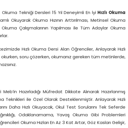
f Okuma Tekniği Dersleri 15 Yıl Deneyimli En İyi
Hızlı Okuma
amlı Okuyarak Okuma Hızının Arttırılması, Metinsel Okuma
zlı Okuma Çalışmalarının Yapılması ile Tüm Adaylar Okuma
rlar.
ezimizde Hızlı Okuma Dersi Alan Öğrenciler, Anlayarak Hızlı
ap okurken, soru çözerken, okumanız gereken tüm metinlerde,
azsınız.
ncileri Meb’in Hazırladığı Müfredat Dikkate Alınarak Hazırlanmış
Teknikleri ile Özel Olarak Desteklenmiştir. Anlayarak Hızlı
rını Daha Hızlı Okuyacak, Okul Test Sorularını Tek Seferde
Dağınıklığı, Odaklanamama, Yavaş Okuma Gibi Problemleri
encileri Okuma Hızları En Az 3 Kat Artar, Göz Kasları Gelişir,