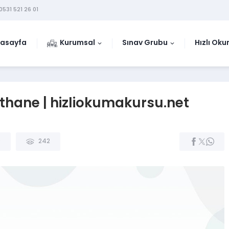
0531 521 26 01
asayfa
Kurumsal
Sınav Grubu
Hızlı Ok
thane | hizliokumakursu.net
0
242