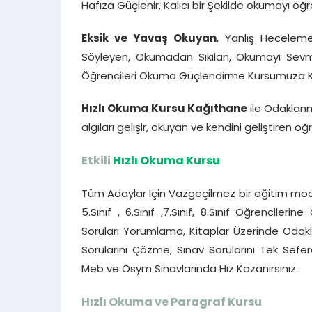
Hafıza Güçlenir, Kalıcı bir Şekilde okumayı öğreni
Eksik ve Yavaş Okuyan
, Yanlış Heceleme
Söyleyen, Okumadan Sıkılan, Okumayı Sevmey
Öğrencileri Okuma Güçlendirme Kursumuza Katı
Hızlı Okuma Kursu Kağıthane
ile Odaklan
algıları gelişir, okuyan ve kendini geliştiren öğ
Etkili
Hızlı Okuma Kursu
Tüm Adaylar İçin Vazgeçilmez bir eğitim mode
5.Sınıf , 6.Sınıf ,7.Sınıf, 8.Sınıf Öğrencile
Soruları Yorumlama, Kitaplar Üzerinde Oda
Sorularını Çözme, Sınav Sorularını Tek Se
Meb ve Ösym Sınavlarında Hız Kazanırsınız.
Hızlı Okuma ve Paragraf Kursu