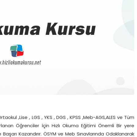
Ortaokul ,Lise , LGS , YKS , DGS , KPSS ,Meb-AGS,ALES ve Tüm
zırlanan Öğrenciler İçin Hızlı Okuma Eğitimi Önemli Bir yere
 ve Başarı Kazandırır. ÖSYM ve Meb Sınavlarında Odaklanarak