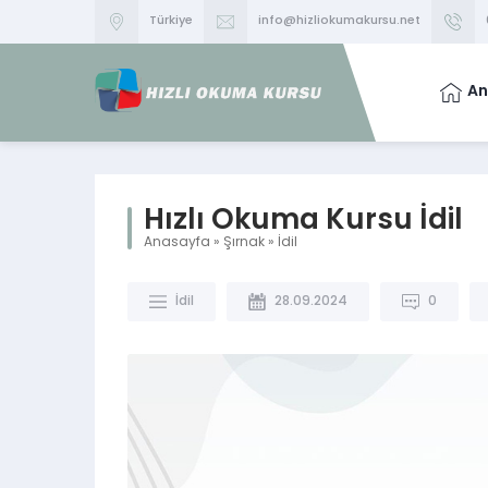
Türkiye
info@hizliokumakursu.net
An
Hızlı Okuma Kursu İdil
Anasayfa
»
Şırnak
»
İdil
İdil
28.09.2024
0