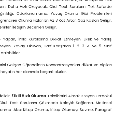
Teknikleri ile Özel Olarak Desteklenmiştir. Anlayarak Hızlı
rını Daha Hızlı Okuyacak, Okul Test Sorularını Tek Seferde
Dağınıklığı, Odaklanamama, Yavaş Okuma Gibi Problemleri
encileri Okuma Hızları En Az 3 Kat Artar, Göz Kasları Gelişir,
rler. İletişim Becerileri Gelişir.
 Yapan, İmla Kurallarına Dikkat Etmeyen, Eksik ve Yanlış
en, Yavaş Okuyan, Harf Karıştıran 1. 2. 3. 4. ve 5. Sınıf
labilirler.
si Gelişen Öğrencilerin Konsantrasyonları dikkat ve algıları
 hayatın her alanında başarılı olurlar.
lidir.
Etkili Hızlı Okuma
Tekniklerini Almak İsteyen Ortaokul
rine Okul Test Sorularını Çözmede Kolaylık Sağlama, Metinsel
klanma ,Akıcı Kitap Okuma, Kitap Okumayı Sevme, Paragraf