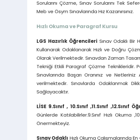
Sorularını Çözme, Sınav Sorularını Tek Se
Meb ve Ösym Sınavlarında Hız Kazanırsınız.
Hızlı Okuma ve Paragraf Kursu
LGS Hazırlık Öğrencileri
Sınav Odaklı Bir H
Kullanarak Odaklanarak Hızlı ve Doğru Çözme 
Olarak Verilmektedir. Sınavdan Zaman Tasarr
Tekniği Etkili Paragraf Çözme Teknikleridir. 
Sınavlarında Başarı Oranınız ve Netleriniz 
verilmektedir. Sınavlarda Odaklanmak Dik
Sağlayacaktır.
LİSE 9.Sınıf , 10.Sınıf ,11.Sınıf
,12.Sınıf Öğ
Günlerde Katılabilirler.9.Sınıf Hızlı Okuma ,1
Önermekteyiz.
Sınav Odaklı
Hızlı Okuma Çalışmalarında En Ç