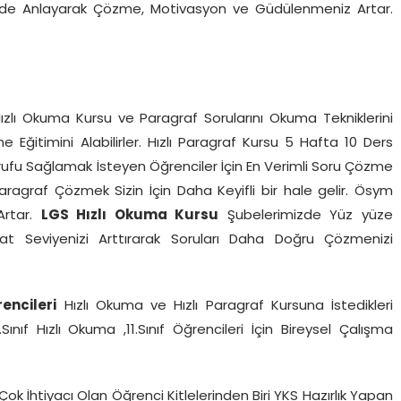
ferde Anlayarak Çözme, Motivasyon ve Güdülenmeniz Artar.
ızlı Okuma Kursu ve Paragraf Sorularını Okuma Tekniklerini
Eğitimini Alabilirler. Hızlı Paragraf Kursu 5 Hafta 10 Ders
ufu Sağlamak İsteyen Öğrenciler İçin En Verimli Soru Çözme
Paragraf Çözmek Sizin İçin Daha Keyifli bir hale gelir. Ösym
Artar.
LGS Hızlı Okuma Kursu
Şubelerimizde Yüz yüze
kat Seviyenizi Arttırarak Soruları Daha Doğru Çözmenizi
rencileri
Hızlı Okuma ve Hızlı Paragraf Kursuna İstedikleri
0.Sınıf Hızlı Okuma ,11.Sınıf Öğrencileri İçin Bireysel Çalışma
ok İhtiyacı Olan Öğrenci Kitlelerinden Biri YKS Hazırlık Yapan