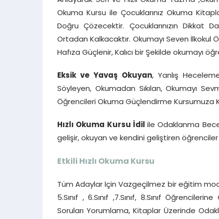
Anlayarak Seri ve Hızlı Okuma Yazma ,Okuma 
Okuma Kursu ile Çocuklarınız Okuma Kitapla
Doğru Çözecektir. Çocuklarınızın Dikkat 
Ortadan Kalkacaktır. Okumayı Seven İlkokul Öğr
Hafıza Güçlenir, Kalıcı bir Şekilde okumayı öğreni
Eksik ve Yavaş Okuyan
, Yanlış Heceleme
Söyleyen, Okumadan Sıkılan, Okumayı Sevmey
Öğrencileri Okuma Güçlendirme Kursumuza Katı
Hızlı Okuma Kursu İdil
ile Odaklanma Beceri
gelişir, okuyan ve kendini geliştiren öğrenciler
Etkili Hızlı Okuma Kursu
Tüm Adaylar İçin Vazgeçilmez bir eğitim mode
5.Sınıf , 6.Sınıf ,7.Sınıf, 8.Sınıf Öğrencile
Soruları Yorumlama, Kitaplar Üzerinde Oda