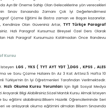
ucunda Ayrı Bir Öneme Sahip Olan Geleceklerine yön verecekleri
rinin Sınav Esnasında Zamanı Çok İyi Değerlendirmesi
agraf Çözme Eğitimi ile Ekstra zaman ve Başarı kazanırlar.
r, Kendinize Olan Güveniniz Artar,
TYT Türkçe Paragraf
siniz. Hızlı Paragraf Kursumuz Bireysel Özel Ders Olarak
pılan Hızlı Paragraf Kursumuza Katılmadan Önce Randevu
af Kursu
İsteyen
LGS , YKS ( TYT AYT YDT ),DGS , KPSS , ALES
a ve Soru Çözme Hızlarını En Az 3 Kat Arttırız.5 Hafta 10
li Türkiye’nin En İyi Öğretmenleri Tarafından Verilmektedir.
iz.
Hızlı Okuma Kursu Yorumları
İçin İlgili Sosyal Medya
 Arayarak Bilgi Alabilirsiniz.Sözel Mantık Kursu Almak İsteyen
u eğitimi alabilirsiniz.Bilsem Hazırlık Öğrencilerininde Seri
i ve anlayarak okuma eğitimini almaları Bilsem Sınavında