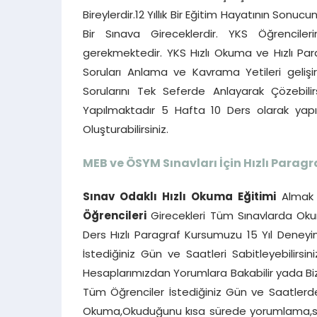
Bireylerdir.12 Yıllık Bir Eğitim Hayatının Son
Bir Sınava Gireceklerdir. YKS Öğrencile
gerekmektedir. YKS Hızlı Okuma ve Hızlı Par
Soruları Anlama ve Kavrama Yetileri gelişi
Sorularını Tek Seferde Anlayarak Çözebilir
Yapılmaktadır 5 Hafta 10 Ders olarak ya
Oluşturabilirsiniz.
MEB ve ÖSYM Sınavları İçin Hızlı Paragr
Sınav Odaklı Hızlı Okuma Eğitimi
Almak 
Öğrencileri
Girecekleri Tüm Sınavlarda Okum
Ders Hızlı Paragraf Kursumuzu 15 Yıl Deneyim
İstediğiniz Gün ve Saatleri Sabitleyebilirsin
Hesaplarımızdan Yorumlara Bakabilir yada Bizi
Tüm Öğrenciler İstediğiniz Gün ve Saatlerde b
Okuma,Okuduğunu kısa sürede yorumlama,ser