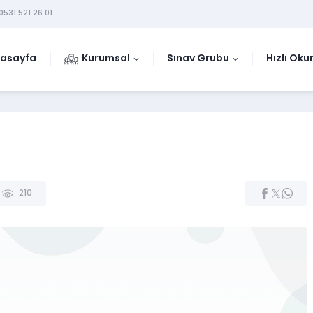
0531 521 26 01
asayfa
Kurumsal
Sınav Grubu
Hızlı Ok
210