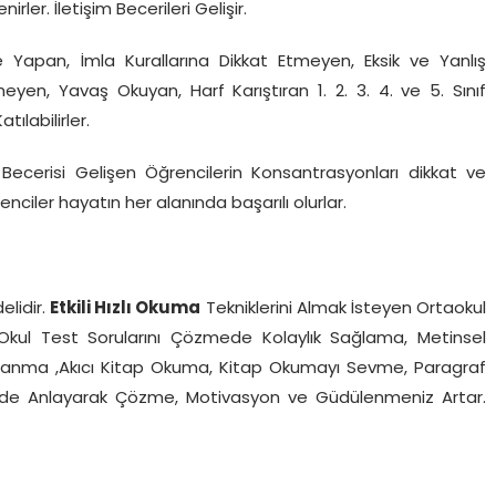
rler. İletişim Becerileri Gelişir.
 Yapan, İmla Kurallarına Dikkat Etmeyen, Eksik ve Yanlış
en, Yavaş Okuyan, Harf Karıştıran 1. 2. 3. 4. ve 5. Sınıf
labilirler.
Becerisi Gelişen Öğrencilerin Konsantrasyonları dikkat ve
renciler hayatın her alanında başarılı olurlar.
lidir.
Etkili Hızlı Okuma
Tekniklerini Almak İsteyen Ortaokul
rine Okul Test Sorularını Çözmede Kolaylık Sağlama, Metinsel
klanma ,Akıcı Kitap Okuma, Kitap Okumayı Sevme, Paragraf
ferde Anlayarak Çözme, Motivasyon ve Güdülenmeniz Artar.