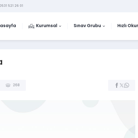
0531 521 26 01
asayfa
Kurumsal
Sınav Grubu
Hızlı Ok
a
268