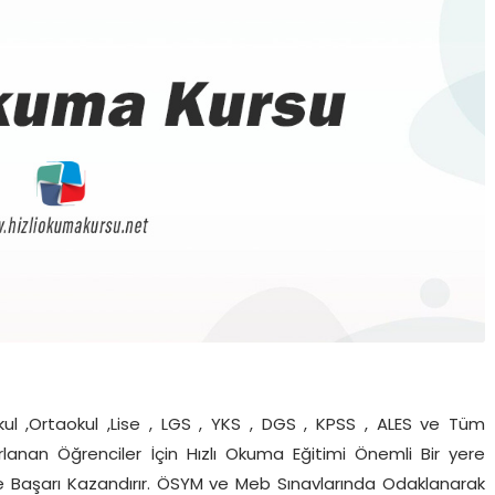
ul ,Ortaokul ,Lise , LGS , YKS , DGS , KPSS , ALES ve Tüm
zırlanan Öğrenciler İçin Hızlı Okuma Eğitimi Önemli Bir yere
 ve Başarı Kazandırır. ÖSYM ve Meb Sınavlarında Odaklanarak