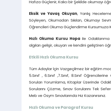
Hafıza Güçlenir, Kalıcı bir Şekilde okumayı öğreni
Eksik ve Yavaş Okuyan
, Yanlış Heceleme
Söyleyen, Okumadan Sıkılan, Okumayı Sevmey
Öğrencileri Okuma Güçlendirme Kursumuza Katı
Hızlı Okuma Kursu Hopa
ile Odaklanma 
algıları gelişir, okuyan ve kendini geliştiren öğ
Etkili Hızlı Okuma Kursu
Tüm Adaylar İçin Vazgeçilmez bir eğitim mode
5.Sınıf , 6.Sınıf ,7.Sınıf, 8.Sınıf Öğrencile
Soruları Yorumlama, Kitaplar Üzerinde Oda
Sorularını Çözme, Sınav Sorularını Tek Se
Meb ve Ösym Sınavlarında Hız Kazanırsınız.
Hızlı Okuma ve Paragraf Kursu