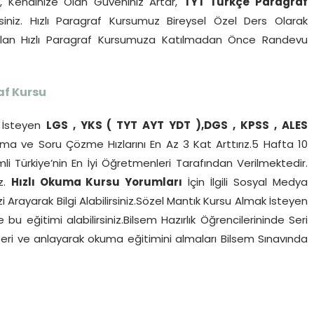
r, Kendinize Olan Güveniniz Artar,
TYT Türkçe Paragraf
siniz. Hızlı Paragraf Kursumuz Bireysel Özel Ders Olarak
pılan Hızlı Paragraf Kursumuza Katılmadan Önce Randevu
af Kursu
İsteyen
LGS , YKS ( TYT AYT YDT ),DGS , KPSS , ALES
a ve Soru Çözme Hızlarını En Az 3 Kat Arttırız.5 Hafta 10
li Türkiye’nin En İyi Öğretmenleri Tarafından Verilmektedir.
iz.
Hızlı Okuma Kursu Yorumları
İçin İlgili Sosyal Medya
 Arayarak Bilgi Alabilirsiniz.Sözel Mantık Kursu Almak İsteyen
u eğitimi alabilirsiniz.Bilsem Hazırlık Öğrencilerininde Seri
i ve anlayarak okuma eğitimini almaları Bilsem Sınavında