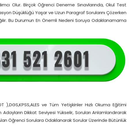
ımcı Olur. Birçok Öğrenci Deneme Sınavlarında, Okul Test
Motivasyon Düşüklüğü Yaşar ve Uzun Paragraf Sorularını Çözerken
z dağılır. Bu Durumun En Önemli Nedeni Soruya Odaklanamama
YDT ),DGS,KPSS,ALES ve Tüm Yetişkinler Hızlı Okuma Eğitimi
en Adayların Dikkat Seviyesi Yükselir, Soruları Anlamlandırarak
 Alan Öğrenci Sorulara Odaklanarak Sorular Üzerinde Bütünlük