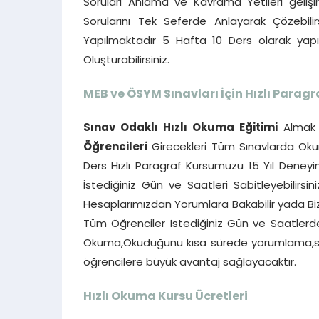
Soruları Anlama ve Kavrama Yetileri gelişi
Sorularını Tek Seferde Anlayarak Çözebilir
Yapılmaktadır 5 Hafta 10 Ders olarak ya
Oluşturabilirsiniz.
MEB ve ÖSYM Sınavları İçin Hızlı Paragr
Sınav Odaklı Hızlı Okuma Eğitimi
Almak 
Öğrencileri
Girecekleri Tüm Sınavlarda Okum
Ders Hızlı Paragraf Kursumuzu 15 Yıl Deneyim
İstediğiniz Gün ve Saatleri Sabitleyebilirsin
Hesaplarımızdan Yorumlara Bakabilir yada Bizi
Tüm Öğrenciler İstediğiniz Gün ve Saatlerde b
Okuma,Okuduğunu kısa sürede yorumlama,ser
öğrencilere büyük avantaj sağlayacaktır.
Hızlı Okuma Kursu Ücretleri