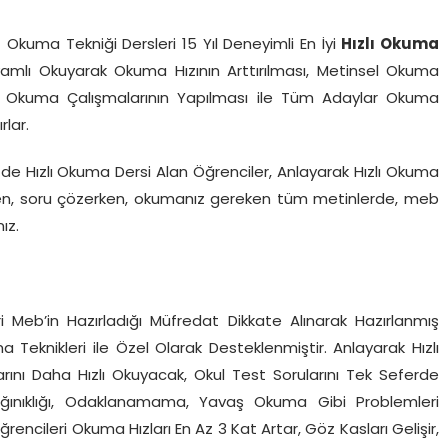
f Okuma Tekniği Dersleri 15 Yıl Deneyimli En İyi
Hızlı Okuma
amlı Okuyarak Okuma Hızının Arttırılması, Metinsel Okuma
zlı Okuma Çalışmalarının Yapılması ile Tüm Adaylar Okuma
rlar.
de Hızlı Okuma Dersi Alan Öğrenciler, Anlayarak Hızlı Okuma
urken, soru çözerken, okumanız gereken tüm metinlerde, meb
ız.
ncileri Meb’in Hazırladığı Müfredat Dikkate Alınarak Hazırlanmış
Teknikleri ile Özel Olarak Desteklenmiştir. Anlayarak Hızlı
rını Daha Hızlı Okuyacak, Okul Test Sorularını Tek Seferde
Dağınıklığı, Odaklanamama, Yavaş Okuma Gibi Problemleri
encileri Okuma Hızları En Az 3 Kat Artar, Göz Kasları Gelişir,