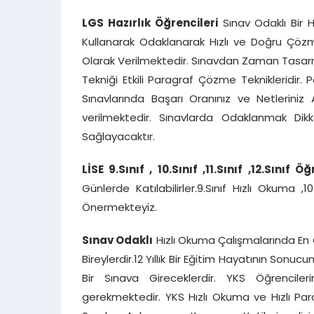
LGS Hazırlık Öğrencileri
Sınav Odaklı Bir H
Kullanarak Odaklanarak Hızlı ve Doğru Çözme 
Olarak Verilmektedir. Sınavdan Zaman Tasarr
Tekniği Etkili Paragraf Çözme Teknikleridir. 
Sınavlarında Başarı Oranınız ve Netleriniz 
verilmektedir. Sınavlarda Odaklanmak Dik
Sağlayacaktır.
LİSE 9.Sınıf , 10.Sınıf ,11.Sınıf
,12.Sınıf Öğ
Günlerde Katılabilirler.9.Sınıf Hızlı Okuma ,1
Önermekteyiz.
Sınav Odaklı
Hızlı Okuma Çalışmalarında En Ç
Bireylerdir.12 Yıllık Bir Eğitim Hayatının Son
Bir Sınava Gireceklerdir. YKS Öğrencile
gerekmektedir. YKS Hızlı Okuma ve Hızlı Par