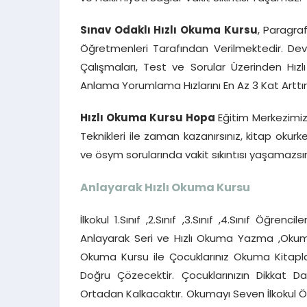
Sınav Odaklı Hızlı Okuma Kursu
, Paragra
Öğretmenleri Tarafından Verilmektedir. Dev
Çalışmaları, Test ve Sorular Üzerinden Hı
Anlama Yorumlama Hızlarını En Az 3 Kat Arttırı
Hızlı Okuma Kursu Hopa
Eğitim Merkezimiz
Teknikleri ile zaman kazanırsınız, kitap ok
ve ösym sorularında vakit sıkıntısı yaşamazsın
Anlayarak Hızlı Okuma Kursu
İlkokul 1.Sınıf ,2.Sınıf ,3.Sınıf ,4.Sınıf Öğre
Anlayarak Seri ve Hızlı Okuma Yazma ,Okuma 
Okuma Kursu ile Çocuklarınız Okuma Kitapla
Doğru Çözecektir. Çocuklarınızın Dikkat 
Ortadan Kalkacaktır. Okumayı Seven İlkokul Öğr