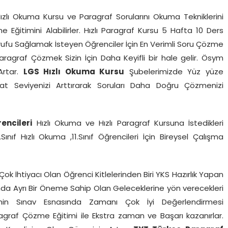
ızlı Okuma Kursu ve Paragraf Sorularını Okuma Tekniklerini
Eğitimini Alabilirler. Hızlı Paragraf Kursu 5 Hafta 10 Ders
ufu Sağlamak İsteyen Öğrenciler İçin En Verimli Soru Çözme
Paragraf Çözmek Sizin İçin Daha Keyifli bir hale gelir. Ösym
Artar.
LGS Hızlı Okuma Kursu
Şubelerimizde Yüz yüze
kat Seviyenizi Arttırarak Soruları Daha Doğru Çözmenizi
rencileri
Hızlı Okuma ve Hızlı Paragraf Kursuna İstedikleri
0.Sınıf Hızlı Okuma ,11.Sınıf Öğrencileri İçin Bireysel Çalışma
ok İhtiyacı Olan Öğrenci Kitlelerinden Biri YKS Hazırlık Yapan
ucunda Ayrı Bir Öneme Sahip Olan Geleceklerine yön verecekleri
rinin Sınav Esnasında Zamanı Çok İyi Değerlendirmesi
agraf Çözme Eğitimi ile Ekstra zaman ve Başarı kazanırlar.