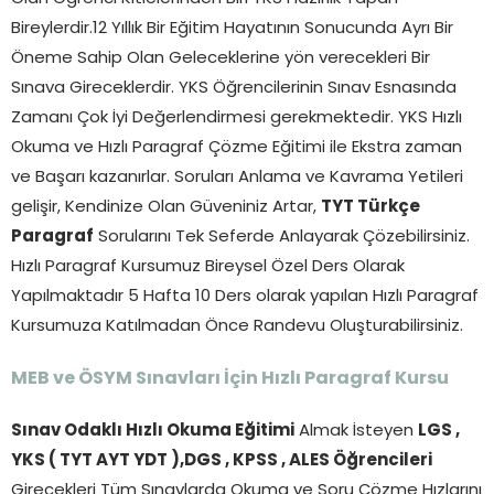
Bireylerdir.12 Yıllık Bir Eğitim Hayatının Sonucunda Ayrı Bir
Öneme Sahip Olan Geleceklerine yön verecekleri Bir
Sınava Gireceklerdir. YKS Öğrencilerinin Sınav Esnasında
Zamanı Çok İyi Değerlendirmesi gerekmektedir. YKS Hızlı
Okuma ve Hızlı Paragraf Çözme Eğitimi ile Ekstra zaman
ve Başarı kazanırlar. Soruları Anlama ve Kavrama Yetileri
gelişir, Kendinize Olan Güveniniz Artar,
TYT Türkçe
Paragraf
Sorularını Tek Seferde Anlayarak Çözebilirsiniz.
Hızlı Paragraf Kursumuz Bireysel Özel Ders Olarak
Yapılmaktadır 5 Hafta 10 Ders olarak yapılan Hızlı Paragraf
Kursumuza Katılmadan Önce Randevu Oluşturabilirsiniz.
MEB ve ÖSYM Sınavları İçin Hızlı Paragraf Kursu
Sınav Odaklı Hızlı Okuma Eğitimi
Almak İsteyen
LGS ,
YKS ( TYT AYT YDT ),DGS , KPSS , ALES Öğrencileri
Girecekleri Tüm Sınavlarda Okuma ve Soru Çözme Hızlarını