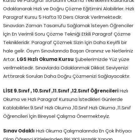
Kursu ve Paragraf Sorularını Okuma Tekniklerini Kullanarak
Odaklanarak Hızlı ve Doğru Çözme Eğitimini Alabilirler. Hızlı
Paragraf Kursu 5 Hafta 10 Ders Olarak Verilmektedir.
Sınavdan Zaman Tasarrufu Sağlamak İsteyen Öğrenciler
İçin En Verimli Soru Çözme Tekniği Etkili Paragraf Çözme
Teknikleridir. Paragraf Çözmek Sizin İçin Daha Keyifli bir
hale gelir. Ösym Sınavlarında Başarı Oranınız ve Netleriniz
Artar.
LGS Hızlı Okuma Kursu
Şubelerimizde Yüz yüze
verilmektedir. Sınavlarda Odaklanmak Dikkat Seviyenizi
Arttırarak Soruları Daha Doğru Çözmenizi Sağlayacaktır.
LİSE 9.Sınıf , 10.Sınıf ,11.Sınıf
,12.Sınıf Öğrencileri
Hızlı
Okuma ve Hızlı Paragraf Kursuna İstedikleri Günlerde
Katılabilirler.9.Sınıf Hızlı Okuma ,10.Sınıf Hızlı Okuma ,11.Sınıf
Öğrencileri İçin Bireysel Çalışma Önermekteyiz.
Sınav Odaklı
Hızlı Okuma Çalışmalarında En Çok İhtiyacı
Olan Öğrenci Kitlelerinden Biri YKS Hazırlık Yapan