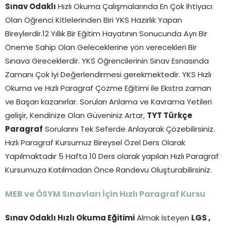
Sınav Odaklı
Hızlı Okuma Çalışmalarında En Çok İhtiyacı
Olan Öğrenci Kitlelerinden Biri YKS Hazırlık Yapan
Bireylerdir.12 Yıllık Bir Eğitim Hayatının Sonucunda Ayrı Bir
Öneme Sahip Olan Geleceklerine yön verecekleri Bir
Sınava Gireceklerdir. YKS Öğrencilerinin Sınav Esnasında
Zamanı Çok İyi Değerlendirmesi gerekmektedir. YKS Hızlı
Okuma ve Hızlı Paragraf Çözme Eğitimi ile Ekstra zaman
ve Başarı kazanırlar. Soruları Anlama ve Kavrama Yetileri
gelişir, Kendinize Olan Güveniniz Artar,
TYT Türkçe
Paragraf
Sorularını Tek Seferde Anlayarak Çözebilirsiniz.
Hızlı Paragraf Kursumuz Bireysel Özel Ders Olarak
Yapılmaktadır 5 Hafta 10 Ders olarak yapılan Hızlı Paragraf
Kursumuza Katılmadan Önce Randevu Oluşturabilirsiniz.
MEB ve ÖSYM Sınavları İçin Hızlı Paragraf Kursu
Sınav Odaklı Hızlı Okuma Eğitimi
Almak İsteyen
LGS ,