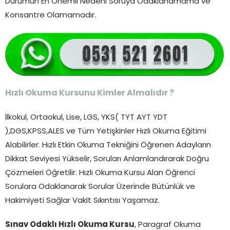
Durumun En Önemli Nedeni Soruya Odaklanamama ve
Konsantre Olamamadır.
Hızlı Okuma Kursunu Kimler Almalıdır ?
İlkokul, Ortaokul, Lise, LGS, YKS( TYT AYT YDT
),DGS,KPSS,ALES ve Tüm Yetişkinler Hızlı Okuma Eğitimi
Alabilirler. Hızlı Etkin Okuma Tekniğini Öğrenen Adayların
Dikkat Seviyesi Yükselir, Soruları Anlamlandırarak Doğru
Çözmeleri Öğretilir. Hızlı Okuma Kursu Alan Öğrenci
Sorulara Odaklanarak Sorular Üzerinde Bütünlük ve
Hakimiyeti Sağlar Vakit Sıkıntısı Yaşamaz.
Sınav Odaklı Hızlı Okuma Kursu
, Paragraf Okuma