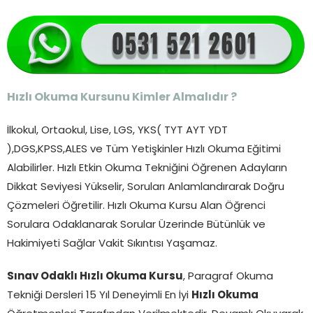
Hızlı Okuma Kursunu Kimler Almalıdır ?
İlkokul, Ortaokul, Lise, LGS, YKS( TYT AYT YDT
),DGS,KPSS,ALES ve Tüm Yetişkinler Hızlı Okuma Eğitimi
Alabilirler. Hızlı Etkin Okuma Tekniğini Öğrenen Adayların
Dikkat Seviyesi Yükselir, Soruları Anlamlandırarak Doğru
Çözmeleri Öğretilir. Hızlı Okuma Kursu Alan Öğrenci
Sorulara Odaklanarak Sorular Üzerinde Bütünlük ve
Hakimiyeti Sağlar Vakit Sıkıntısı Yaşamaz.
Sınav Odaklı Hızlı Okuma Kursu
, Paragraf Okuma
Tekniği Dersleri 15 Yıl Deneyimli En İyi
Hızlı Okuma