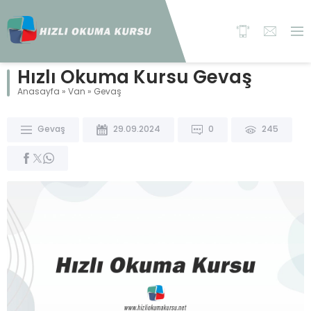
Hızlı Okuma Kursu Gevaş
Anasayfa
»
Van
»
Gevaş
Gevaş
29.09.2024
0
245