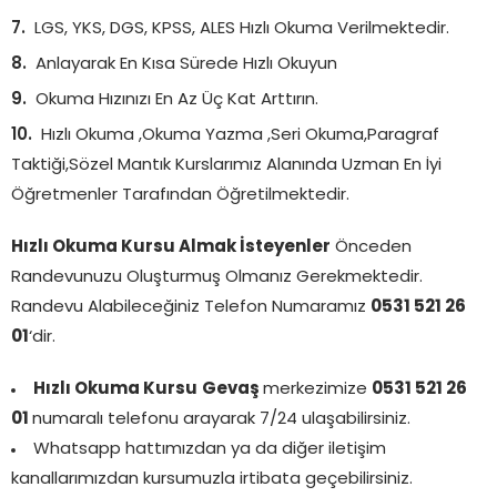
LGS, YKS, DGS, KPSS, ALES Hızlı Okuma Verilmektedir.
Anlayarak En Kısa Sürede Hızlı Okuyun
Okuma Hızınızı En Az Üç Kat Arttırın.
Hızlı Okuma ,Okuma Yazma ,Seri Okuma,Paragraf
Taktiği,Sözel Mantık Kurslarımız Alanında Uzman En İyi
Öğretmenler Tarafından Öğretilmektedir.
Hızlı Okuma Kursu Almak İsteyenler
Önceden
Randevunuzu Oluşturmuş Olmanız Gerekmektedir.
Randevu Alabileceğiniz Telefon Numaramız
0531 521 26
01
‘dir.
Hızlı Okuma Kursu
Gevaş
merkezimize
0531 521 26
01
numaralı telefonu arayarak 7/24 ulaşabilirsiniz.
Whatsapp hattımızdan ya da diğer iletişim
kanallarımızdan kursumuzla irtibata geçebilirsiniz.