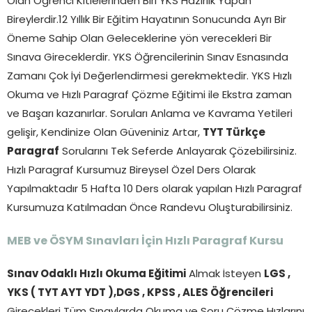
Olan Öğrenci Kitlelerinden Biri YKS Hazırlık Yapan
Bireylerdir.12 Yıllık Bir Eğitim Hayatının Sonucunda Ayrı Bir
Öneme Sahip Olan Geleceklerine yön verecekleri Bir
Sınava Gireceklerdir. YKS Öğrencilerinin Sınav Esnasında
Zamanı Çok İyi Değerlendirmesi gerekmektedir. YKS Hızlı
Okuma ve Hızlı Paragraf Çözme Eğitimi ile Ekstra zaman
ve Başarı kazanırlar. Soruları Anlama ve Kavrama Yetileri
gelişir, Kendinize Olan Güveniniz Artar,
TYT Türkçe
Paragraf
Sorularını Tek Seferde Anlayarak Çözebilirsiniz.
Hızlı Paragraf Kursumuz Bireysel Özel Ders Olarak
Yapılmaktadır 5 Hafta 10 Ders olarak yapılan Hızlı Paragraf
Kursumuza Katılmadan Önce Randevu Oluşturabilirsiniz.
MEB ve ÖSYM Sınavları İçin Hızlı Paragraf Kursu
Sınav Odaklı Hızlı Okuma Eğitimi
Almak İsteyen
LGS ,
YKS ( TYT AYT YDT ),DGS , KPSS , ALES Öğrencileri