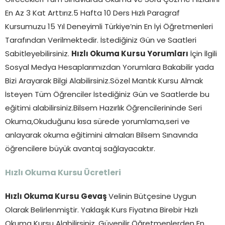
Girecekleri Tüm Sınavlarda Okuma ve Soru Çözme Hızlarını
En Az 3 Kat Arttırız.5 Hafta 10 Ders Hızlı Paragraf
Kursumuzu 15 Yıl Deneyimli Türkiye’nin En İyi Öğretmenleri
Tarafından Verilmektedir. İstediğiniz Gün ve Saatleri
Sabitleyebilirsiniz.
Hızlı Okuma Kursu Yorumları
İçin İlgili
Sosyal Medya Hesaplarımızdan Yorumlara Bakabilir yada
Bizi Arayarak Bilgi Alabilirsiniz.Sözel Mantık Kursu Almak
İsteyen Tüm Öğrenciler İstediğiniz Gün ve Saatlerde bu
eğitimi alabilirsiniz.Bilsem Hazırlık Öğrencilerininde Seri
Okuma,Okuduğunu kısa sürede yorumlama,seri ve
anlayarak okuma eğitimini almaları Bilsem Sınavında
öğrencilere büyük avantaj sağlayacaktır.
Hızlı Okuma Kursu Ücretleri
Hızlı Okuma Kursu Gevaş
Velinin Bütçesine Uygun
Olarak Belirlenmiştir. Yaklaşık Kurs Fiyatına Birebir Hızlı
Okuma Kursu Alabilirsiniz. Güvenilir Öğretmenlerden En