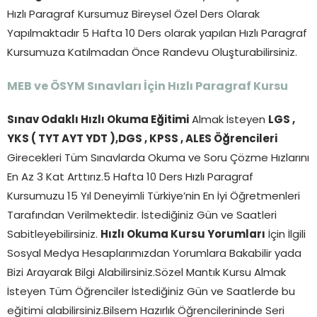
Hızlı Paragraf Kursumuz Bireysel Özel Ders Olarak
Yapılmaktadır 5 Hafta 10 Ders olarak yapılan Hızlı Paragraf
Kursumuza Katılmadan Önce Randevu Oluşturabilirsiniz.
MEB ve ÖSYM Sınavları İçin Hızlı Paragraf Kursu
Sınav Odaklı Hızlı Okuma Eğitimi
Almak İsteyen
LGS ,
YKS ( TYT AYT YDT ),DGS , KPSS , ALES Öğrencileri
Girecekleri Tüm Sınavlarda Okuma ve Soru Çözme Hızlarını
En Az 3 Kat Arttırız.5 Hafta 10 Ders Hızlı Paragraf
Kursumuzu 15 Yıl Deneyimli Türkiye’nin En İyi Öğretmenleri
Tarafından Verilmektedir. İstediğiniz Gün ve Saatleri
Sabitleyebilirsiniz.
Hızlı Okuma Kursu Yorumları
İçin İlgili
Sosyal Medya Hesaplarımızdan Yorumlara Bakabilir yada
Bizi Arayarak Bilgi Alabilirsiniz.Sözel Mantık Kursu Almak
İsteyen Tüm Öğrenciler İstediğiniz Gün ve Saatlerde bu
eğitimi alabilirsiniz.Bilsem Hazırlık Öğrencilerininde Seri