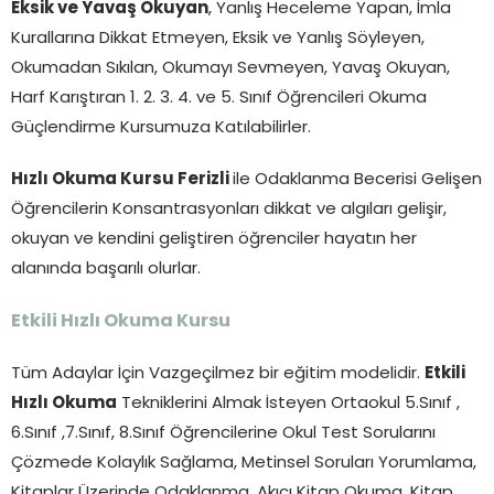
Eksik ve Yavaş Okuyan
, Yanlış Heceleme Yapan, İmla
Kurallarına Dikkat Etmeyen, Eksik ve Yanlış Söyleyen,
Okumadan Sıkılan, Okumayı Sevmeyen, Yavaş Okuyan,
Harf Karıştıran 1. 2. 3. 4. ve 5. Sınıf Öğrencileri Okuma
Güçlendirme Kursumuza Katılabilirler.
Hızlı Okuma Kursu Ferizli
ile Odaklanma Becerisi Gelişen
Öğrencilerin Konsantrasyonları dikkat ve algıları gelişir,
okuyan ve kendini geliştiren öğrenciler hayatın her
alanında başarılı olurlar.
Etkili Hızlı Okuma Kursu
Tüm Adaylar İçin Vazgeçilmez bir eğitim modelidir.
Etkili
Hızlı Okuma
Tekniklerini Almak İsteyen Ortaokul 5.Sınıf ,
6.Sınıf ,7.Sınıf, 8.Sınıf Öğrencilerine Okul Test Sorularını
Çözmede Kolaylık Sağlama, Metinsel Soruları Yorumlama,
Kitaplar Üzerinde Odaklanma ,Akıcı Kitap Okuma, Kitap