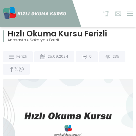
Hızlı Okuma Kursu Ferizli
Anasayfa
»
Sakarya
»
Ferizli
Ferizli
25.09.2024
0
235