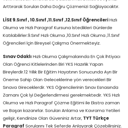
Arttırarak Soruları Daha Doğru Çözmenizi Sağlayacaktır.
LİSE 9.Sınıf , 10.Sınıf ,11.Sınıf
,12.Sınıf Öğrencileri
Hızlı
Okuma ve Hızlı Paragraf Kursuna İstedikleri Günlerde
Katılabilirler.9.Sınıf Hızlı Okuma ,10.Sınıf Hızlı Okuma ,11.Sınıf
Öğrencileri İçin Bireysel Çalışma Önermekteyiz.
Sınav Odaklı
Hızlı Okuma Çalışmalarında En Çok İhtiyacı
Olan Öğrenci Kitlelerinden Biri YKS Hazırlık Yapan
Bireylerdir.12 Yıllık Bir Eğitim Hayatının Sonucunda Ayrı Bir
Öneme Sahip Olan Geleceklerine yön verecekleri Bir
Sınava Gireceklerdir. YKS Öğrencilerinin Sınav Esnasında
Zamanı Çok İyi Değerlendirmesi gerekmektedir. YKS Hızlı
Okuma ve Hızlı Paragraf Çözme Eğitimi ile Ekstra zaman
ve Başarı kazanırlar. Soruları Anlama ve Kavrama Yetileri
gelişir, Kendinize Olan Güveniniz Artar,
TYT Türkçe
Paragraf
Sorularını Tek Seferde Anlayarak Çözebilirsiniz.