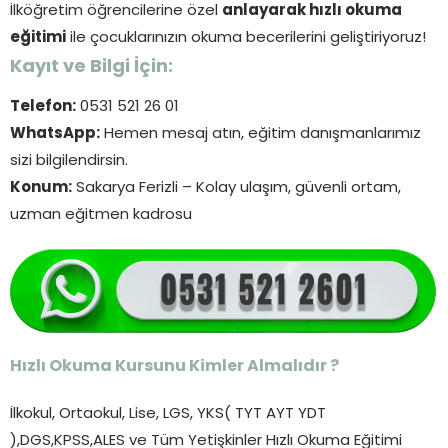
İlköğretim öğrencilerine özel
anlayarak hızlı okuma
eğitimi
ile çocuklarınızın okuma becerilerini geliştiriyoruz!
Kayıt ve Bilgi İçin:
Telefon:
0531 521 26 01
WhatsApp:
Hemen mesaj atın, eğitim danışmanlarımız
sizi bilgilendirsin.
Konum:
Sakarya Ferizli – Kolay ulaşım, güvenli ortam,
uzman eğitmen kadrosu
Hızlı Okuma Kursunu Kimler Almalıdır ?
İlkokul, Ortaokul, Lise, LGS, YKS( TYT AYT YDT
),DGS,KPSS,ALES ve Tüm Yetişkinler Hızlı Okuma Eğitimi