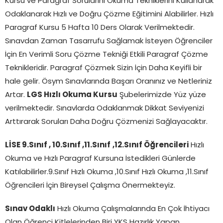
Kursu ve Paragraf Sorularını Okuma Tekniklerini Kullanarak
Odaklanarak Hızlı ve Doğru Çözme Eğitimini Alabilirler. Hızlı
Paragraf Kursu 5 Hafta 10 Ders Olarak Verilmektedir.
Sınavdan Zaman Tasarrufu Sağlamak İsteyen Öğrenciler
İçin En Verimli Soru Çözme Tekniği Etkili Paragraf Çözme
Teknikleridir. Paragraf Çözmek Sizin İçin Daha Keyifli bir
hale gelir. Ösym Sınavlarında Başarı Oranınız ve Netleriniz
Artar.
LGS Hızlı Okuma Kursu
Şubelerimizde Yüz yüze
verilmektedir. Sınavlarda Odaklanmak Dikkat Seviyenizi
Arttırarak Soruları Daha Doğru Çözmenizi Sağlayacaktır.
LİSE 9.Sınıf , 10.Sınıf ,11.Sınıf
,12.Sınıf Öğrencileri
Hızlı
Okuma ve Hızlı Paragraf Kursuna İstedikleri Günlerde
Katılabilirler.9.Sınıf Hızlı Okuma ,10.Sınıf Hızlı Okuma ,11.Sınıf
Öğrencileri İçin Bireysel Çalışma Önermekteyiz.
Sınav Odaklı
Hızlı Okuma Çalışmalarında En Çok İhtiyacı
Olan Öğrenci Kitlelerinden Biri YKS Hazırlık Yapan