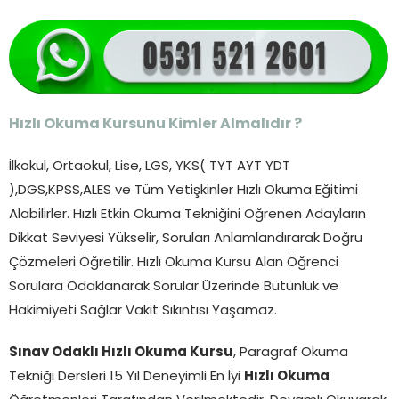
Hızlı Okuma Kursunu Kimler Almalıdır ?
İlkokul, Ortaokul, Lise, LGS, YKS( TYT AYT YDT
),DGS,KPSS,ALES ve Tüm Yetişkinler Hızlı Okuma Eğitimi
Alabilirler. Hızlı Etkin Okuma Tekniğini Öğrenen Adayların
Dikkat Seviyesi Yükselir, Soruları Anlamlandırarak Doğru
Çözmeleri Öğretilir. Hızlı Okuma Kursu Alan Öğrenci
Sorulara Odaklanarak Sorular Üzerinde Bütünlük ve
Hakimiyeti Sağlar Vakit Sıkıntısı Yaşamaz.
Sınav Odaklı Hızlı Okuma Kursu
, Paragraf Okuma
Tekniği Dersleri 15 Yıl Deneyimli En İyi
Hızlı Okuma