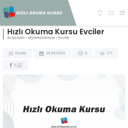
Hızlı Okuma Kursu Evciler
Anasayfa
»
Afyonkarahisar
»
Evciler
Evciler
29.08.2024
0
271