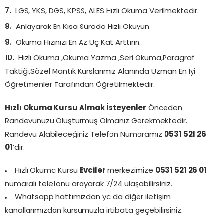
LGS, YKS, DGS, KPSS, ALES Hızlı Okuma Verilmektedir.
Anlayarak En Kısa Sürede Hızlı Okuyun
Okuma Hızınızı En Az Üç Kat Arttırın.
Hızlı Okuma ,Okuma Yazma ,Seri Okuma,Paragraf
Taktiği,Sözel Mantık Kurslarımız Alanında Uzman En İyi
Öğretmenler Tarafından Öğretilmektedir.
Hızlı Okuma Kursu Almak İsteyenler
Önceden
Randevunuzu Oluşturmuş Olmanız Gerekmektedir.
Randevu Alabileceğiniz Telefon Numaramız
0531 521 26
01
‘dir.
Hızlı Okuma Kursu
Evciler
merkezimize
0531 521 26 01
numaralı telefonu arayarak 7/24 ulaşabilirsiniz.
Whatsapp hattımızdan ya da diğer iletişim
kanallarımızdan kursumuzla irtibata geçebilirsiniz.