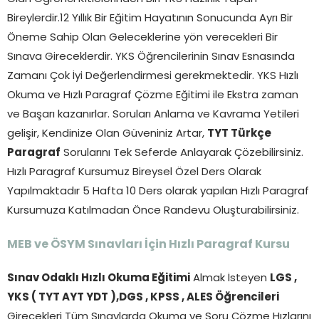
Bireylerdir.12 Yıllık Bir Eğitim Hayatının Sonucunda Ayrı Bir
Öneme Sahip Olan Geleceklerine yön verecekleri Bir
Sınava Gireceklerdir. YKS Öğrencilerinin Sınav Esnasında
Zamanı Çok İyi Değerlendirmesi gerekmektedir. YKS Hızlı
Okuma ve Hızlı Paragraf Çözme Eğitimi ile Ekstra zaman
ve Başarı kazanırlar. Soruları Anlama ve Kavrama Yetileri
gelişir, Kendinize Olan Güveniniz Artar,
TYT Türkçe
Paragraf
Sorularını Tek Seferde Anlayarak Çözebilirsiniz.
Hızlı Paragraf Kursumuz Bireysel Özel Ders Olarak
Yapılmaktadır 5 Hafta 10 Ders olarak yapılan Hızlı Paragraf
Kursumuza Katılmadan Önce Randevu Oluşturabilirsiniz.
MEB ve ÖSYM Sınavları İçin Hızlı Paragraf Kursu
Sınav Odaklı Hızlı Okuma Eğitimi
Almak İsteyen
LGS ,
YKS ( TYT AYT YDT ),DGS , KPSS , ALES Öğrencileri
Girecekleri Tüm Sınavlarda Okuma ve Soru Çözme Hızlarını