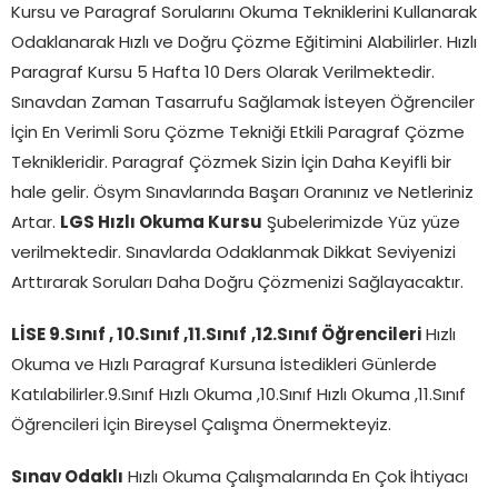
Kursu ve Paragraf Sorularını Okuma Tekniklerini Kullanarak
Odaklanarak Hızlı ve Doğru Çözme Eğitimini Alabilirler. Hızlı
Paragraf Kursu 5 Hafta 10 Ders Olarak Verilmektedir.
Sınavdan Zaman Tasarrufu Sağlamak İsteyen Öğrenciler
İçin En Verimli Soru Çözme Tekniği Etkili Paragraf Çözme
Teknikleridir. Paragraf Çözmek Sizin İçin Daha Keyifli bir
hale gelir. Ösym Sınavlarında Başarı Oranınız ve Netleriniz
Artar.
LGS Hızlı Okuma Kursu
Şubelerimizde Yüz yüze
verilmektedir. Sınavlarda Odaklanmak Dikkat Seviyenizi
Arttırarak Soruları Daha Doğru Çözmenizi Sağlayacaktır.
LİSE 9.Sınıf , 10.Sınıf ,11.Sınıf
,12.Sınıf Öğrencileri
Hızlı
Okuma ve Hızlı Paragraf Kursuna İstedikleri Günlerde
Katılabilirler.9.Sınıf Hızlı Okuma ,10.Sınıf Hızlı Okuma ,11.Sınıf
Öğrencileri İçin Bireysel Çalışma Önermekteyiz.
Sınav Odaklı
Hızlı Okuma Çalışmalarında En Çok İhtiyacı