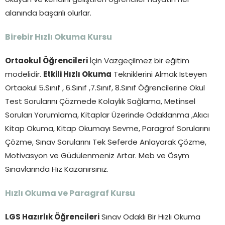
okuyan ve kendini geliştiren öğrenciler hayatın her
alanında başarılı olurlar.
Birebir Hızlı Okuma Kursu
Ortaokul Öğrencileri
İçin Vazgeçilmez bir eğitim
modelidir.
Etkili Hızlı Okuma
Tekniklerini Almak İsteyen
Ortaokul 5.Sınıf , 6.Sınıf ,7.Sınıf, 8.Sınıf Öğrencilerine Okul
Test Sorularını Çözmede Kolaylık Sağlama, Metinsel
Soruları Yorumlama, Kitaplar Üzerinde Odaklanma ,Akıcı
Kitap Okuma, Kitap Okumayı Sevme, Paragraf Sorularını
Çözme, Sınav Sorularını Tek Seferde Anlayarak Çözme,
Motivasyon ve Güdülenmeniz Artar. Meb ve Ösym
Sınavlarında Hız Kazanırsınız.
Hızlı Okuma ve Paragraf Kursu
LGS Hazırlık Öğrencileri
Sınav Odaklı Bir Hızlı Okuma