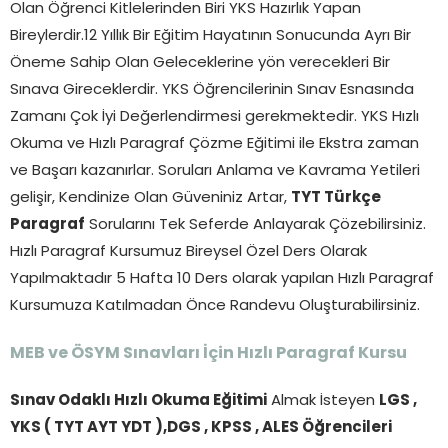
Olan Öğrenci Kitlelerinden Biri YKS Hazırlık Yapan
Bireylerdir.12 Yıllık Bir Eğitim Hayatının Sonucunda Ayrı Bir
Öneme Sahip Olan Geleceklerine yön verecekleri Bir
Sınava Gireceklerdir. YKS Öğrencilerinin Sınav Esnasında
Zamanı Çok İyi Değerlendirmesi gerekmektedir. YKS Hızlı
Okuma ve Hızlı Paragraf Çözme Eğitimi ile Ekstra zaman
ve Başarı kazanırlar. Soruları Anlama ve Kavrama Yetileri
gelişir, Kendinize Olan Güveniniz Artar,
TYT Türkçe
Paragraf
Sorularını Tek Seferde Anlayarak Çözebilirsiniz.
Hızlı Paragraf Kursumuz Bireysel Özel Ders Olarak
Yapılmaktadır 5 Hafta 10 Ders olarak yapılan Hızlı Paragraf
Kursumuza Katılmadan Önce Randevu Oluşturabilirsiniz.
MEB ve ÖSYM Sınavları İçin Hızlı Paragraf Kursu
Sınav Odaklı Hızlı Okuma Eğitimi
Almak İsteyen
LGS ,
YKS ( TYT AYT YDT ),DGS , KPSS , ALES Öğrencileri