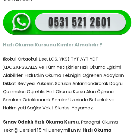
Hızlı Okuma Kursunu Kimler Almalıdır ?
İlkokul, Ortaokul, Lise, LGS, YKS( TYT AYT YDT
),DGS,KPSS,ALES ve Tüm Yetişkinler Hızlı Okuma Eğitimi
Alabilirler. Hızlı Etkin Okuma Tekniğini Öğrenen Adayların
Dikkat Seviyesi Yükselir, Soruları Anlamlandırarak Doğru
Çözmeleri Öğretilir. Hızlı Okuma Kursu Alan Öğrenci
Sorulara Odaklanarak Sorular Üzerinde Bütünlük ve
Hakimiyeti Sağlar Vakit Sıkıntısı Yaşamaz.
Sınav Odaklı Hızlı Okuma Kursu
, Paragraf Okuma
Tekniği Dersleri 15 Yıl Deneyimli En İyi
Hızlı Okuma