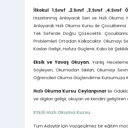
İlkokul 1.Sınıf ,2.Sınıf ,3.Sınıf ,4.Sınıf
Hazırlanmış Anlayarak Seri ve Hızlı Okuma 
Anlayarak Hızlı Okuma Kursu ile Çocuklarınız
Tek Seferde Doğru Çözecektir. Çocukların
Problemleri Ortadan Kalkacaktır. Okumayı Sev
Kasları Gelişir, Hafıza Güçlenir, Kalıcı bir Şekil
Eksik ve Yavaş Okuyan
, Yanlış Heceleme
Söyleyen, Okumadan Sıkılan, Okumayı Sevmey
Öğrencileri Okuma Güçlendirme Kursumuza Katı
Hızlı Okuma Kursu Ceylanpınar
ile Odakl
ve algıları gelişir, okuyan ve kendini geliştiren
Etkili Hızlı Okuma Kursu
Tüm Adaylar İçin Vazgeçilmez bir eğitim mode