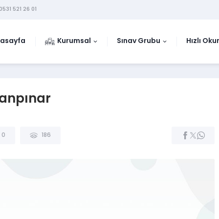
0531 521 26 01
asayfa
Kurumsal
Sınav Grubu
Hızlı Ok
lanpınar
0
186