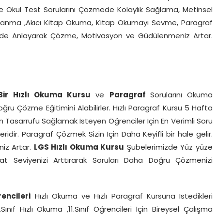
ne Okul Test Sorularını Çözmede Kolaylık Sağlama, Metinsel
klanma ,Akıcı Kitap Okuma, Kitap Okumayı Sevme, Paragraf
ferde Anlayarak Çözme, Motivasyon ve Güdülenmeniz Artar.
Bir Hızlı Okuma Kursu
ve
Paragraf
Sorularını Okuma
oğru Çözme Eğitimini Alabilirler. Hızlı Paragraf Kursu 5 Hafta
 Tasarrufu Sağlamak İsteyen Öğrenciler İçin En Verimli Soru
idir. Paragraf Çözmek Sizin İçin Daha Keyifli bir hale gelir.
niz Artar.
LGS Hızlı Okuma Kursu
Şubelerimizde Yüz yüze
kat Seviyenizi Arttırarak Soruları Daha Doğru Çözmenizi
rencileri
Hızlı Okuma ve Hızlı Paragraf Kursuna İstedikleri
0.Sınıf Hızlı Okuma ,11.Sınıf Öğrencileri İçin Bireysel Çalışma