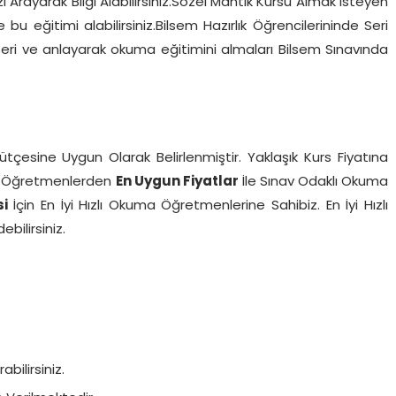
 Arayarak Bilgi Alabilirsiniz.Sözel Mantık Kursu Almak İsteyen
u eğitimi alabilirsiniz.Bilsem Hazırlık Öğrencilerininde Seri
i ve anlayarak okuma eğitimini almaları Bilsem Sınavında
Bütçesine Uygun Olarak Belirlenmiştir. Yaklaşık Kurs Fiyatına
ilir Öğretmenlerden
En Uygun Fiyatlar
İle Sınav Odaklı Okuma
si
İçin En İyi Hızlı Okuma Öğretmenlerine Sahibiz. En İyi Hızlı
ilirsiniz.
bilirsiniz.