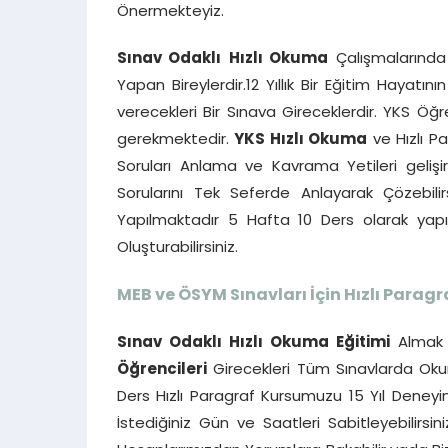
Önermekteyiz.
Sınav Odaklı
Hızlı Okuma
Çalışmalarında E
Yapan Bireylerdir.12 Yıllık Bir Eğitim Haya
verecekleri Bir Sınava Gireceklerdir. YKS Öğ
gerekmektedir.
YKS Hızlı Okuma
ve Hızlı P
Soruları Anlama ve Kavrama Yetileri gelişi
Sorularını Tek Seferde Anlayarak Çözebilir
Yapılmaktadır 5 Hafta 10 Ders olarak ya
Oluşturabilirsiniz.
MEB ve ÖSYM Sınavları İçin Hızlı Paragr
Sınav Odaklı Hızlı Okuma Eğitimi
Almak 
Öğrencileri
Girecekleri Tüm Sınavlarda Okum
Ders Hızlı Paragraf Kursumuzu 15 Yıl Deneyim
İstediğiniz Gün ve Saatleri Sabitleyebilirsin