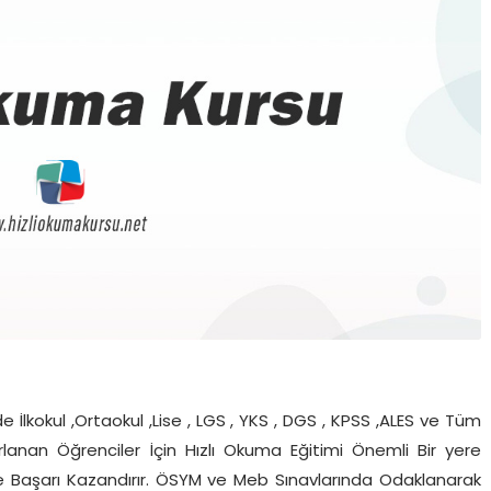
 İlkokul ,Ortaokul ,Lise , LGS , YKS , DGS , KPSS ,ALES ve Tüm
zırlanan Öğrenciler İçin Hızlı Okuma Eğitimi Önemli Bir yere
 ve Başarı Kazandırır. ÖSYM ve Meb Sınavlarında Odaklanarak