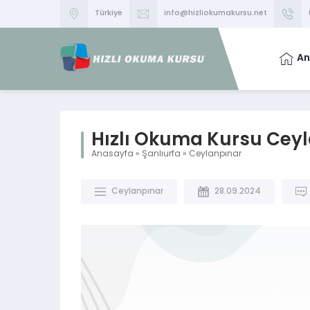
Türkiye
info@hizliokumakursu.net
An
Hızlı Okuma Kursu Cey
Anasayfa
»
Şanlıurfa
»
Ceylanpınar
Ceylanpınar
28.09.2024