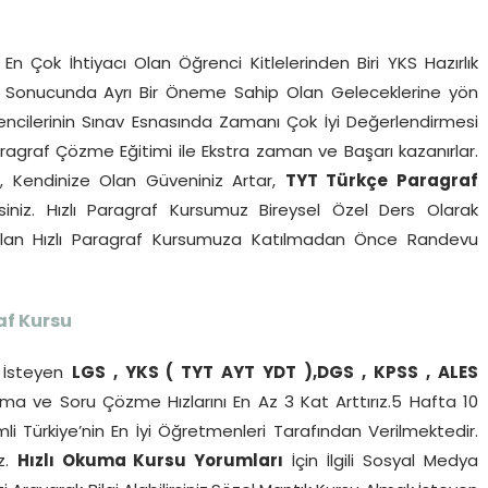
n Çok İhtiyacı Olan Öğrenci Kitlelerinden Biri YKS Hazırlık
tının Sonucunda Ayrı Bir Öneme Sahip Olan Geleceklerine yön
rencilerinin Sınav Esnasında Zamanı Çok İyi Değerlendirmesi
aragraf Çözme Eğitimi ile Ekstra zaman ve Başarı kazanırlar.
r, Kendinize Olan Güveniniz Artar,
TYT Türkçe Paragraf
siniz. Hızlı Paragraf Kursumuz Bireysel Özel Ders Olarak
pılan Hızlı Paragraf Kursumuza Katılmadan Önce Randevu
af Kursu
İsteyen
LGS , YKS ( TYT AYT YDT ),DGS , KPSS , ALES
a ve Soru Çözme Hızlarını En Az 3 Kat Arttırız.5 Hafta 10
li Türkiye’nin En İyi Öğretmenleri Tarafından Verilmektedir.
iz.
Hızlı Okuma Kursu Yorumları
İçin İlgili Sosyal Medya