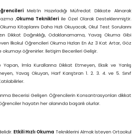
 Öğrencileri
Meb’in Hazırladığı Müfredat Dikkate Alınarak
Yazma ,
Okuma Teknikleri
ile Özel Olarak Desteklenmiştir.
 Okuma Kitaplarını Daha Hızlı Okuyacak, Okul Test Sorularını
ızın Dikkat Dağınıklığı, Odaklanamama, Yavaş Okuma Gibi
en İlkokul Öğrencileri Okuma Hızları En Az 3 Kat Artar, Göz
de okumayı öğrenirler. İletişim Becerileri Gelişir.
 Yapan, İmla Kurallarına Dikkat Etmeyen, Eksik ve Yanlış
en, Yavaş Okuyan, Harf Karıştıran 1. 2. 3. 4. ve 5. Sınıf
labilirler.
anma Becerisi Gelişen Öğrencilerin Konsantrasyonları dikkat
 öğrenciler hayatın her alanında başarılı olurlar.
lidir.
Etkili Hızlı Okuma
Tekniklerini Almak İsteyen Ortaokul