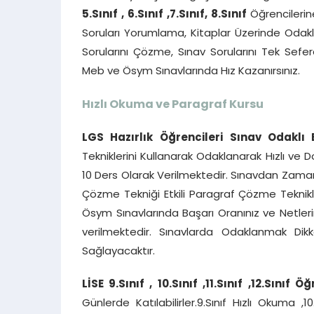
5.Sınıf , 6.Sınıf ,7.Sınıf, 8.Sınıf
Öğrencileri
Soruları Yorumlama, Kitaplar Üzerinde Oda
Sorularını Çözme, Sınav Sorularını Tek Se
Meb ve Ösym Sınavlarında Hız Kazanırsınız.
Hızlı Okuma ve Paragraf Kursu
LGS Hazırlık Öğrencileri
Sınav Odaklı 
Tekniklerini Kullanarak Odaklanarak Hızlı ve D
10 Ders Olarak Verilmektedir. Sınavdan Zaman
Çözme Tekniği Etkili Paragraf Çözme Teknikler
Ösym Sınavlarında Başarı Oranınız ve Netleri
verilmektedir. Sınavlarda Odaklanmak Dik
Sağlayacaktır.
LİSE 9.Sınıf , 10.Sınıf ,11.Sınıf
,12.Sınıf Öğ
Günlerde Katılabilirler.9.Sınıf Hızlı Okuma ,1