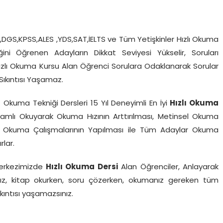
 ),DGS,KPSS,ALES ,YDS,SAT,İELTS ve Tüm Yetişkinler Hızlı Okuma
iğini Öğrenen Adayların Dikkat Seviyesi Yükselir, Soruları
Hızlı Okuma Kursu Alan Öğrenci Sorulara Odaklanarak Sorular
Sıkıntısı Yaşamaz.
f Okuma Tekniği Dersleri 15 Yıl Deneyimli En İyi
Hızlı Okuma
amlı Okuyarak Okuma Hızının Arttırılması, Metinsel Okuma
zlı Okuma Çalışmalarının Yapılması ile Tüm Adaylar Okuma
rlar.
erkezimizde
Hızlı Okuma Dersi
Alan Öğrenciler, Anlayarak
ınız, kitap okurken, soru çözerken, okumanız gereken tüm
ıntısı yaşamazsınız.