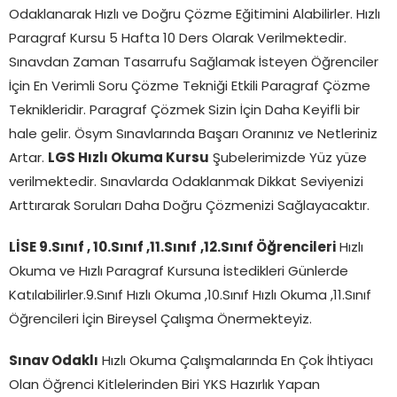
Odaklanarak Hızlı ve Doğru Çözme Eğitimini Alabilirler. Hızlı
Paragraf Kursu 5 Hafta 10 Ders Olarak Verilmektedir.
Sınavdan Zaman Tasarrufu Sağlamak İsteyen Öğrenciler
İçin En Verimli Soru Çözme Tekniği Etkili Paragraf Çözme
Teknikleridir. Paragraf Çözmek Sizin İçin Daha Keyifli bir
hale gelir. Ösym Sınavlarında Başarı Oranınız ve Netleriniz
Artar.
LGS Hızlı Okuma Kursu
Şubelerimizde Yüz yüze
verilmektedir. Sınavlarda Odaklanmak Dikkat Seviyenizi
Arttırarak Soruları Daha Doğru Çözmenizi Sağlayacaktır.
LİSE 9.Sınıf , 10.Sınıf ,11.Sınıf
,12.Sınıf Öğrencileri
Hızlı
Okuma ve Hızlı Paragraf Kursuna İstedikleri Günlerde
Katılabilirler.9.Sınıf Hızlı Okuma ,10.Sınıf Hızlı Okuma ,11.Sınıf
Öğrencileri İçin Bireysel Çalışma Önermekteyiz.
Sınav Odaklı
Hızlı Okuma Çalışmalarında En Çok İhtiyacı
Olan Öğrenci Kitlelerinden Biri YKS Hazırlık Yapan