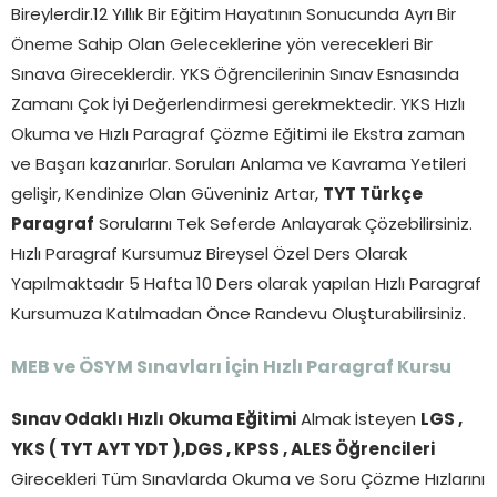
Bireylerdir.12 Yıllık Bir Eğitim Hayatının Sonucunda Ayrı Bir
Öneme Sahip Olan Geleceklerine yön verecekleri Bir
Sınava Gireceklerdir. YKS Öğrencilerinin Sınav Esnasında
Zamanı Çok İyi Değerlendirmesi gerekmektedir. YKS Hızlı
Okuma ve Hızlı Paragraf Çözme Eğitimi ile Ekstra zaman
ve Başarı kazanırlar. Soruları Anlama ve Kavrama Yetileri
gelişir, Kendinize Olan Güveniniz Artar,
TYT Türkçe
Paragraf
Sorularını Tek Seferde Anlayarak Çözebilirsiniz.
Hızlı Paragraf Kursumuz Bireysel Özel Ders Olarak
Yapılmaktadır 5 Hafta 10 Ders olarak yapılan Hızlı Paragraf
Kursumuza Katılmadan Önce Randevu Oluşturabilirsiniz.
MEB ve ÖSYM Sınavları İçin Hızlı Paragraf Kursu
Sınav Odaklı Hızlı Okuma Eğitimi
Almak İsteyen
LGS ,
YKS ( TYT AYT YDT ),DGS , KPSS , ALES Öğrencileri
Girecekleri Tüm Sınavlarda Okuma ve Soru Çözme Hızlarını