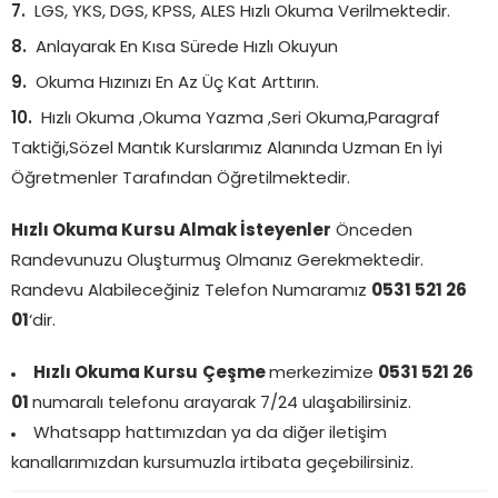
LGS, YKS, DGS, KPSS, ALES Hızlı Okuma Verilmektedir.
Anlayarak En Kısa Sürede Hızlı Okuyun
Okuma Hızınızı En Az Üç Kat Arttırın.
Hızlı Okuma ,Okuma Yazma ,Seri Okuma,Paragraf
Taktiği,Sözel Mantık Kurslarımız Alanında Uzman En İyi
Öğretmenler Tarafından Öğretilmektedir.
Hızlı Okuma Kursu Almak İsteyenler
Önceden
Randevunuzu Oluşturmuş Olmanız Gerekmektedir.
Randevu Alabileceğiniz Telefon Numaramız
0531 521 26
01
‘dir.
Hızlı Okuma Kursu
Çeşme
merkezimize
0531 521 26
01
numaralı telefonu arayarak 7/24 ulaşabilirsiniz.
Whatsapp hattımızdan ya da diğer iletişim
kanallarımızdan kursumuzla irtibata geçebilirsiniz.