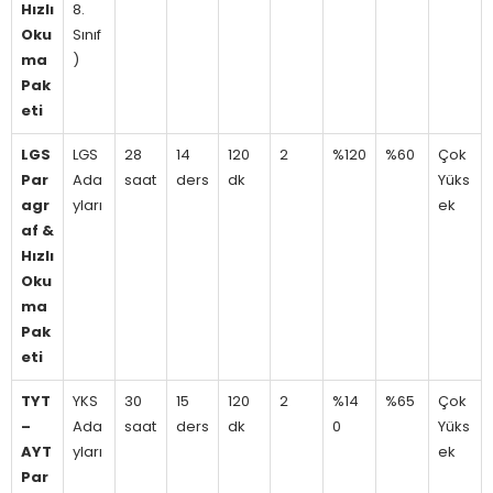
Hızlı
8.
Oku
Sınıf
ma
)
Pak
eti
LGS
LGS
28
14
120
2
%120
%60
Çok
Par
Ada
saat
ders
dk
Yüks
agr
yları
ek
af &
Hızlı
Oku
ma
Pak
eti
TYT
YKS
30
15
120
2
%14
%65
Çok
–
Ada
saat
ders
dk
0
Yüks
AYT
yları
ek
Par