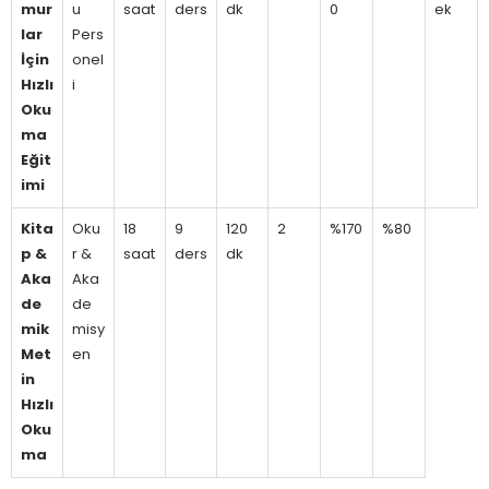
mur
u
saat
ders
dk
0
ek
lar
Pers
İçin
onel
Hızlı
i
Oku
ma
Eğit
imi
Kita
Oku
18
9
120
2
%170
%80
p &
r &
saat
ders
dk
Aka
Aka
de
de
mik
misy
Met
en
in
Hızlı
Oku
ma