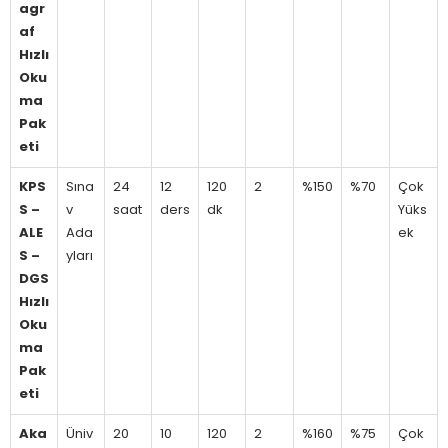
agr
af
Hızlı
Oku
ma
Pak
eti
KPS
Sına
24
12
120
2
%150
%70
Çok
S –
v
saat
ders
dk
Yüks
ALE
Ada
ek
S –
yları
DGS
Hızlı
Oku
ma
Pak
eti
Aka
Üniv
20
10
120
2
%160
%75
Çok