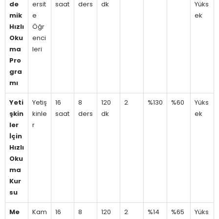
de
ersit
saat
ders
dk
Yüks
mik
e
ek
Hızlı
Öğr
Oku
enci
ma
leri
Pro
gra
mı
Yeti
Yetiş
16
8
120
2
%130
%60
Yüks
şkin
kinle
saat
ders
dk
ek
ler
r
İçin
Hızlı
Oku
ma
Kur
su
Me
Kam
16
8
120
2
%14
%65
Yüks