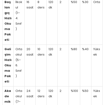
Baş
İlkok
16
8
120
2
%50
%30
Orta
lan
ul
saat
ders
dk
gıç
(1–
Hızlı
4.
Oku
Sınıf
ma
)
Pak
eti
Geli
Orta
20
10
120
2
%80
%40
Yüks
şim
okul
saat
ders
dk
ek
Hızlı
(5–
Oku
6.
ma
Sınıf
Pak
)
eti
Aka
Orta
24
12
120
2
%100
%50
Yüks
de
okul
saat
ders
dk
ek
mik
(7–