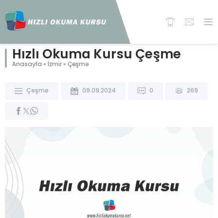
Hızlı Okuma Kursu Çeşme
Anasayfa
»
İzmir
»
Çeşme
Çeşme
09.09.2024
0
269