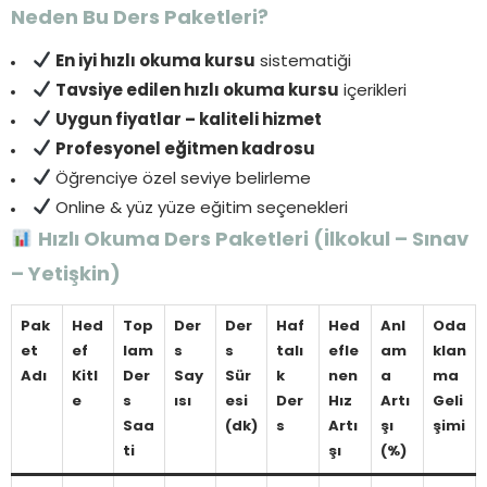
Neden Bu Ders Paketleri?
En iyi hızlı okuma kursu
sistematiği
Tavsiye edilen hızlı okuma kursu
içerikleri
Uygun fiyatlar – kaliteli hizmet
Profesyonel eğitmen kadrosu
Öğrenciye özel seviye belirleme
Online & yüz yüze eğitim seçenekleri
Hızlı Okuma Ders Paketleri (İlkokul – Sınav
– Yetişkin)
Pak
Hed
Top
Der
Der
Haf
Hed
Anl
Oda
et
ef
lam
s
s
talı
efle
am
klan
Adı
Kitl
Der
Say
Sür
k
nen
a
ma
e
s
ısı
esi
Der
Hız
Artı
Geli
Saa
(dk)
s
Artı
şı
şimi
ti
şı
(%)