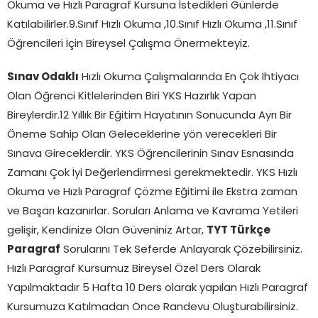
Okuma ve Hızlı Paragraf Kursuna İstedikleri Günlerde
Katılabilirler.9.Sınıf Hızlı Okuma ,10.Sınıf Hızlı Okuma ,11.Sınıf
Öğrencileri İçin Bireysel Çalışma Önermekteyiz.
Sınav Odaklı
Hızlı Okuma Çalışmalarında En Çok İhtiyacı
Olan Öğrenci Kitlelerinden Biri YKS Hazırlık Yapan
Bireylerdir.12 Yıllık Bir Eğitim Hayatının Sonucunda Ayrı Bir
Öneme Sahip Olan Geleceklerine yön verecekleri Bir
Sınava Gireceklerdir. YKS Öğrencilerinin Sınav Esnasında
Zamanı Çok İyi Değerlendirmesi gerekmektedir. YKS Hızlı
Okuma ve Hızlı Paragraf Çözme Eğitimi ile Ekstra zaman
ve Başarı kazanırlar. Soruları Anlama ve Kavrama Yetileri
gelişir, Kendinize Olan Güveniniz Artar,
TYT Türkçe
Paragraf
Sorularını Tek Seferde Anlayarak Çözebilirsiniz.
Hızlı Paragraf Kursumuz Bireysel Özel Ders Olarak
Yapılmaktadır 5 Hafta 10 Ders olarak yapılan Hızlı Paragraf
Kursumuza Katılmadan Önce Randevu Oluşturabilirsiniz.