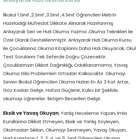
Anlayarak Hızlı Okuma Kursu
İlkokul 1.Sınıf ,2.Sınıf ,3.Sınıf ,4.Sınıf Öğrencileri Meb’in
Hazırladığı Müfredat Dikkate Alınarak Hazırlanmış
Anlayarak Seri ve Hızlı Okuma Yazma ,Okuma Teknikleri ile
Özel Olarak Desteklenmiştir. Anlayarak Hızlı Okuma Kursu
ile Çocuklarınız Okuma Kitaplarını Daha Hızlı Okuyacak, Okul
Test Sorularını Tek Seferde Doğru Çözecektir.
Çocuklarınızın Dikkat Dağınıklığı, Odaklanamama, Yavaş
Okuma Gibi Problemleri Ortadan Kalkacaktır. Okumayı
Seven İlkokul Öğrencileri Okuma Hızları En Az 3 Kat Artar,
Göz Kasları Gelişir, Hafıza Güçlenir, Kalıcı bir Şekilde
okumayı öğrenirler. İletişim Becerileri Gelişir.
Eksik ve Yavaş Okuyan
, Yanlış Heceleme Yapan, İmla
Kurallarına Dikkat Etmeyen, Eksik ve Yanlış Söyleyen,
Okumadan Sıkılan, Okumayı Sevmeyen, Yavaş Okuyan,
Harf Karıştıran 1. 2. 3. 4. ve 5. Sınıf Öğrencileri Okuma