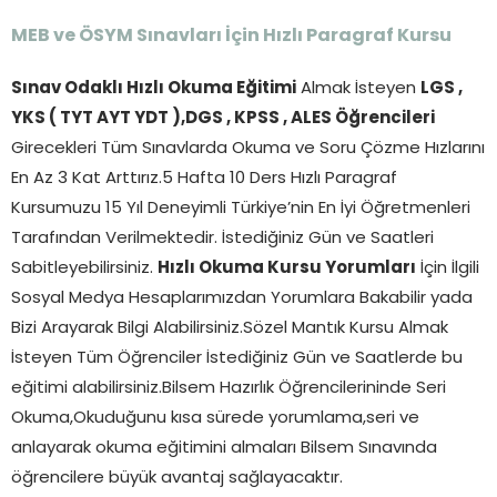
MEB ve ÖSYM Sınavları İçin Hızlı Paragraf Kursu
Sınav Odaklı Hızlı Okuma Eğitimi
Almak İsteyen
LGS ,
YKS ( TYT AYT YDT ),DGS , KPSS , ALES Öğrencileri
Girecekleri Tüm Sınavlarda Okuma ve Soru Çözme Hızlarını
En Az 3 Kat Arttırız.5 Hafta 10 Ders Hızlı Paragraf
Kursumuzu 15 Yıl Deneyimli Türkiye’nin En İyi Öğretmenleri
Tarafından Verilmektedir. İstediğiniz Gün ve Saatleri
Sabitleyebilirsiniz.
Hızlı Okuma Kursu Yorumları
İçin İlgili
Sosyal Medya Hesaplarımızdan Yorumlara Bakabilir yada
Bizi Arayarak Bilgi Alabilirsiniz.Sözel Mantık Kursu Almak
İsteyen Tüm Öğrenciler İstediğiniz Gün ve Saatlerde bu
eğitimi alabilirsiniz.Bilsem Hazırlık Öğrencilerininde Seri
Okuma,Okuduğunu kısa sürede yorumlama,seri ve
anlayarak okuma eğitimini almaları Bilsem Sınavında
öğrencilere büyük avantaj sağlayacaktır.