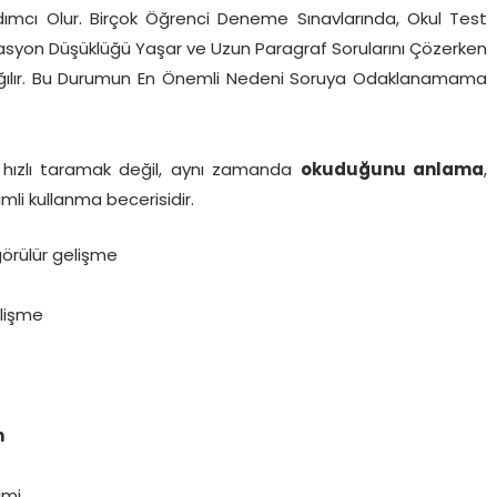
ımcı Olur. Birçok Öğrenci Deneme Sınavlarında, Okul Test
Motivasyon Düşüklüğü Yaşar ve Uzun Paragraf Sorularını Çözerken
z dağılır. Bu Durumun En Önemli Nedeni Soruya Odaklanamama
 hızlı taramak değil, aynı zamanda
okuduğunu anlama
,
li kullanma becerisidir.
örülür gelişme
elişme
m