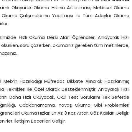
f Okuma Tekniği Dersleri 15 Yıl Deneyimli En İyi
Hızlı Okuma
amlı Okuyarak Okuma Hızının Arttırılması, Metinsel Okuma
zlı Okuma Çalışmalarının Yapılması ile Tüm Adaylar Okuma
rlar.
zimizde Hızlı Okuma Dersi Alan Öğrenciler, Anlayarak Hızlı
ap okurken, soru çözerken, okumanız gereken tüm metinlerde,
azsınız.
ncileri Meb’in Hazırladığı Müfredat Dikkate Alınarak Hazırlanmış
Teknikleri ile Özel Olarak Desteklenmiştir. Anlayarak Hızlı
rını Daha Hızlı Okuyacak, Okul Test Sorularını Tek Seferde
Dağınıklığı, Odaklanamama, Yavaş Okuma Gibi Problemleri
encileri Okuma Hızları En Az 3 Kat Artar, Göz Kasları Gelişir,
rler. İletişim Becerileri Gelişir.