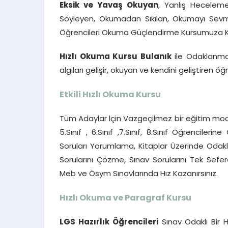
Eksik ve Yavaş Okuyan
, Yanlış Heceleme
Söyleyen, Okumadan Sıkılan, Okumayı Sevmey
Öğrencileri Okuma Güçlendirme Kursumuza Katı
Hızlı Okuma Kursu Bulanık
ile Odaklanma
algıları gelişir, okuyan ve kendini geliştiren öğ
Etkili Hızlı Okuma Kursu
Tüm Adaylar İçin Vazgeçilmez bir eğitim mode
5.Sınıf , 6.Sınıf ,7.Sınıf, 8.Sınıf Öğrencile
Soruları Yorumlama, Kitaplar Üzerinde Oda
Sorularını Çözme, Sınav Sorularını Tek Se
Meb ve Ösym Sınavlarında Hız Kazanırsınız.
Hızlı Okuma ve Paragraf Kursu
LGS Hazırlık Öğrencileri
Sınav Odaklı Bir H