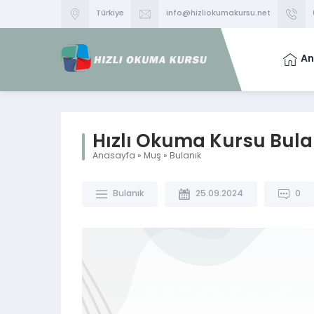
Türkiye
info@hizliokumakursu.net
An
Hızlı Okuma Kursu Bula
Anasayfa
»
Muş
»
Bulanık
Bulanık
25.09.2024
0