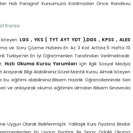
pılan Hızlı Paragraf Kursumuza Katılmadan Önce Randevu
af Kursu
İsteyen
LGS , YKS ( TYT AYT YDT ),DGS , KPSS , ALES
a ve Soru Çözme Hızlarını En Az 3 Kat Arttırız.5 Hafta 10
li Türkiye’nin En İyi Öğretmenleri Tarafından Verilmektedir.
iz.
Hızlı Okuma Kursu Yorumları
İçin İlgili Sosyal Medya
 Arayarak Bilgi Alabilirsiniz.Sözel Mantık Kursu Almak İsteyen
u eğitimi alabilirsiniz.Bilsem Hazırlık Öğrencilerininde Seri
i ve anlayarak okuma eğitimini almaları Bilsem Sınavında
ne Uygun Olarak Belirlenmiştir. Yaklaşık Kurs Fiyatına Birebir
 Öğretmenlerden En Uygun Fiyatlar İle Sınav Odaklı Okuma