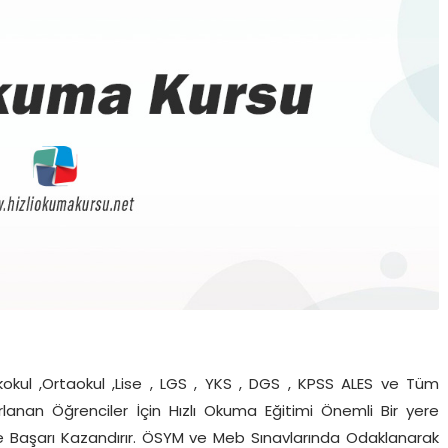
okul ,Ortaokul ,Lise , LGS , YKS , DGS , KPSS ALES ve Tüm
zırlanan Öğrenciler İçin Hızlı Okuma Eğitimi Önemli Bir yere
 ve Başarı Kazandırır. ÖSYM ve Meb Sınavlarında Odaklanarak