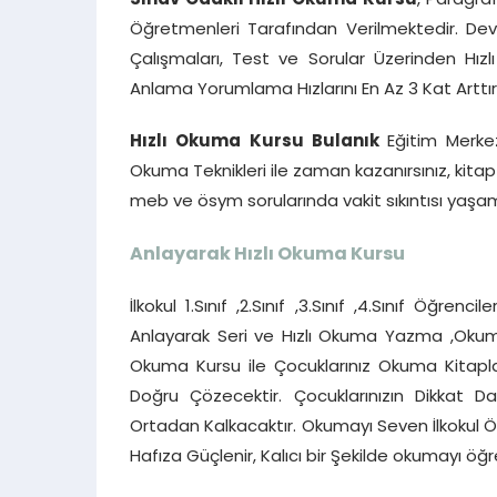
Sınav Odaklı Hızlı Okuma Kursu
, Paragra
Öğretmenleri Tarafından Verilmektedir. Dev
Çalışmaları, Test ve Sorular Üzerinden Hı
Anlama Yorumlama Hızlarını En Az 3 Kat Arttırı
Hızlı Okuma Kursu Bulanık
Eğitim Merke
Okuma Teknikleri ile zaman kazanırsınız, kit
meb ve ösym sorularında vakit sıkıntısı yaşam
Anlayarak Hızlı Okuma Kursu
İlkokul 1.Sınıf ,2.Sınıf ,3.Sınıf ,4.Sınıf Öğre
Anlayarak Seri ve Hızlı Okuma Yazma ,Okuma 
Okuma Kursu ile Çocuklarınız Okuma Kitapla
Doğru Çözecektir. Çocuklarınızın Dikkat 
Ortadan Kalkacaktır. Okumayı Seven İlkokul Öğr
Hafıza Güçlenir, Kalıcı bir Şekilde okumayı öğreni