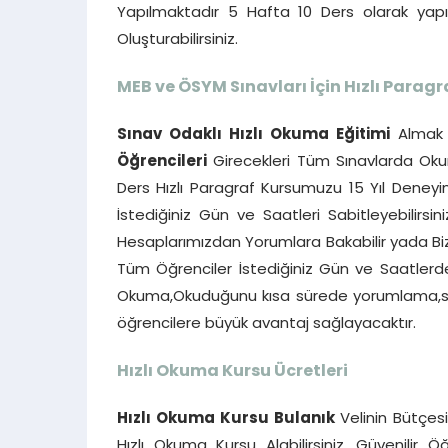
Yapılmaktadır 5 Hafta 10 Ders olarak ya
Oluşturabilirsiniz.
MEB ve ÖSYM Sınavları İçin Hızlı Paragr
Sınav Odaklı Hızlı Okuma Eğitimi
Almak 
Öğrencileri
Girecekleri Tüm Sınavlarda Okum
Ders Hızlı Paragraf Kursumuzu 15 Yıl Deneyim
İstediğiniz Gün ve Saatleri Sabitleyebilirsin
Hesaplarımızdan Yorumlara Bakabilir yada Bizi
Tüm Öğrenciler İstediğiniz Gün ve Saatlerde b
Okuma,Okuduğunu kısa sürede yorumlama,ser
öğrencilere büyük avantaj sağlayacaktır.
Hızlı Okuma Kursu Ücretleri
Hızlı Okuma Kursu Bulanık
Velinin Bütçesi
Hızlı Okuma Kursu Alabilirsiniz. Güvenilir