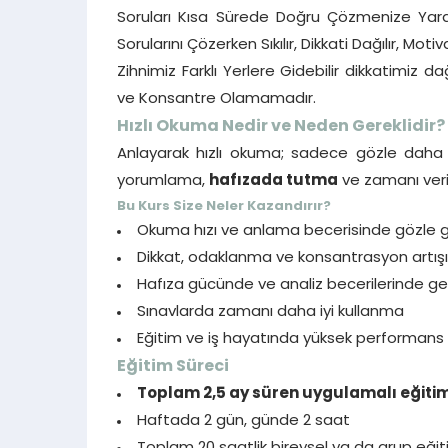
Soruları Kısa Sürede Doğru Çözmenize Yard
Sorularını Çözerken Sıkılır, Dikkati Dağılır, 
Zihnimiz Farklı Yerlere Gidebilir dikkatimi
ve Konsantre Olamamadır.
Hızlı Okuma Nedir ve Neden Gereklidir?
Anlayarak hızlı okuma; sadece gözle daha
yorumlama,
hafızada tutma
ve zamanı verim
Bu Kurs Size Neler Kazandırır?
Okuma hızı ve anlama becerisinde gözle g
Dikkat, odaklanma ve konsantrasyon artışı
Hafıza gücünde ve analiz becerilerinde g
Sınavlarda zamanı daha iyi kullanma
Eğitim ve iş hayatında yüksek performans
Eğitim Süreci
Toplam 2,5 ay süren uygulamalı eğiti
Haftada 2 gün, günde 2 saat