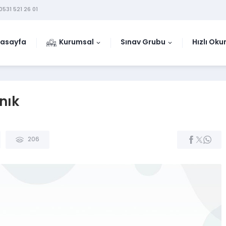
0531 521 26 01
asayfa
Kurumsal
Sınav Grubu
Hızlı Ok
nık
206