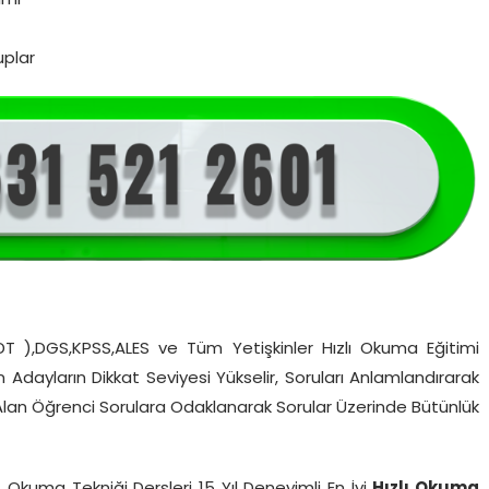
imi
uplar
YDT ),DGS,KPSS,ALES ve Tüm Yetişkinler Hızlı Okuma Eğitimi
en Adayların Dikkat Seviyesi Yükselir, Soruları Anlamlandırarak
 Alan Öğrenci Sorulara Odaklanarak Sorular Üzerinde Bütünlük