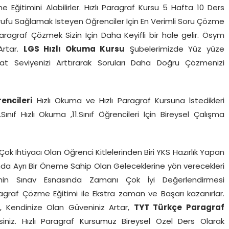
Eğitimini Alabilirler. Hızlı Paragraf Kursu 5 Hafta 10 Ders
ufu Sağlamak İsteyen Öğrenciler İçin En Verimli Soru Çözme
Paragraf Çözmek Sizin İçin Daha Keyifli bir hale gelir. Ösym
Artar.
LGS Hızlı Okuma Kursu
Şubelerimizde Yüz yüze
kat Seviyenizi Arttırarak Soruları Daha Doğru Çözmenizi
rencileri
Hızlı Okuma ve Hızlı Paragraf Kursuna İstedikleri
0.Sınıf Hızlı Okuma ,11.Sınıf Öğrencileri İçin Bireysel Çalışma
ok İhtiyacı Olan Öğrenci Kitlelerinden Biri YKS Hazırlık Yapan
ucunda Ayrı Bir Öneme Sahip Olan Geleceklerine yön verecekleri
rinin Sınav Esnasında Zamanı Çok İyi Değerlendirmesi
agraf Çözme Eğitimi ile Ekstra zaman ve Başarı kazanırlar.
r, Kendinize Olan Güveniniz Artar,
TYT Türkçe Paragraf
siniz. Hızlı Paragraf Kursumuz Bireysel Özel Ders Olarak