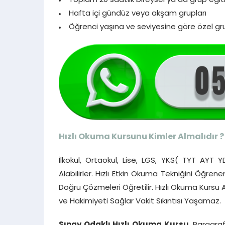
Toplam 20 saatlik bireysel ya da grup eğit
Hafta içi gündüz veya akşam grupları
Öğrenci yaşına ve seviyesine göre özel gr
Hızlı Okuma Kursunu Kimler Almalıdır ?
İlkokul, Ortaokul, Lise, LGS, YKS( TYT AYT 
Alabilirler. Hızlı Etkin Okuma Tekniğini Öğren
Doğru Çözmeleri Öğretilir. Hızlı Okuma Kursu
ve Hakimiyeti Sağlar Vakit Sıkıntısı Yaşamaz.