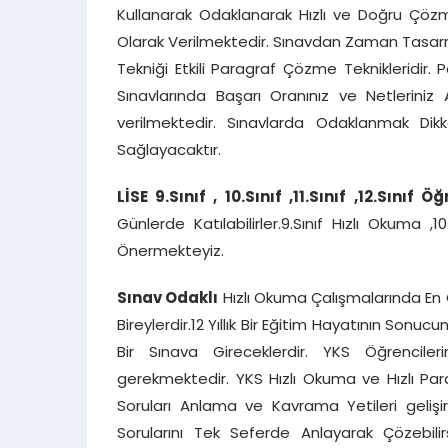
Kullanarak Odaklanarak Hızlı ve Doğru Çözme 
Olarak Verilmektedir. Sınavdan Zaman Tasarr
Tekniği Etkili Paragraf Çözme Teknikleridir. 
Sınavlarında Başarı Oranınız ve Netleriniz 
verilmektedir. Sınavlarda Odaklanmak Dik
Sağlayacaktır.
LİSE 9.Sınıf , 10.Sınıf ,11.Sınıf
,12.Sınıf Öğ
Günlerde Katılabilirler.9.Sınıf Hızlı Okuma ,1
Önermekteyiz.
Sınav Odaklı
Hızlı Okuma Çalışmalarında En Ç
Bireylerdir.12 Yıllık Bir Eğitim Hayatının Son
Bir Sınava Gireceklerdir. YKS Öğrencile
gerekmektedir. YKS Hızlı Okuma ve Hızlı Par
Soruları Anlama ve Kavrama Yetileri gelişi
Sorularını Tek Seferde Anlayarak Çözebilir