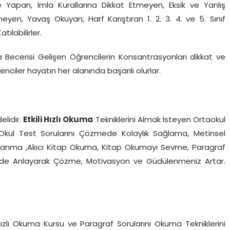
 Yapan, İmla Kurallarına Dikkat Etmeyen, Eksik ve Yanlış
en, Yavaş Okuyan, Harf Karıştıran 1. 2. 3. 4. ve 5. Sınıf
labilirler.
 Becerisi Gelişen Öğrencilerin Konsantrasyonları dikkat ve
renciler hayatın her alanında başarılı olurlar.
lidir.
Etkili Hızlı Okuma
Tekniklerini Almak İsteyen Ortaokul
rine Okul Test Sorularını Çözmede Kolaylık Sağlama, Metinsel
klanma ,Akıcı Kitap Okuma, Kitap Okumayı Sevme, Paragraf
ferde Anlayarak Çözme, Motivasyon ve Güdülenmeniz Artar.
ızlı Okuma Kursu ve Paragraf Sorularını Okuma Tekniklerini