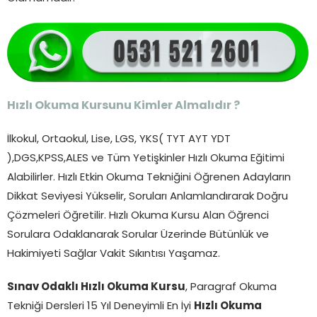
Hızlı Okuma Kursunu Kimler Almalıdır ?
İlkokul, Ortaokul, Lise, LGS, YKS( TYT AYT YDT
),DGS,KPSS,ALES ve Tüm Yetişkinler Hızlı Okuma Eğitimi
Alabilirler. Hızlı Etkin Okuma Tekniğini Öğrenen Adayların
Dikkat Seviyesi Yükselir, Soruları Anlamlandırarak Doğru
Çözmeleri Öğretilir. Hızlı Okuma Kursu Alan Öğrenci
Sorulara Odaklanarak Sorular Üzerinde Bütünlük ve
Hakimiyeti Sağlar Vakit Sıkıntısı Yaşamaz.
Sınav Odaklı Hızlı Okuma Kursu
, Paragraf Okuma
Tekniği Dersleri 15 Yıl Deneyimli En İyi
Hızlı Okuma