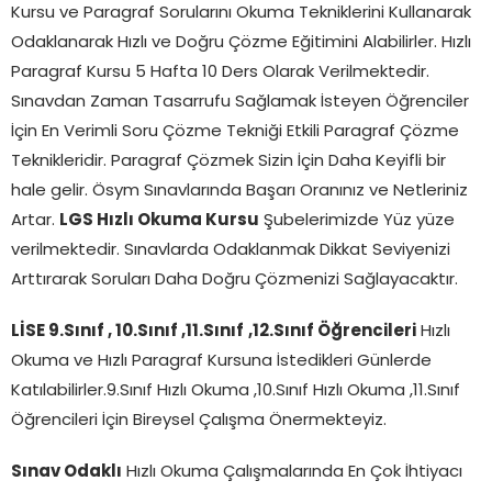
Kursu ve Paragraf Sorularını Okuma Tekniklerini Kullanarak
Odaklanarak Hızlı ve Doğru Çözme Eğitimini Alabilirler. Hızlı
Paragraf Kursu 5 Hafta 10 Ders Olarak Verilmektedir.
Sınavdan Zaman Tasarrufu Sağlamak İsteyen Öğrenciler
İçin En Verimli Soru Çözme Tekniği Etkili Paragraf Çözme
Teknikleridir. Paragraf Çözmek Sizin İçin Daha Keyifli bir
hale gelir. Ösym Sınavlarında Başarı Oranınız ve Netleriniz
Artar.
LGS Hızlı Okuma Kursu
Şubelerimizde Yüz yüze
verilmektedir. Sınavlarda Odaklanmak Dikkat Seviyenizi
Arttırarak Soruları Daha Doğru Çözmenizi Sağlayacaktır.
LİSE 9.Sınıf , 10.Sınıf ,11.Sınıf
,12.Sınıf Öğrencileri
Hızlı
Okuma ve Hızlı Paragraf Kursuna İstedikleri Günlerde
Katılabilirler.9.Sınıf Hızlı Okuma ,10.Sınıf Hızlı Okuma ,11.Sınıf
Öğrencileri İçin Bireysel Çalışma Önermekteyiz.
Sınav Odaklı
Hızlı Okuma Çalışmalarında En Çok İhtiyacı