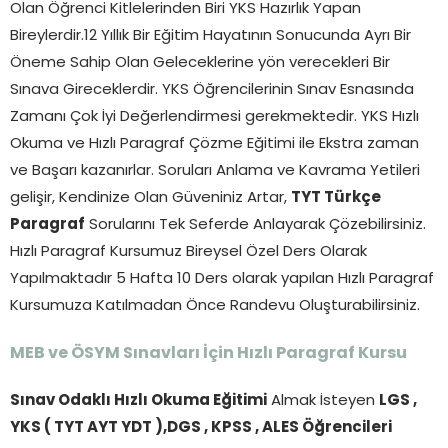
Olan Öğrenci Kitlelerinden Biri YKS Hazırlık Yapan
Bireylerdir.12 Yıllık Bir Eğitim Hayatının Sonucunda Ayrı Bir
Öneme Sahip Olan Geleceklerine yön verecekleri Bir
Sınava Gireceklerdir. YKS Öğrencilerinin Sınav Esnasında
Zamanı Çok İyi Değerlendirmesi gerekmektedir. YKS Hızlı
Okuma ve Hızlı Paragraf Çözme Eğitimi ile Ekstra zaman
ve Başarı kazanırlar. Soruları Anlama ve Kavrama Yetileri
gelişir, Kendinize Olan Güveniniz Artar,
TYT Türkçe
Paragraf
Sorularını Tek Seferde Anlayarak Çözebilirsiniz.
Hızlı Paragraf Kursumuz Bireysel Özel Ders Olarak
Yapılmaktadır 5 Hafta 10 Ders olarak yapılan Hızlı Paragraf
Kursumuza Katılmadan Önce Randevu Oluşturabilirsiniz.
MEB ve ÖSYM Sınavları İçin Hızlı Paragraf Kursu
Sınav Odaklı Hızlı Okuma Eğitimi
Almak İsteyen
LGS ,
YKS ( TYT AYT YDT ),DGS , KPSS , ALES Öğrencileri