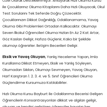
Özel Olarak Desteklenmiştir. Anlayarak Hızlı Okuma Kursu
ile Çocuklarınız Okuma Kitaplarını Daha Hızlı Okuyacak, Okul
Test Sorularını Tek Seferde Doğru Çözecektir.
Çocuklarınızın Dikkat Dağınıklığı, Odaklanamama, Yavaş
Okuma Gibi Problemleri Ortadan Kalkacaktır. Okumayı
Seven İlkokul Öğrencileri Okuma Hızları En Az 2 Kat Artar,
Göz Kasları Gelişir, Hafıza Güçlenir, Kalıcı bir Şekilde
okumayı öğrenirler. İletişim Becerileri Gelişir.
Eksik ve Yavaş Okuyan
, Yanlış Heceleme Yapan, İmla
Kurallarına Dikkat Etmeyen, Eksik ve Yanlış Söyleyen,
Okumadan Sıkılan, Okumayı Sevmeyen, Yavaş Okuyan,
Harf Karıştıran 1. 2. 3. 4. ve 5. Sınıf Öğrencileri Okuma
Güçlendirme Kursumuza Katılabilirler.
Hızlı Okuma Kursu Bayburt ile Odaklanma Becerisi Gelişen
Öğrencilerin Konsantrasyonları dikkat ve algıları gelişir,