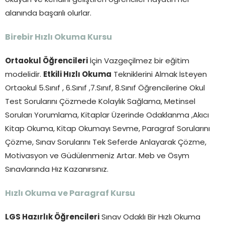
okuyan ve kendini geliştiren öğrenciler hayatın her
alanında başarılı olurlar.
Birebir Hızlı Okuma Kursu
Ortaokul Öğrencileri
İçin Vazgeçilmez bir eğitim
modelidir.
Etkili Hızlı Okuma
Tekniklerini Almak İsteyen
Ortaokul 5.Sınıf , 6.Sınıf ,7.Sınıf, 8.Sınıf Öğrencilerine Okul
Test Sorularını Çözmede Kolaylık Sağlama, Metinsel
Soruları Yorumlama, Kitaplar Üzerinde Odaklanma ,Akıcı
Kitap Okuma, Kitap Okumayı Sevme, Paragraf Sorularını
Çözme, Sınav Sorularını Tek Seferde Anlayarak Çözme,
Motivasyon ve Güdülenmeniz Artar. Meb ve Ösym
Sınavlarında Hız Kazanırsınız.
Hızlı Okuma ve Paragraf Kursu
LGS Hazırlık Öğrencileri
Sınav Odaklı Bir Hızlı Okuma