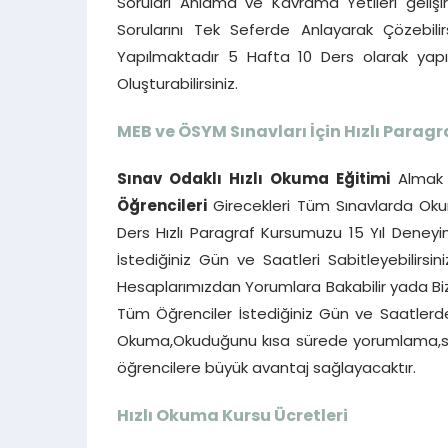
Soruları Anlama ve Kavrama Yetileri gelişi
Sorularını Tek Seferde Anlayarak Çözebilir
Yapılmaktadır 5 Hafta 10 Ders olarak ya
Oluşturabilirsiniz.
MEB ve ÖSYM Sınavları İçin Hızlı Paragr
Sınav Odaklı Hızlı Okuma Eğitimi
Almak 
Öğrencileri
Girecekleri Tüm Sınavlarda Okum
Ders Hızlı Paragraf Kursumuzu 15 Yıl Deneyim
İstediğiniz Gün ve Saatleri Sabitleyebilirsin
Hesaplarımızdan Yorumlara Bakabilir yada Bizi
Tüm Öğrenciler İstediğiniz Gün ve Saatlerde b
Okuma,Okuduğunu kısa sürede yorumlama,ser
öğrencilere büyük avantaj sağlayacaktır.
Hızlı Okuma Kursu Ücretleri