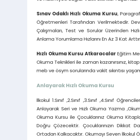
Sınav Odaklı Hızlı Okuma Kursu
, Paragra
Öğretmenleri Tarafından Verilmektedir. Dev
Çalışmaları, Test ve Sorular Üzerinden Hı
Anlama Yorumlama Hızlarını En Az 3 Kat Arttırı
Hızlı Okuma Kursu Atkaracalar
Eğitim Me
Okuma Teknikleri ile zaman kazanırsınız, kit
meb ve ösym sorularında vakit sıkıntısı yaşam
Anlayarak Hızlı Okuma Kursu
İlkokul 1.Sınıf ,2.Sınıf ,3.Sınıf ,4.Sınıf Öğre
Anlayarak Seri ve Hızlı Okuma Yazma ,Okuma 
Okuma Kursu ile Çocuklarınız Okuma Kitapla
Doğru Çözecektir. Çocuklarınızın Dikkat 
Ortadan Kalkacaktır. Okumayı Seven İlkokul Öğr