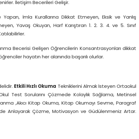
rler. İletişim Becerileri Gelişir.
 Yapan, İmla Kurallarına Dikkat Etmeyen, Eksik ve Yanlış
en, Yavaş Okuyan, Harf Karıştıran 1. 2. 3. 4. ve 5. Sınıf
labilirler.
anma Becerisi Gelişen Öğrencilerin Konsantrasyonları dikkat
 öğrenciler hayatın her alanında başarılı olurlar.
lidir.
Etkili Hızlı Okuma
Tekniklerini Almak İsteyen Ortaokul
rine Okul Test Sorularını Çözmede Kolaylık Sağlama, Metinsel
klanma ,Akıcı Kitap Okuma, Kitap Okumayı Sevme, Paragraf
ferde Anlayarak Çözme, Motivasyon ve Güdülenmeniz Artar.