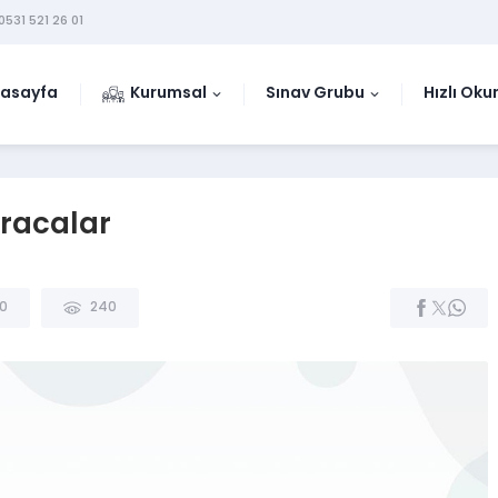
0531 521 26 01
asayfa
Kurumsal
Sınav Grubu
Hızlı Ok
racalar
0
240