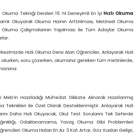
f Okuma Tekniği Dersleri 15 Yıl Deneyimli En İyi
Hızlı Okuma
amlı Okuyarak Okuma Hızının Arttırılması, Metinsel Okuma
zlı Okuma Çalışmalarının Yapılması ile Tüm Adaylar Okuma
rlar.
rkezimizde Hızlı Okuma Dersi Alan Öğrenciler, Anlayarak Hızlı
ap okurken, soru çözerken, okumanız gereken tüm metinlerde,
azsınız.
ncileri Meb’in Hazırladığı Müfredat Dikkate Alınarak Hazırlanmış
Teknikleri ile Özel Olarak Desteklenmiştir. Anlayarak Hızlı
rını Daha Hızlı Okuyacak, Okul Test Sorularını Tek Seferde
Dağınıklığı, Odaklanamama, Yavaş Okuma Gibi Problemleri
encileri Okuma Hızları En Az 3 Kat Artar, Göz Kasları Gelişir,