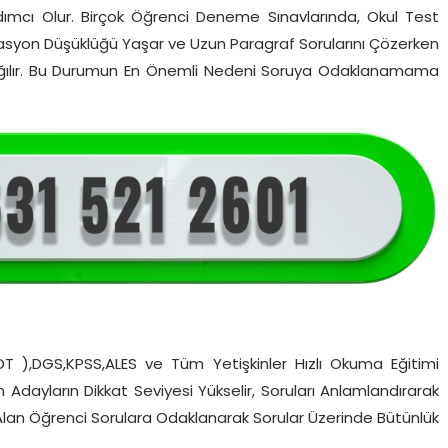
ımcı Olur. Birçok Öğrenci Deneme Sınavlarında, Okul Test
Motivasyon Düşüklüğü Yaşar ve Uzun Paragraf Sorularını Çözerken
z dağılır. Bu Durumun En Önemli Nedeni Soruya Odaklanamama
YDT ),DGS,KPSS,ALES ve Tüm Yetişkinler Hızlı Okuma Eğitimi
en Adayların Dikkat Seviyesi Yükselir, Soruları Anlamlandırarak
 Alan Öğrenci Sorulara Odaklanarak Sorular Üzerinde Bütünlük