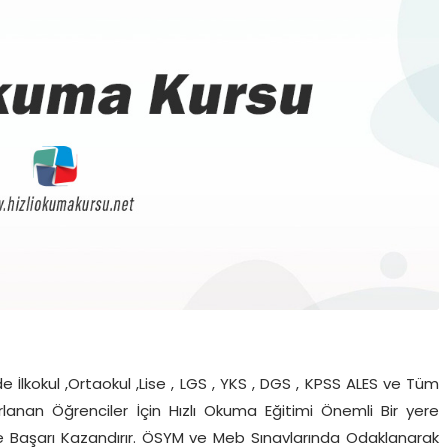
 İlkokul ,Ortaokul ,Lise , LGS , YKS , DGS , KPSS ALES ve Tüm
zırlanan Öğrenciler İçin Hızlı Okuma Eğitimi Önemli Bir yere
 ve Başarı Kazandırır. ÖSYM ve Meb Sınavlarında Odaklanarak