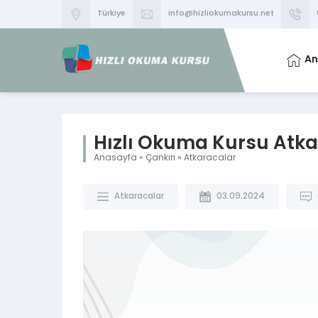
Türkiye
info@hizliokumakursu.net
An
Hızlı Okuma Kursu Atka
Anasayfa
»
Çankırı
»
Atkaracalar
Atkaracalar
03.09.2024