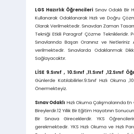
LGS Hazırlık Öğrencileri
Sınav Odaklı Bir H
Kullanarak Odaklanarak Hızlı ve Doğru Çözme 
Olarak Verilmektedir. Sınavdan Zaman Tasarr
Tekniği Etkili Paragraf Çözme Teknikleridir. 
Sınavlarında Başarı Oranınız ve Netleriniz 
verilmektedir. Sınavlarda Odaklanmak Dik
Sağlayacaktır.
LİSE 9.Sınıf , 10.Sınıf ,11.Sınıf
,12.Sınıf Öğ
Günlerde Katılabilirler.9.Sınıf Hızlı Okuma ,1
Önermekteyiz.
Sınav Odaklı
Hızlı Okuma Çalışmalarında En Ç
Bireylerdir.12 Yıllık Bir Eğitim Hayatının Son
Bir Sınava Gireceklerdir. YKS Öğrencile
gerekmektedir. YKS Hızlı Okuma ve Hızlı Par