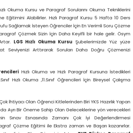
ızlı Okuma Kursu ve Paragraf Sorularını Okuma Tekniklerini
Eğitimini Alabilirler. Hızlı Paragraf Kursu 5 Hafta 10 Ders
ufu Sağlamak İsteyen Öğrenciler İçin En Verimli Soru Çözme
Paragraf Çözmek Sizin İçin Daha Keyifli bir hale gelir. Ösym
Artar.
LGS Hızlı Okuma Kursu
Şubelerimizde Yüz yüze
kat Seviyenizi Arttırarak Soruları Daha Doğru Çözmenizi
rencileri
Hızlı Okuma ve Hızlı Paragraf Kursuna İstedikleri
0.Sınıf Hızlı Okuma ,11.Sınıf Öğrencileri İçin Bireysel Çalışma
ok İhtiyacı Olan Öğrenci Kitlelerinden Biri YKS Hazırlık Yapan
ucunda Ayrı Bir Öneme Sahip Olan Geleceklerine yön verecekleri
rinin Sınav Esnasında Zamanı Çok İyi Değerlendirmesi
agraf Çözme Eğitimi ile Ekstra zaman ve Başarı kazanırlar.