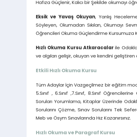
Hafıza Güçlenir, Kalıcı bir Şekilde okumayı öğreni
Eksik ve Yavaş Okuyan
, Yanlış Heceleme
Söyleyen, Okumadan Sıkılan, Okumayı Sevmey
Öğrencileri Okuma Güçlendirme Kursumuza Katı
Hızlı Okuma Kursu Atkaracalar
ile Odakl
ve algıları gelişir, okuyan ve kendini geliştiren
Etkili Hızlı Okuma Kursu
Tüm Adaylar İçin Vazgeçilmez bir eğitim mode
5.Sınıf , 6.Sınıf ,7.Sınıf, 8.Sınıf Öğrencile
Soruları Yorumlama, Kitaplar Üzerinde Oda
Sorularını Çözme, Sınav Sorularını Tek Se
Meb ve Ösym Sınavlarında Hız Kazanırsınız.
Hızlı Okuma ve Paragraf Kursu