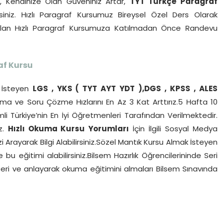
r, Kendinize Olan Güveniniz Artar,
TYT Türkçe Paragraf
siniz. Hızlı Paragraf Kursumuz Bireysel Özel Ders Olarak
pılan Hızlı Paragraf Kursumuza Katılmadan Önce Randevu
af Kursu
İsteyen
LGS , YKS ( TYT AYT YDT ),DGS , KPSS , ALES
a ve Soru Çözme Hızlarını En Az 3 Kat Arttırız.5 Hafta 10
li Türkiye’nin En İyi Öğretmenleri Tarafından Verilmektedir.
iz.
Hızlı Okuma Kursu Yorumları
İçin İlgili Sosyal Medya
 Arayarak Bilgi Alabilirsiniz.Sözel Mantık Kursu Almak İsteyen
u eğitimi alabilirsiniz.Bilsem Hazırlık Öğrencilerininde Seri
i ve anlayarak okuma eğitimini almaları Bilsem Sınavında