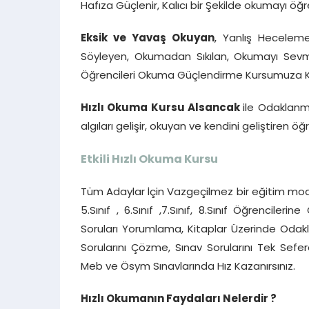
Hafıza Güçlenir, Kalıcı bir Şekilde okumayı öğreni
Eksik ve Yavaş Okuyan
, Yanlış Heceleme
Söyleyen, Okumadan Sıkılan, Okumayı Sevmey
Öğrencileri Okuma Güçlendirme Kursumuza Katı
Hızlı Okuma Kursu Alsancak
ile Odaklanm
algıları gelişir, okuyan ve kendini geliştiren öğ
Etkili Hızlı Okuma Kursu
Tüm Adaylar İçin Vazgeçilmez bir eğitim mode
5.Sınıf , 6.Sınıf ,7.Sınıf, 8.Sınıf Öğrencile
Soruları Yorumlama, Kitaplar Üzerinde Oda
Sorularını Çözme, Sınav Sorularını Tek Se
Meb ve Ösym Sınavlarında Hız Kazanırsınız.
Hızlı Okumanın Faydaları Nelerdir ?