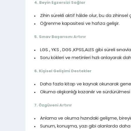
4.
Beyin Egzersizi Sağlar
Zihin sürekli aktif hâlde olur, bu da zihinsel çe
Öğrenme kapasitesi ve hafıza gelişir.
5.
Sınav Başarısını Artırır
LGS , YKS , DGS ,KPSS,ALES gibi süreli sınav
Soru kökleri ve metinleri hızlı anlayarak da
6.
Kişisel Gelişimi Destekler
Daha fazla kitap ve kaynak okunarak genel 
Okuma alışkanlığı kazanılır ve sürdürülmesi 
7.
Özgüveni Artırır
Anlama ve okuma hızındaki gelişme, bireyin 
Sunum, konuşma, yazı gibi alanlarda daha d