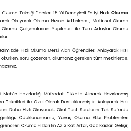
f Okuma Tekniği Dersleri 15 Yıl Deneyimli En İyi
Hızlı Okuma
amlı Okuyarak Okuma Hızının Arttırılması, Metinsel Okuma
zlı Okuma Çalışmalarının Yapılması ile Tüm Adaylar Okuma
rlar.
ezimizde Hızlı Okuma Dersi Alan Öğrenciler, Anlayarak Hızlı
ap okurken, soru çözerken, okumanız gereken tüm metinlerde,
azsınız.
ncileri Meb’in Hazırladığı Müfredat Dikkate Alınarak Hazırlanmış
Teknikleri ile Özel Olarak Desteklenmiştir. Anlayarak Hızlı
rını Daha Hızlı Okuyacak, Okul Test Sorularını Tek Seferde
Dağınıklığı, Odaklanamama, Yavaş Okuma Gibi Problemleri
encileri Okuma Hızları En Az 3 Kat Artar, Göz Kasları Gelişir,