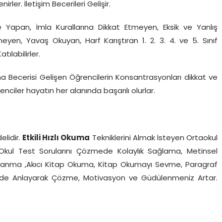
rler. İletişim Becerileri Gelişir.
 Yapan, İmla Kurallarına Dikkat Etmeyen, Eksik ve Yanlış
en, Yavaş Okuyan, Harf Karıştıran 1. 2. 3. 4. ve 5. Sınıf
labilirler.
a Becerisi Gelişen Öğrencilerin Konsantrasyonları dikkat ve
renciler hayatın her alanında başarılı olurlar.
lidir.
Etkili Hızlı Okuma
Tekniklerini Almak İsteyen Ortaokul
rine Okul Test Sorularını Çözmede Kolaylık Sağlama, Metinsel
klanma ,Akıcı Kitap Okuma, Kitap Okumayı Sevme, Paragraf
ferde Anlayarak Çözme, Motivasyon ve Güdülenmeniz Artar.