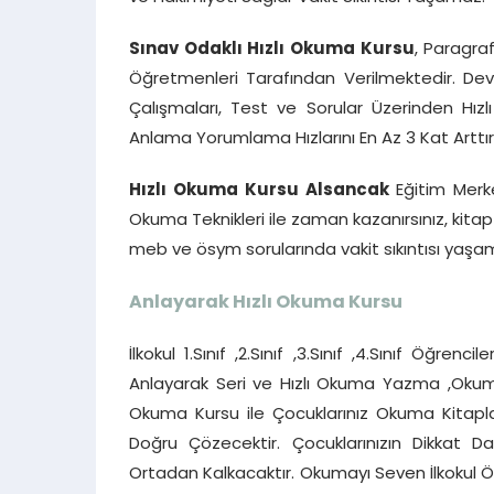
Sınav Odaklı Hızlı Okuma Kursu
, Paragra
Öğretmenleri Tarafından Verilmektedir. Dev
Çalışmaları, Test ve Sorular Üzerinden Hı
Anlama Yorumlama Hızlarını En Az 3 Kat Arttırı
Hızlı Okuma Kursu Alsancak
Eğitim Merk
Okuma Teknikleri ile zaman kazanırsınız, kit
meb ve ösym sorularında vakit sıkıntısı yaşam
Anlayarak Hızlı Okuma Kursu
İlkokul 1.Sınıf ,2.Sınıf ,3.Sınıf ,4.Sınıf Öğre
Anlayarak Seri ve Hızlı Okuma Yazma ,Okuma 
Okuma Kursu ile Çocuklarınız Okuma Kitapla
Doğru Çözecektir. Çocuklarınızın Dikkat 
Ortadan Kalkacaktır. Okumayı Seven İlkokul Öğr