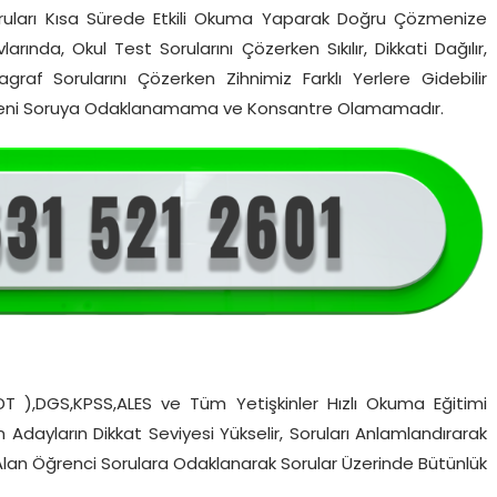
uları Kısa Sürede Etkili Okuma Yaparak Doğru Çözmenize
ında, Okul Test Sorularını Çözerken Sıkılır, Dikkati Dağılır,
af Sorularını Çözerken Zihnimiz Farklı Yerlere Gidebilir
Nedeni Soruya Odaklanamama ve Konsantre Olamamadır.
YDT ),DGS,KPSS,ALES ve Tüm Yetişkinler Hızlı Okuma Eğitimi
en Adayların Dikkat Seviyesi Yükselir, Soruları Anlamlandırarak
 Alan Öğrenci Sorulara Odaklanarak Sorular Üzerinde Bütünlük