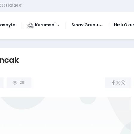
0531 521 26 01
asayfa
Kurumsal
Sınav Grubu
Hızlı Ok
ancak
291