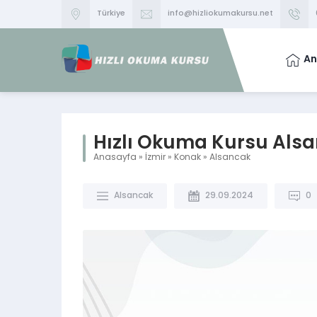
Türkiye
info@hizliokumakursu.net
An
Hızlı Okuma Kursu Als
Anasayfa
»
İzmir
»
Konak
»
Alsancak
Alsancak
29.09.2024
0