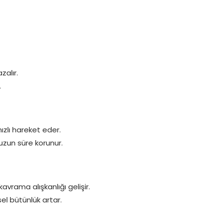
zalır.
.
hızlı hareket eder.
uzun süre korunur.
vrama alışkanlığı gelişir.
el bütünlük artar.