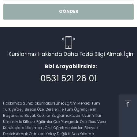
Kurslarımız Hakkında Daha Fazla Bilgi Almak İçin
Bizi Arayabilirsiniz:
0531 521 26 01
Müşteri Temsilcisi
Hakkımızda , hızlıokumakursunet Eğitim Merkezi Tüm
Türkiye'de , Birebir Özel Dersleri İle Tüm Öğrencilerin
Başarısına Büyük Katkılar Sağlamaktadır. Uzun Yıllar
Ülkemizde Kitlesel Eğitimler Çok Yaygındı. Özel Ders Veren
Kuruluşlara Ulaşmak , Özel Öğretmenlerden Bireysel
Cevap Yaz
Destek Almak Oldukça Kolay Değildi. Son Yıllarda