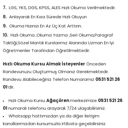
LGS, YKS, DGS, KPSS, ALES Hızlı Okuma Verilmektedir.
Anlayarak En Kısa Sürede Hızlı Okuyun
Okuma Hızınızı En Az Üç Kat Arttırın.
Hızlı Okuma ,Okuma Yazma ,Seri Okuma,Paragraf
Taktiği,Sözel Mantık Kurslarımız Alanında Uzman En İyi
Öğretmenler Tarafından Öğretilmektedir.
Hızlı Okuma Kursu Almak İsteyenler
Önceden
Randevunuzu Oluşturmuş Olmanız Gerekmektedir.
Randevu Alabileceğiniz Telefon Numaramız
0531 521 26
01
‘dir.
Hızlı Okuma Kursu
Ağaçören
merkezimize
0531 521 26
01
numaralı telefonu arayarak 7/24 ulaşabilirsiniz.
Whatsapp hattımızdan ya da diğer iletişim
kanallarımızdan kursumuzla irtibata geçebilirsiniz.