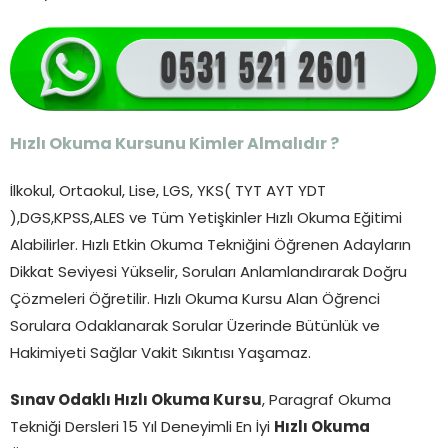
Hızlı Okuma Kursunu Kimler Almalıdır ?
İlkokul, Ortaokul, Lise, LGS, YKS( TYT AYT YDT
),DGS,KPSS,ALES ve Tüm Yetişkinler Hızlı Okuma Eğitimi
Alabilirler. Hızlı Etkin Okuma Tekniğini Öğrenen Adayların
Dikkat Seviyesi Yükselir, Soruları Anlamlandırarak Doğru
Çözmeleri Öğretilir. Hızlı Okuma Kursu Alan Öğrenci
Sorulara Odaklanarak Sorular Üzerinde Bütünlük ve
Hakimiyeti Sağlar Vakit Sıkıntısı Yaşamaz.
Sınav Odaklı Hızlı Okuma Kursu
, Paragraf Okuma
Tekniği Dersleri 15 Yıl Deneyimli En İyi
Hızlı Okuma