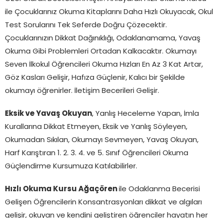
ile Çocuklarınız Okuma Kitaplarını Daha Hızlı Okuyacak, Okul
Test Sorularını Tek Seferde Doğru Çözecektir.
Çocuklarınızın Dikkat Dağınıklığı, Odaklanamama, Yavaş
Okuma Gibi Problemleri Ortadan Kalkacaktır. Okumayı
Seven İlkokul Öğrencileri Okuma Hızları En Az 3 Kat Artar,
Göz Kasları Gelişir, Hafıza Güçlenir, Kalıcı bir Şekilde
okumayı öğrenirler. İletişim Becerileri Gelişir.
Eksik ve Yavaş Okuyan
, Yanlış Heceleme Yapan, İmla
Kurallarına Dikkat Etmeyen, Eksik ve Yanlış Söyleyen,
Okumadan Sıkılan, Okumayı Sevmeyen, Yavaş Okuyan,
Harf Karıştıran 1. 2. 3. 4. ve 5. Sınıf Öğrencileri Okuma
Güçlendirme Kursumuza Katılabilirler.
Hızlı Okuma Kursu Ağaçören
ile Odaklanma Becerisi
Gelişen Öğrencilerin Konsantrasyonları dikkat ve algıları
gelişir, okuyan ve kendini geliştiren öğrenciler hayatın her