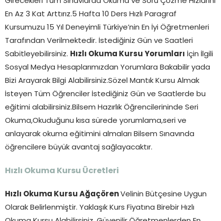
Girecekleri Tüm Sınavlarda Okuma ve Soru Çözme Hızlarını
En Az 3 Kat Arttırız.5 Hafta 10 Ders Hızlı Paragraf
Kursumuzu 15 Yıl Deneyimli Türkiye’nin En İyi Öğretmenleri
Tarafından Verilmektedir. İstediğiniz Gün ve Saatleri
Sabitleyebilirsiniz.
Hızlı Okuma Kursu Yorumları
İçin İlgili
Sosyal Medya Hesaplarımızdan Yorumlara Bakabilir yada
Bizi Arayarak Bilgi Alabilirsiniz.Sözel Mantık Kursu Almak
İsteyen Tüm Öğrenciler İstediğiniz Gün ve Saatlerde bu
eğitimi alabilirsiniz.Bilsem Hazırlık Öğrencilerininde Seri
Okuma,Okuduğunu kısa sürede yorumlama,seri ve
anlayarak okuma eğitimini almaları Bilsem Sınavında
öğrencilere büyük avantaj sağlayacaktır.
Hızlı Okuma Kursu Ücretleri
Hızlı Okuma Kursu Ağaçören
Velinin Bütçesine Uygun
Olarak Belirlenmiştir. Yaklaşık Kurs Fiyatına Birebir Hızlı