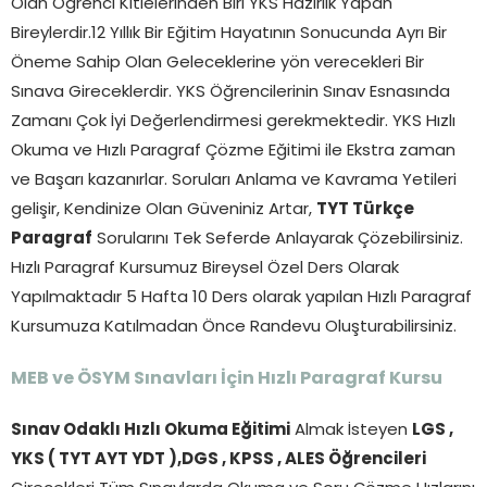
Olan Öğrenci Kitlelerinden Biri YKS Hazırlık Yapan
Bireylerdir.12 Yıllık Bir Eğitim Hayatının Sonucunda Ayrı Bir
Öneme Sahip Olan Geleceklerine yön verecekleri Bir
Sınava Gireceklerdir. YKS Öğrencilerinin Sınav Esnasında
Zamanı Çok İyi Değerlendirmesi gerekmektedir. YKS Hızlı
Okuma ve Hızlı Paragraf Çözme Eğitimi ile Ekstra zaman
ve Başarı kazanırlar. Soruları Anlama ve Kavrama Yetileri
gelişir, Kendinize Olan Güveniniz Artar,
TYT Türkçe
Paragraf
Sorularını Tek Seferde Anlayarak Çözebilirsiniz.
Hızlı Paragraf Kursumuz Bireysel Özel Ders Olarak
Yapılmaktadır 5 Hafta 10 Ders olarak yapılan Hızlı Paragraf
Kursumuza Katılmadan Önce Randevu Oluşturabilirsiniz.
MEB ve ÖSYM Sınavları İçin Hızlı Paragraf Kursu
Sınav Odaklı Hızlı Okuma Eğitimi
Almak İsteyen
LGS ,
YKS ( TYT AYT YDT ),DGS , KPSS , ALES Öğrencileri