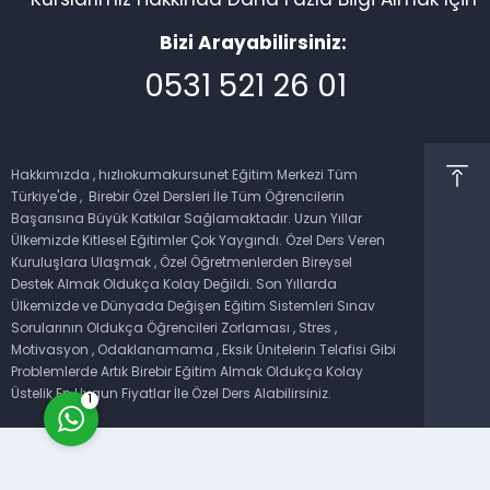
Kurslarımız Hakkında Daha Fazla Bilgi Almak İçin
Bizi Arayabilirsiniz:
0531 521 26 01
Hakkımızda , hızlıokumakursunet Eğitim Merkezi Tüm
Müşteri Temsilcisi
Türkiye'de , Birebir Özel Dersleri İle Tüm Öğrencilerin
Başarısına Büyük Katkılar Sağlamaktadır. Uzun Yıllar
Ülkemizde Kitlesel Eğitimler Çok Yaygındı. Özel Ders Veren
Kuruluşlara Ulaşmak , Özel Öğretmenlerden Bireysel
Destek Almak Oldukça Kolay Değildi. Son Yıllarda
Ülkemizde ve Dünyada Değişen Eğitim Sistemleri Sınav
Sorularının Oldukça Öğrencileri Zorlaması , Stres ,
Cevap Yaz
Motivasyon , Odaklanamama , Eksik Ünitelerin Telafisi Gibi
Problemlerde Artık Birebir Eğitim Almak Oldukça Kolay
Üstelik En Uygun Fiyatlar İle Özel Ders Alabilirsiniz.
1