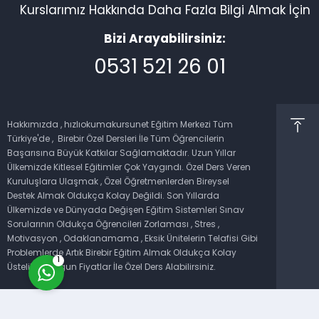
Kurslarımız Hakkında Daha Fazla Bilgi Almak İçin
Bizi Arayabilirsiniz:
0531 521 26 01
Müşteri Temsilcisi
Hakkımızda , hızlıokumakursunet Eğitim Merkezi Tüm
Türkiye'de , Birebir Özel Dersleri İle Tüm Öğrencilerin
Başarısına Büyük Katkılar Sağlamaktadır. Uzun Yıllar
Ülkemizde Kitlesel Eğitimler Çok Yaygındı. Özel Ders Veren
Kuruluşlara Ulaşmak , Özel Öğretmenlerden Bireysel
Destek Almak Oldukça Kolay Değildi. Son Yıllarda
Ülkemizde ve Dünyada Değişen Eğitim Sistemleri Sınav
Cevap Yaz
Sorularının Oldukça Öğrencileri Zorlaması , Stres ,
Motivasyon , Odaklanamama , Eksik Ünitelerin Telafisi Gibi
Problemlerde Artık Birebir Eğitim Almak Oldukça Kolay
1
Üstelik En Uygun Fiyatlar İle Özel Ders Alabilirsiniz.