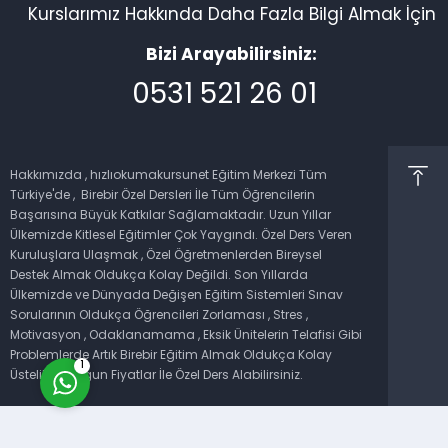
Kurslarımız Hakkında Daha Fazla Bilgi Almak İçin
Bizi Arayabilirsiniz:
0531 521 26 01
Müşteri Temsilcisi
Hakkımızda , hızlıokumakursunet Eğitim Merkezi Tüm
Türkiye'de , Birebir Özel Dersleri İle Tüm Öğrencilerin
Başarısına Büyük Katkılar Sağlamaktadır. Uzun Yıllar
Ülkemizde Kitlesel Eğitimler Çok Yaygındı. Özel Ders Veren
Kuruluşlara Ulaşmak , Özel Öğretmenlerden Bireysel
Destek Almak Oldukça Kolay Değildi. Son Yıllarda
Ülkemizde ve Dünyada Değişen Eğitim Sistemleri Sınav
Cevap Yaz
Sorularının Oldukça Öğrencileri Zorlaması , Stres ,
Motivasyon , Odaklanamama , Eksik Ünitelerin Telafisi Gibi
Problemlerde Artık Birebir Eğitim Almak Oldukça Kolay
1
Üstelik En Uygun Fiyatlar İle Özel Ders Alabilirsiniz.