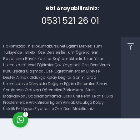
Bizi Arayabilirsiniz:
0531 521 26 01
Hakkımızda , hızlıokumakursunet Eğitim Merkezi Tüm
Müşteri Temsilcisi
Türkiye'de , Birebir Özel Dersleri İle Tüm Öğrencilerin
Başarısına Büyük Katkılar Sağlamaktadır. Uzun Yıllar
Ülkemizde Kitlesel Eğitimler Çok Yaygındı. Özel Ders Veren
Kuruluşlara Ulaşmak , Özel Öğretmenlerden Bireysel
Destek Almak Oldukça Kolay Değildi. Son Yıllarda
Ülkemizde ve Dünyada Değişen Eğitim Sistemleri Sınav
Sorularının Oldukça Öğrencileri Zorlaması , Stres ,
Cevap Yaz
Motivasyon , Odaklanamama , Eksik Ünitelerin Telafisi Gibi
Problemlerde Artık Birebir Eğitim Almak Oldukça Kolay
Üstelik En Uygun Fiyatlar İle Özel Ders Alabilirsiniz.
1