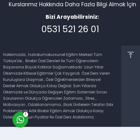
Kurslarımız Hakkında Daha Fazla Bilgi Almak İçin
Bizi Arayabilirsiniz:
0531 521 26 01
Müşteri Temsilcisi
Hakkımızda , hızlıokumakursunet Eğitim Merkezi Tüm
Türkiye'de , Birebir Özel Dersleri İle Tüm Öğrencilerin
Başarısına Büyük Katkılar Sağlamaktadır. Uzun Yıllar
Ülkemizde Kitlesel Eğitimler Çok Yaygındı. Özel Ders Veren
Kuruluşlara Ulaşmak , Özel Öğretmenlerden Bireysel
Destek Almak Oldukça Kolay Değildi. Son Yıllarda
Ülkemizde ve Dünyada Değişen Eğitim Sistemleri Sınav
Cevap Yaz
Sorularının Oldukça Öğrencileri Zorlaması , Stres ,
Motivasyon , Odaklanamama , Eksik Ünitelerin Telafisi Gibi
Problemlerde Artık Birebir Eğitim Almak Oldukça Kolay
1
Üstelik En Uygun Fiyatlar İle Özel Ders Alabilirsiniz.