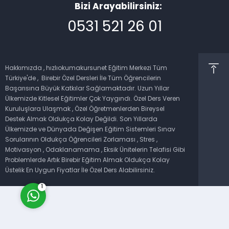
Bizi Arayabilirsiniz:
0531 521 26 01
Hakkımızda , hızlıokumakursunet Eğitim Merkezi Tüm
Türkiye'de , Birebir Özel Dersleri İle Tüm Öğrencilerin
Müşteri Temsilcisi
Başarısına Büyük Katkılar Sağlamaktadır. Uzun Yıllar
Ülkemizde Kitlesel Eğitimler Çok Yaygındı. Özel Ders Veren
Kuruluşlara Ulaşmak , Özel Öğretmenlerden Bireysel
Destek Almak Oldukça Kolay Değildi. Son Yıllarda
Ülkemizde ve Dünyada Değişen Eğitim Sistemleri Sınav
Sorularının Oldukça Öğrencileri Zorlaması , Stres ,
Motivasyon , Odaklanamama , Eksik Ünitelerin Telafisi Gibi
Cevap Yaz
Problemlerde Artık Birebir Eğitim Almak Oldukça Kolay
Üstelik En Uygun Fiyatlar İle Özel Ders Alabilirsiniz.
1