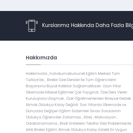
Kurslarımız Hakkında Daha Fazla Bil
Hakkımızda
Hakkımızda , hızlıokumakursunet Eğitim Merkezi Tüm
Türkiye'de , Birebir Özel Dersleri İle Tüm Öğrencilerin
Başarısına Büyük Katkılar Sağlamaktadır. Uzun Yıllar
Ülkemizde Kitlesel Eğitimler Çok Yaygındı. Özel Ders Veren
Kuruluşlara Ulaşmak , Özel Öğretmenlerden Bireysel Destek
Almak Oldukça Kolay Değildi. Son Yıllarda Ülkemizde ve
Dünyada Değişen Eğitim Sistemleri Sınav Sorularının
Müşteri Temsilcisi
Oldukça Öğrencileri Zorlaması , Stres , Motivasyon ,
Odaklanamama , Eksik Ünitelerin Telafisi Gibi Problemlerde
Artık Birebir Eğitim Almak Oldukça Kolay Üstelik En Uygun