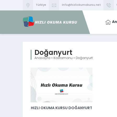
Türkiye
info@hizliokumakursu.net
An
Doğanyurt
Anasayfa
»
Kastamonu
»
Doğanyurt
HIZLI OKUMA KURSU DOĞANYURT