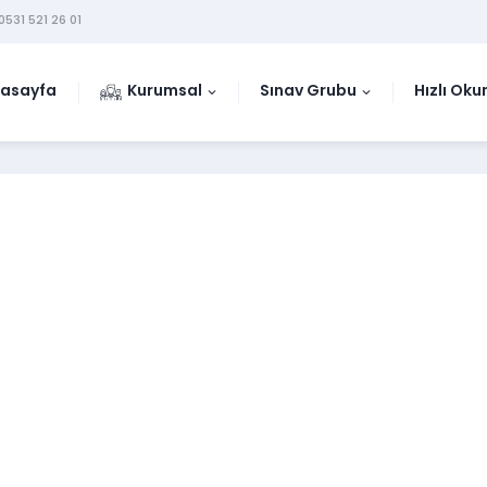
0531 521 26 01
asayfa
Kurumsal
Sınav Grubu
Hızlı Ok