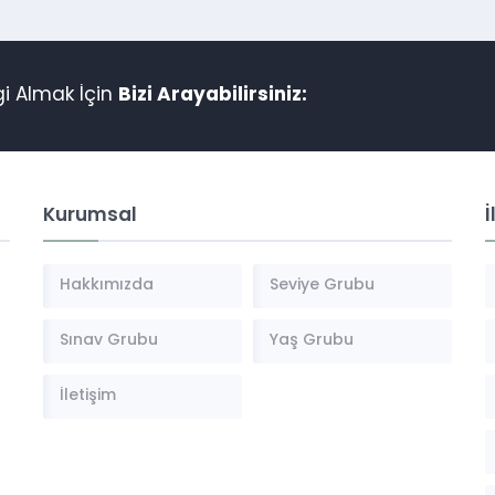
gi Almak İçin
Bizi Arayabilirsiniz:
Kurumsal
İ
Hakkımızda
Seviye Grubu
Sınav Grubu
Yaş Grubu
İletişim