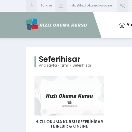
Türkiye
info@hizliokumakursu.net
An
Seferihisar
Anasayfa
»
İzmir
»
Seferihisar
HIZLI OKUMA KURSU SEFERIHISAR
I BIREBIR & ONLINE