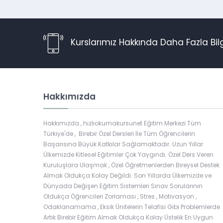
Kurslarımız Hakkında Daha Fazla Bil
Hakkımızda
Hakkımızda , hızlıokumakursunet Eğitim Merkezi Tüm
Türkiye'de , Birebir Özel Dersleri İle Tüm Öğrencilerin
Başarısına Büyük Katkılar Sağlamaktadır. Uzun Yıllar
Ülkemizde Kitlesel Eğitimler Çok Yaygındı. Özel Ders Veren
Kuruluşlara Ulaşmak , Özel Öğretmenlerden Bireysel Destek
Almak Oldukça Kolay Değildi. Son Yıllarda Ülkemizde ve
Dünyada Değişen Eğitim Sistemleri Sınav Sorularının
Müşteri Temsilcisi
Oldukça Öğrencileri Zorlaması , Stres , Motivasyon ,
Odaklanamama , Eksik Ünitelerin Telafisi Gibi Problemlerde
Artık Birebir Eğitim Almak Oldukça Kolay Üstelik En Uygun