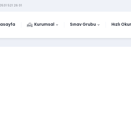
0531 521 26 01
asayfa
Kurumsal
Sınav Grubu
Hızlı Ok