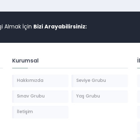
gi Almak İçin
Bizi Arayabilirsiniz:
Kurumsal
İ
Hakkımızda
Seviye Grubu
Sınav Grubu
Yaş Grubu
İletişim