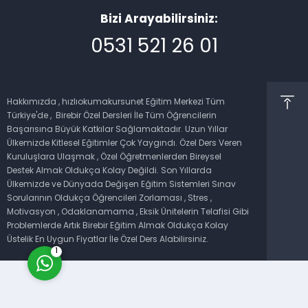
Bizi Arayabilirsiniz:
0531 521 26 01
Hakkımızda , hızlıokumakursunet Eğitim Merkezi Tüm
Müşteri Temsilcisi
Türkiye'de , Birebir Özel Dersleri İle Tüm Öğrencilerin
Başarısına Büyük Katkılar Sağlamaktadır. Uzun Yıllar
Ülkemizde Kitlesel Eğitimler Çok Yaygındı. Özel Ders Veren
Kuruluşlara Ulaşmak , Özel Öğretmenlerden Bireysel
Destek Almak Oldukça Kolay Değildi. Son Yıllarda
Ülkemizde ve Dünyada Değişen Eğitim Sistemleri Sınav
Sorularının Oldukça Öğrencileri Zorlaması , Stres ,
Cevap Yaz
Motivasyon , Odaklanamama , Eksik Ünitelerin Telafisi Gibi
Problemlerde Artık Birebir Eğitim Almak Oldukça Kolay
Üstelik En Uygun Fiyatlar İle Özel Ders Alabilirsiniz.
1